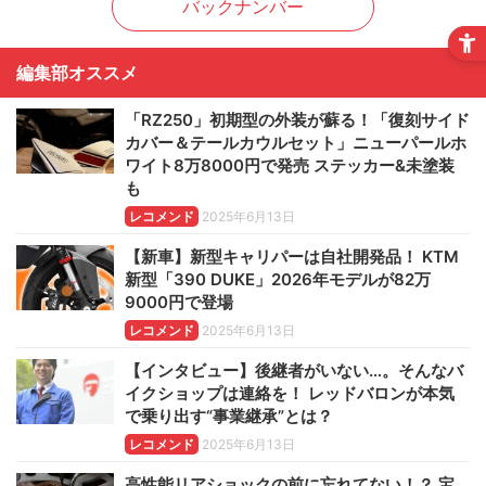
バックナンバー
編集部オススメ
「RZ250」初期型の外装が蘇る！「復刻サイド
カバー＆テールカウルセット」ニューパールホ
ワイト8万8000円で発売 ステッカー&未塗装
も
レコメンド
2025年6月13日
【新車】新型キャリパーは自社開発品！ KTM
新型「390 DUKE」2026年モデルが82万
9000円で登場
レコメンド
2025年6月13日
【インタビュー】後継者がいない…。そんなバ
イクショップは連絡を！ レッドバロンが本気
で乗り出す“事業継承”とは？
レコメンド
2025年6月13日
高性能リアショックの前に忘れてない！？ 宝