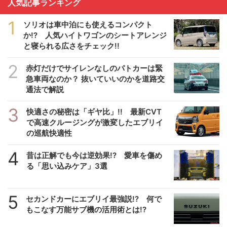
人気記事ランキング
1
ソリオは車中泊にも使えるコンパクト
か!? 人気ハイトワゴンのシートアレンジ
と寝られる広さをチェック!!
2
赤灯だけでサイレンなしのパトカーは緊
急車両なのか？ 抜いていいのかを道路交
通法で解説
3
快適さの秘密は「ギヤ比」!! 最新CVT
で高速クルージングが激変したエブリイ
の巡航快適性
4
昔は正解でも今は逆効果!? 愛車を傷め
る「思い込みケア」3選
5
セカンドカーにエブリイ最強説!? 何で
もこなす万能サブ機の活用術とは!?