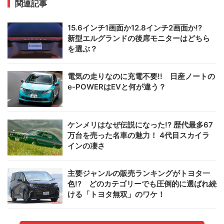
関連記事
15.6インチ1画面か12.8インチ2画面か!?
新型エルグランドの後席モニターはどちら
を選ぶ？
電気の走りなのに充電不要!! 日産ノートの
e-POWERはEVと何が違う？
ケンメリはなぜ伝説になった!? 歴代最多67
万台を売った名車の魅力！ 4代目スカイラ
インの凄さ
主要ジャンルの販売ランキングがトヨタ一
色!? どのカテゴリーでも圧倒的に選ばれ続
ける「トヨタ無双」のワケ！