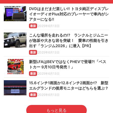
DVDはまだまだ楽しい!! トヨタ純正ディスプレ
イオーディオPlus対応のプレーヤーで車内がシ
アターになる!!
最新
2025年6月13日
こんな場所を走れるの!? ランクルとジムニー
が急坂や大きな岩を突破！ 愛車の性能を引き
出す「ランジム2026」に潜入【PR】
最新
2025年6月13日
新型LFAはBEVではなくPHEVで登場?!「ベス
トカー 9月10日号発売！」
最新
2025年6月13日
15.6インチ1画面か12.8インチ2画面か!? 新型
エルグランドの後席モニターはどちらを選ぶ？
最新
2025年6月13日
もっと見る