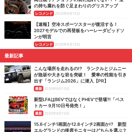
の持ち腐れを防ぐ足まわりのグリスアップ
レコメンド
2025年6月13日
【速報】空冷スポーツスターが復活する！
2027モデルでの再登板をハーレーダビッドソ
ンが明言
レコメンド
2025年6月13日
最新記事
こんな場所を走れるの!? ランクルとジムニー
が急坂や大きな岩を突破！ 愛車の性能を引き
出す「ランジム2026」に潜入【PR】
最新
2025年6月13日
新型LFAはBEVではなくPHEVで登場?!「ベス
トカー 9月10日号発売！」
最新
2025年6月13日
15.6インチ1画面か12.8インチ2画面か!? 新型
エルグランドの後席モニターはどちらを選ぶ？