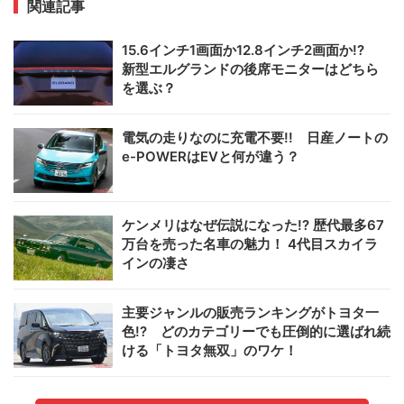
関連記事
15.6インチ1画面か12.8インチ2画面か!?
新型エルグランドの後席モニターはどちら
を選ぶ？
電気の走りなのに充電不要!! 日産ノートの
e-POWERはEVと何が違う？
ケンメリはなぜ伝説になった!? 歴代最多67
万台を売った名車の魅力！ 4代目スカイラ
インの凄さ
主要ジャンルの販売ランキングがトヨタ一
色!? どのカテゴリーでも圧倒的に選ばれ続
ける「トヨタ無双」のワケ！