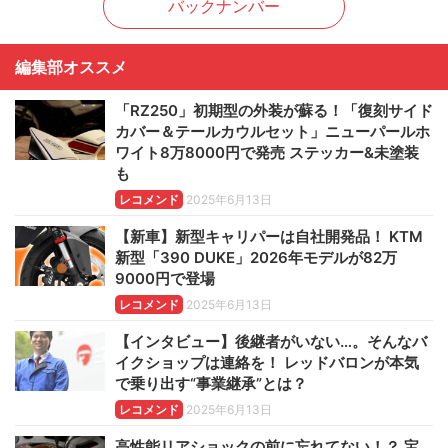
バックナンバー
編集部オススメ
「RZ250」初期型の外装が蘇る！「復刻サイド
カバー＆テールカウルセット」ニューパールホ
ワイト8万8000円で発売 ステッカー&未塗装
も
レコメンド
2025年6月13日
【新車】新型キャリパーは自社開発品！ KTM
新型「390 DUKE」2026年モデルが82万
9000円で登場
レコメンド
2025年6月13日
【インタビュー】後継者がいない…。そんなバ
イクショップは連絡を！ レッドバロンが本気
で乗り出す“事業継承”とは？
レコメンド
2025年6月13日
高性能リアショックの前に忘れてない！？ 宝