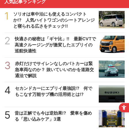
人気記事ランキング
1
ソリオは車中泊にも使えるコンパクト
か!? 人気ハイトワゴンのシートアレンジ
と寝られる広さをチェック!!
2
快適さの秘密は「ギヤ比」!! 最新CVTで
高速クルージングが激変したエブリイの
巡航快適性
3
赤灯だけでサイレンなしのパトカーは緊
急車両なのか？ 抜いていいのかを道路交
通法で解説
4
セカンドカーにエブリイ最強説!? 何で
もこなす万能サブ機の活用術とは!?
5
昔は正解でも今は逆効果!? 愛車を傷め
る「思い込みケア」3選