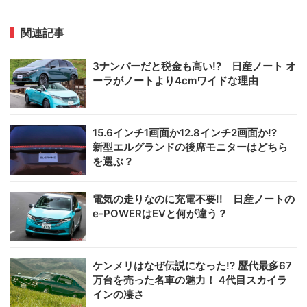
関連記事
3ナンバーだと税金も高い!? 日産ノート オ
ーラがノートより4cmワイドな理由
15.6インチ1画面か12.8インチ2画面か!?
新型エルグランドの後席モニターはどちら
を選ぶ？
電気の走りなのに充電不要!! 日産ノートの
e-POWERはEVと何が違う？
ケンメリはなぜ伝説になった!? 歴代最多67
万台を売った名車の魅力！ 4代目スカイラ
インの凄さ