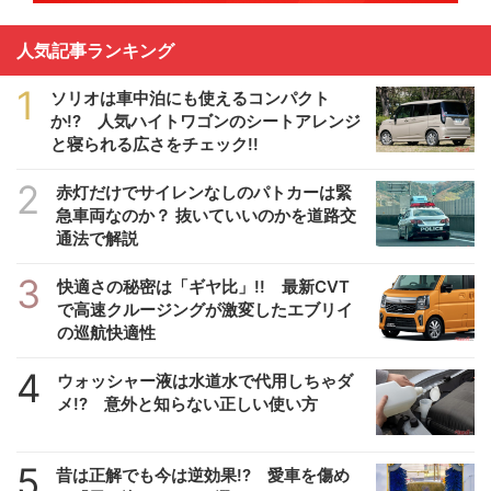
人気記事ランキング
1
ソリオは車中泊にも使えるコンパクト
か!? 人気ハイトワゴンのシートアレンジ
と寝られる広さをチェック!!
2
赤灯だけでサイレンなしのパトカーは緊
急車両なのか？ 抜いていいのかを道路交
通法で解説
3
快適さの秘密は「ギヤ比」!! 最新CVT
で高速クルージングが激変したエブリイ
の巡航快適性
4
ウォッシャー液は水道水で代用しちゃダ
メ!? 意外と知らない正しい使い方
5
昔は正解でも今は逆効果!? 愛車を傷め