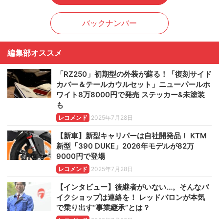
バックナンバー
編集部オススメ
「RZ250」初期型の外装が蘇る！「復刻サイド
カバー＆テールカウルセット」ニューパールホ
ワイト8万8000円で発売 ステッカー&未塗装
も
レコメンド
2025年7月28日
【新車】新型キャリパーは自社開発品！ KTM
新型「390 DUKE」2026年モデルが82万
9000円で登場
レコメンド
2025年7月28日
【インタビュー】後継者がいない…。そんなバ
イクショップは連絡を！ レッドバロンが本気
で乗り出す“事業継承”とは？