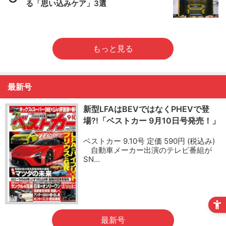
る「思い込みケア」3選
もっと見る
最新号
新型LFAはBEVではなくPHEVで登
場?!「ベストカー 9月10日号発売！」
ベストカー 9.10号 定価 590円 (税込み)
自動車メーカー出演のテレビ番組が
SN…
最新号