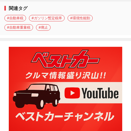
関連タグ
#自動車税
#ガソリン暫定税率
#環境性能割
#自動車重量税
#廃止