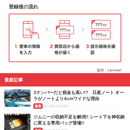
登録後の流れ
提供：carview!
最新記事
3ナンバーだと税金も高い!? 日産ノート オー
ラがノートより4cmワイドな理由
最新
2025年7月28日
ジムニーの収納不足を解消!! シート下を神収納
に変える専用バッグ登場!!