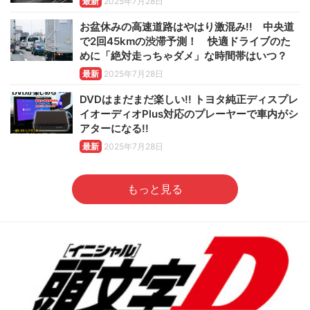
最新
2025年7月28日
お盆休みの高速道路はやはり激混み!! 中央道
で2回45kmの渋滞予測！ 快適ドライブのた
めに「絶対走っちゃダメ」な時間帯はいつ？
最新
2025年7月28日
DVDはまだまだ楽しい!! トヨタ純正ディスプレ
イオーディオPlus対応のプレーヤーで車内がシ
アターになる!!
最新
2025年7月28日
もっと見る