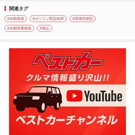
関連タグ
#自動車税
#ガソリン暫定税率
#環境性能割
#自動車重量税
#廃止