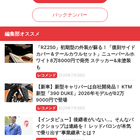
バックナンバー
編集部オススメ
「RZ250」初期型の外装が蘇る！「復刻サイド
カバー＆テールカウルセット」ニューパールホ
ワイト8万8000円で発売 ステッカー&未塗装
も
レコメンド
2025年7月28日
【新車】新型キャリパーは自社開発品！ KTM
新型「390 DUKE」2026年モデルが82万
9000円で登場
レコメンド
2025年7月28日
【インタビュー】後継者がいない…。そんなバ
イクショップは連絡を！ レッドバロンが本気
で乗り出す“事業継承”とは？