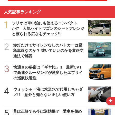
人気記事ランキング
1
ソリオは車中泊にも使えるコンパクト
か!? 人気ハイトワゴンのシートアレンジ
と寝られる広さをチェック!!
2
赤灯だけでサイレンなしのパトカーは緊
急車両なのか？ 抜いていいのかを道路交
通法で解説
3
快適さの秘密は「ギヤ比」!! 最新CVT
で高速クルージングが激変したエブリイ
の巡航快適性
4
ウォッシャー液は水道水で代用しちゃダ
メ!? 意外と知らない正しい使い方
5
昔は正解でも今は逆効果!? 愛車を傷め