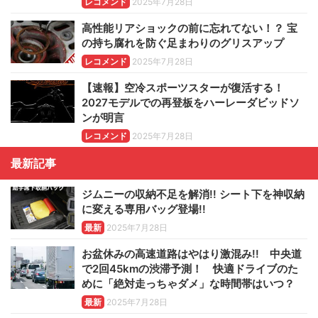
レコメンド
2025年7月28日
高性能リアショックの前に忘れてない！？ 宝
の持ち腐れを防ぐ足まわりのグリスアップ
レコメンド
2025年7月28日
【速報】空冷スポーツスターが復活する！
2027モデルでの再登板をハーレーダビッドソ
ンが明言
レコメンド
2025年7月28日
最新記事
ジムニーの収納不足を解消!! シート下を神収納
に変える専用バッグ登場!!
最新
2025年7月28日
お盆休みの高速道路はやはり激混み!! 中央道
で2回45kmの渋滞予測！ 快適ドライブのた
めに「絶対走っちゃダメ」な時間帯はいつ？
最新
2025年7月28日