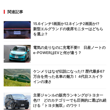
関連記事
15.6インチ1画面か12.8インチ2画面か!?
新型エルグランドの後席モニターはどちら
を選ぶ？
電気の走りなのに充電不要!! 日産ノートの
e-POWERはEVと何が違う？
ケンメリはなぜ伝説になった!? 歴代最多67
万台を売った名車の魅力！ 4代目スカイラ
インの凄さ
主要ジャンルの販売ランキングがトヨタ一
色!? どのカテゴリーでも圧倒的に選ばれ続
ける「トヨタ無双」のワケ！