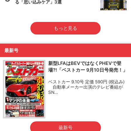
る「思い込みケア」3選
もっと見る
最新号
新型LFAはBEVではなくPHEVで登
場?!「ベストカー 9月10日号発売！」
ベストカー 9.10号 定価 590円 (税込み)
自動車メーカー出演のテレビ番組が
SN…
最新号