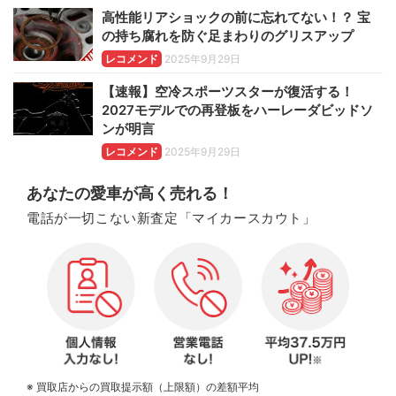
高性能リアショックの前に忘れてない！？ 宝
の持ち腐れを防ぐ足まわりのグリスアップ
レコメンド
2025年9月29日
【速報】空冷スポーツスターが復活する！
2027モデルでの再登板をハーレーダビッドソ
ンが明言
レコメンド
2025年9月29日
あなたの愛車が高く売れる！
電話が一切こない新査定「マイカースカウト」
※ 買取店からの買取提示額（上限額）の差額平均