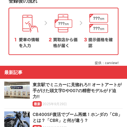
登録後の流れ
提供：carview!
最新記事
東京駅でミニカーに見惚れろ!! オートアートが
手がけた頭文字Dや007の精密モデルがド迫
力!!
最新
2025年9月29日
CB400SF復活でブーム再燃！ホンダの「CB」
とは？「CBR」と何が違う？