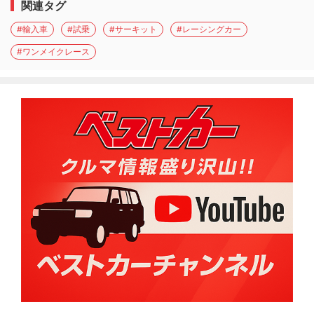
関連タグ
#輸入車
#試乗
#サーキット
#レーシングカー
#ワンメイクレース