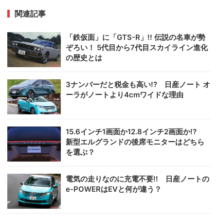
関連記事
「鉄仮面」に「GTS-R」!! 伝説の名車が勢
ぞろい！ 5代目から7代目スカイライン進化
の歴史とは
3ナンバーだと税金も高い!? 日産ノート オ
ーラがノートより4cmワイドな理由
15.6インチ1画面か12.8インチ2画面か!?
新型エルグランドの後席モニターはどちら
を選ぶ？
電気の走りなのに充電不要!! 日産ノートの
e-POWERはEVと何が違う？