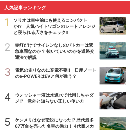
人気記事ランキング
1
ソリオは車中泊にも使えるコンパクト
か!? 人気ハイトワゴンのシートアレンジ
と寝られる広さをチェック!!
2
赤灯だけでサイレンなしのパトカーは緊
急車両なのか？ 抜いていいのかを道路交
通法で解説
3
電気の走りなのに充電不要!! 日産ノート
のe-POWERはEVと何が違う？
4
ウォッシャー液は水道水で代用しちゃダ
メ!? 意外と知らない正しい使い方
5
ケンメリはなぜ伝説になった!? 歴代最多
67万台を売った名車の魅力！ 4代目スカ