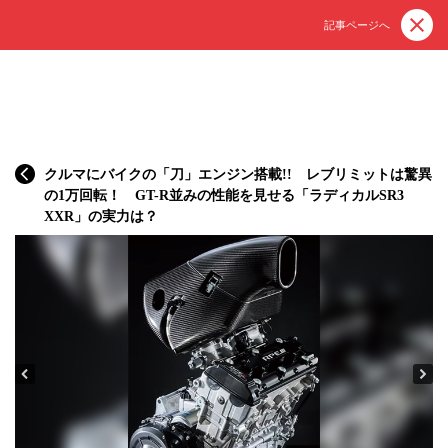
記事ページへ
クルマにバイクの「刀」エンジン搭載!! レブリミットは驚異
の1万回転！ GT-R並みの性能を見せる「ラディカルSR3
XXR」の実力は？