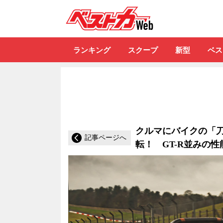
自動車情報誌「ベ
ランキング
スクープ
新型
ベス
クルマにバイクの「刀
記事ページへ
転！ GT-R並みの性