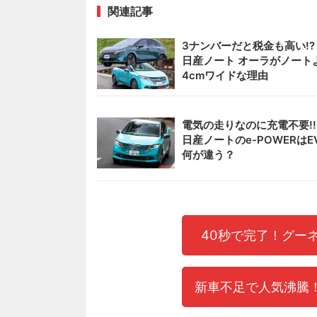
関連記事
3ナンバーだと税金も高い!
日産ノート オーラがノート
4cmワイドな理由
電気の走りなのに充電不要!
日産ノートのe-POWERはE
何が違う？
40秒で完了！グー
新車不足で人気沸騰！