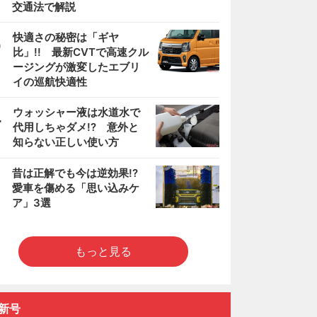
交通法で解説
3
快適さの秘密は「ギヤ
比」!! 最新CVTで高速クル
ージングが激変したエブリ
イの巡航快適性
4
ウォッシャー液は水道水で
代用しちゃダメ!? 意外と
知らない正しい使い方
5
昔は正解でも今は逆効果!?
愛車を傷める「思い込みケ
ア」3選
もっと見る
新号