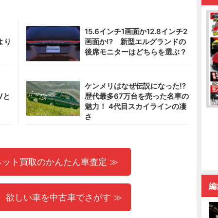
?
15.6インチ1画面か12.8インチ2
より
画面か!? 新型エルグランドの
後席モニターはどちらを選ぶ？
!
ケンメリはなぜ伝説になった!?
Vと
歴代最多67万台を売った名車の
魅力！ 4代目スカイラインの凄
さ
ネット買取のかんたん車査定 ≫
編
 欲しい車を中古車でさがす ≫