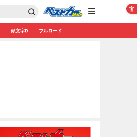
Club
ン
頭文字D
フルロード