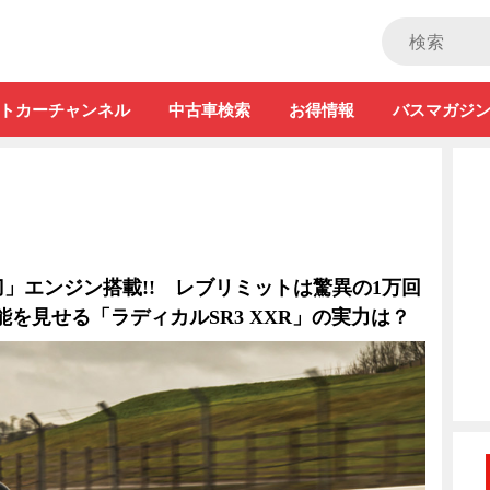
ストカー」
トカーチャンネル
中古車検索
お得情報
バスマガジ
」エンジン搭載!! レブリミットは驚異の1万回
能を見せる「ラディカルSR3 XXR」の実力は？