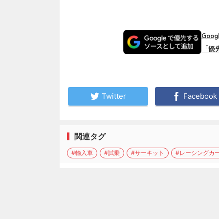
Goo
「優
Twitter
Facebook
関連タグ
#輸入車
#試乗
#サーキット
#レーシングカ