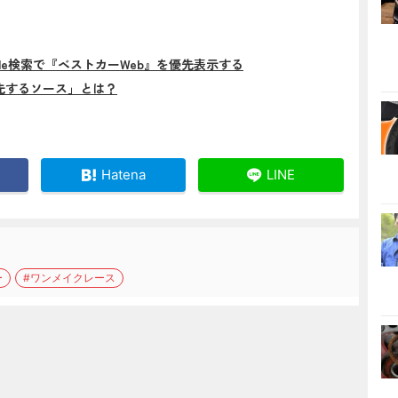
gle検索で『ベストカーWeb』を優先表示する
先するソース」とは？
Hatena
LINE
ー
#ワンメイクレース