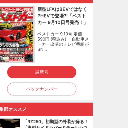
新型LFAはBEVではなく
PHEVで登場?!「ベスト
カー 9月10日号発売！」
ベストカー 9.10号 定価
590円 (税込み) 自動車メ
ーカー出演のテレビ番組が
SN…
最新号
バックナンバー
集部オススメ
「RZ250」初期型の外装が蘇る！
「復刻サイドカバー＆テールカウ