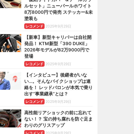
ルセット」ニューパールホワイト
8万8000円で発売 ステッカー&未
塗装も
レコメンド
2025年9月29日
【新車】新型キャリパーは自社開
発品！ KTM新型「390 DUKE」
2026年モデルが82万9000円で
登場
レコメンド
2025年9月29日
【インタビュー】後継者がいな
い…。そんなバイクショップは連
絡を！ レッドバロンが本気で乗り
出す“事業継承”とは？
レコメンド
2025年9月29日
高性能リアショックの前に忘れて
ない！？ 宝の持ち腐れを防ぐ足ま
わりのグリスアップ
レコメンド
2025年9月29日