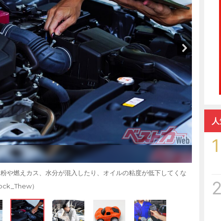
人
1
属粉や燃えカス、水分が混入したり、オイルの粘度が低下してくな
ck_Thew）