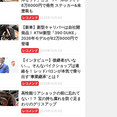
8万8000円で発売 ステッカー&未
塗装も
レコメンド
2025年10月3日
【新車】新型キャリパーは自社開
発品！ KTM新型「390 DUKE」
2026年モデルが82万9000円で
登場
レコメンド
2025年10月3日
【インタビュー】後継者がいな
い…。そんなバイクショップは連
絡を！ レッドバロンが本気で乗り
出す“事業継承”とは？
レコメンド
2025年10月3日
高性能リアショックの前に忘れて
ない！？ 宝の持ち腐れを防ぐ足ま
わりのグリスアップ
レコメンド
2025年10月3日