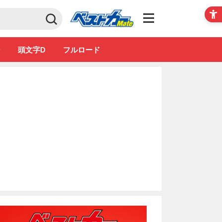
Club
ン
頭文字D
フルロード