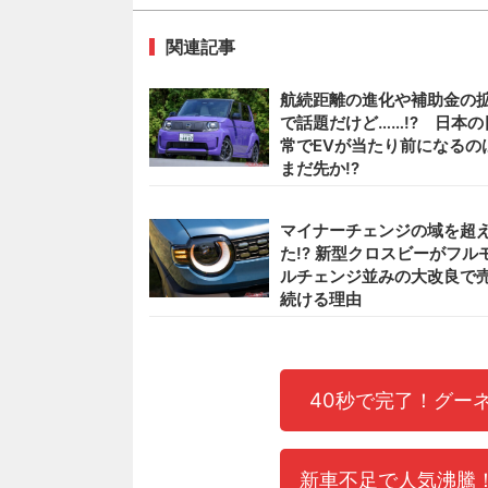
関連記事
航続距離の進化や補助金の
で話題だけど……!? 日本の
常でEVが当たり前になるの
まだ先か!?
マイナーチェンジの域を超
た!? 新型クロスビーがフル
ルチェンジ並みの大改良で
続ける理由
40秒で完了！グー
新車不足で人気沸騰！