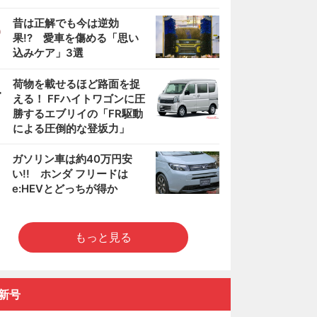
3
昔は正解でも今は逆効
果!? 愛車を傷める「思い
込みケア」3選
4
荷物を載せるほど路面を捉
える！ FFハイトワゴンに圧
勝するエブリイの「FR駆動
による圧倒的な登坂力」
5
ガソリン車は約40万円安
い!! ホンダ フリードは
e:HEVとどっちが得か
もっと見る
新号