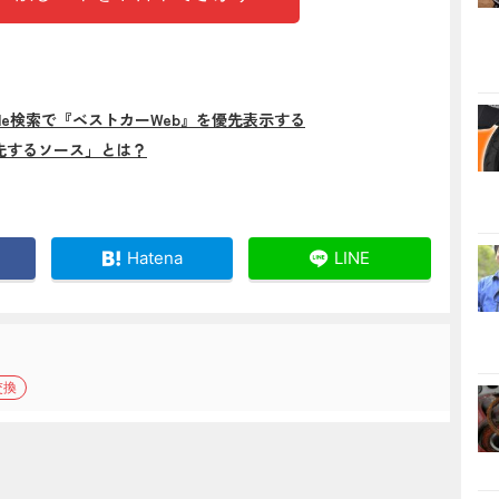
gle検索で『ベストカーWeb』を優先表示する
先するソース」とは？
Hatena
LINE
交換