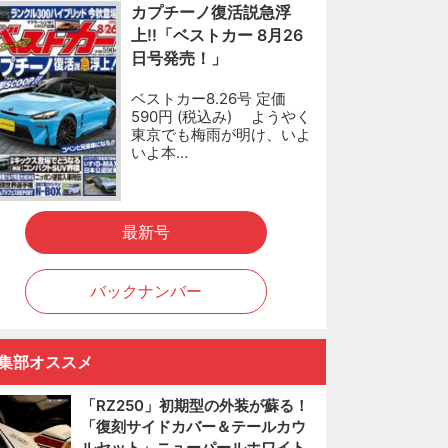
カプチーノ復活説急浮
上!!「ベストカー 8月26
日号発売！」
ベストカー8.26号 定価
590円 (税込み) ようやく
東京でも梅雨が明け、いよ
いよ本…
最新号
バックナンバー
集部オススメ
「RZ250」初期型の外装が蘇る！
「復刻サイドカバー＆テールカウ
ルセット」ニューパールホワイト