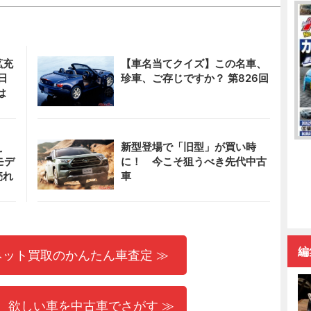
拡充
【車名当てクイズ】この名車、
日
珍車、ご存じですか？ 第826回
は
え
新型登場で「旧型」が買い時
モデ
に！ 今こそ狙うべき先代中古
売れ
車
編
ネット買取のかんたん車査定 ≫
 欲しい車を中古車でさがす ≫