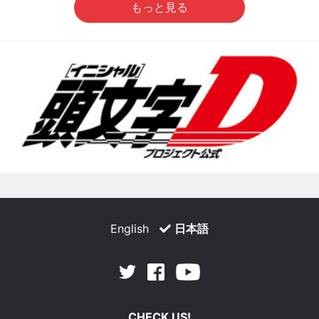
もっと見る
English
日本語
Facebook
Youtube
Twitter
CHECK US!