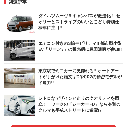
関連記事
ダイハツムーヴ＆キャンバスが激進化！ セ
オリーとストライプのいいとこどり特別仕
様車に注目!!
エアコン付きの3輪モビリティ!! 都市型小型
EV「リーン3」の販売網に豊田通商が参加!!
東京駅でミニカーに見惚れろ!! オートアー
トが手がけた頭文字Dや007の精密モデルが
ド迫力!!
レトロなデザインと走りのクオリティを両
立！ ワークの「シーカーFD」なら令和の
クルマも平成ストリートに激変!?