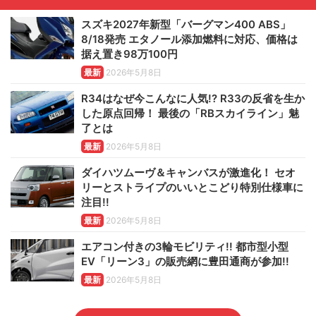
スズキ2027年新型「バーグマン400 ABS」
8/18発売 エタノール添加燃料に対応、価格は
据え置き98万100円
最新
2026年5月8日
R34はなぜ今こんなに人気!? R33の反省を生か
した原点回帰！ 最後の「RBスカイライン」魅
了とは
最新
2026年5月8日
ダイハツムーヴ＆キャンバスが激進化！ セオ
リーとストライプのいいとこどり特別仕様車に
注目!!
最新
2026年5月8日
エアコン付きの3輪モビリティ!! 都市型小型
EV「リーン3」の販売網に豊田通商が参加!!
最新
2026年5月8日