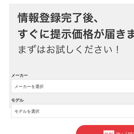
メーカー
モデル
次へ(45