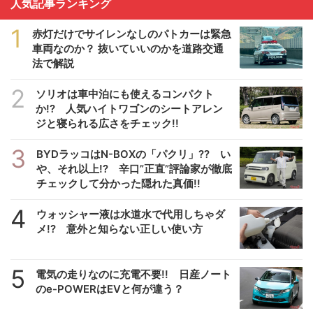
人気記事ランキング
1
赤灯だけでサイレンなしのパトカーは緊急
車両なのか？ 抜いていいのかを道路交通
法で解説
2
ソリオは車中泊にも使えるコンパクト
か!? 人気ハイトワゴンのシートアレン
ジと寝られる広さをチェック!!
3
BYDラッコはN-BOXの「パクリ」?? い
や、それ以上!? 辛口”正直”評論家が徹底
チェックして分かった隠れた真価!!
4
ウォッシャー液は水道水で代用しちゃダ
メ!? 意外と知らない正しい使い方
5
電気の走りなのに充電不要!! 日産ノート
のe-POWERはEVと何が違う？