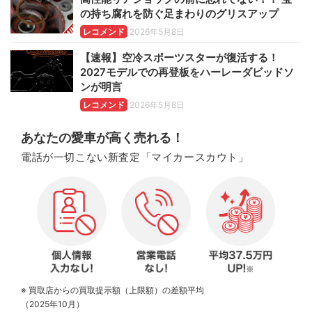
の持ち腐れを防ぐ足まわりのグリスアップ
レコメンド
2026年5月8日
【速報】空冷スポーツスターが復活する！
2027モデルでの再登板をハーレーダビッドソ
ンが明言
レコメンド
2026年5月8日
あなたの愛車が高く売れる！
電話が一切こない新査定「マイカースカウト」
※ 買取店からの買取提示額（上限額）の差額平均
（2025年10月）