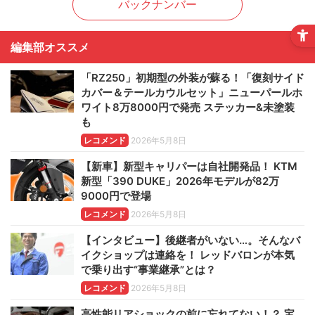
バックナンバー
編集部オススメ
「RZ250」初期型の外装が蘇る！「復刻サイド
カバー＆テールカウルセット」ニューパールホ
ワイト8万8000円で発売 ステッカー&未塗装
も
レコメンド
2026年5月8日
【新車】新型キャリパーは自社開発品！ KTM
新型「390 DUKE」2026年モデルが82万
9000円で登場
レコメンド
2026年5月8日
【インタビュー】後継者がいない…。そんなバ
イクショップは連絡を！ レッドバロンが本気
で乗り出す“事業継承”とは？
レコメンド
2026年5月8日
高性能リアショックの前に忘れてない！？ 宝