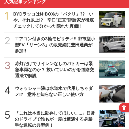
人気記事ランキング
1
BYDラッコはN-BOXの「パクリ」?? い
や、それ以上!? 辛口”正直”評論家が徹底
チェックして分かった隠れた真価!!
2
エアコン付きの3輪モビリティ!! 都市型小
型EV「リーン3」の販売網に豊田通商が
参加!!
3
赤灯だけでサイレンなしのパトカーは緊
急車両なのか？ 抜いていいのかを道路交
通法で解説
4
ウォッシャー液は水道水で代用しちゃダ
メ!? 意外と知らない正しい使い方
5
「これは本当に勘弁してほしい……」日常
のドライブで誰もが一度は遭遇する身勝
手な運転の典型例！