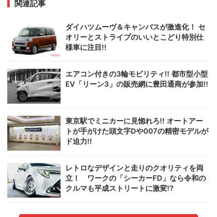
関連記事
ダイハツムーヴ＆キャンバスが激進化！ セ
オリーとストライプのいいとこどり特別仕
様車に注目!!
エアコン付きの3輪モビリティ!! 都市型小型
EV「リーン3」の販売網に豊田通商が参加!!
東京駅でミニカーに見惚れろ!! オートアー
トが手がけた頭文字Dや007の精密モデルが
ド迫力!!
レトロなデザインと走りのクオリティを両
立！ ワークの「シーカーFD」なら令和の
クルマも平成ストリートに激変!?