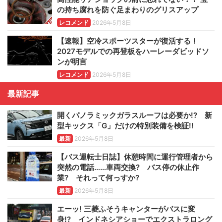
の持ち腐れを防ぐ足まわりのグリスアップ
レコメンド
2026年5月8日
【速報】空冷スポーツスターが復活する！
2027モデルでの再登板をハーレーダビッドソ
ンが明言
レコメンド
2026年5月8日
最新記事
開くパノラミックガラスルーフは必要か!? 新
型キックス「G」だけの特別装備を検証!!
最新
2026年5月8日
【バス運転士日誌】休憩時間に運行管理者から
突然の電話……車両交換? バス停の休止作
業? それって何っすか?
最新
2026年5月8日
エーッ! 三菱ふそうキャンターがバスに変
身!? インドネシアショーでエクストラロング