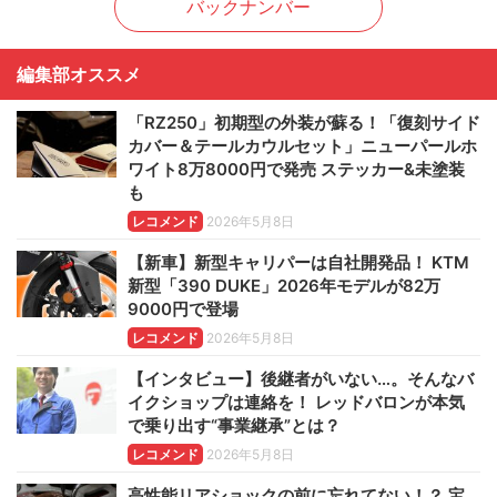
バックナンバー
編集部オススメ
「RZ250」初期型の外装が蘇る！「復刻サイド
カバー＆テールカウルセット」ニューパールホ
ワイト8万8000円で発売 ステッカー&未塗装
も
レコメンド
2026年5月8日
【新車】新型キャリパーは自社開発品！ KTM
新型「390 DUKE」2026年モデルが82万
9000円で登場
レコメンド
2026年5月8日
【インタビュー】後継者がいない…。そんなバ
イクショップは連絡を！ レッドバロンが本気
で乗り出す“事業継承”とは？
レコメンド
2026年5月8日
高性能リアショックの前に忘れてない！？ 宝