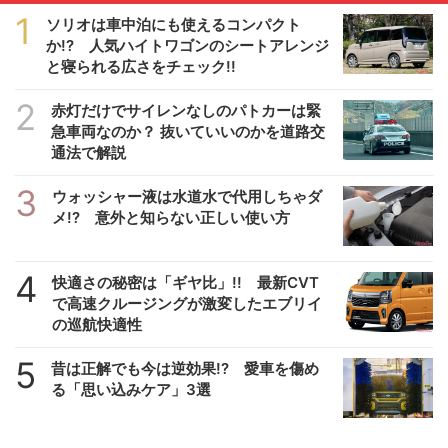
1
ソリオは車中泊にも使えるコンパクト
か!? 人気ハイトワゴンのシートアレンジ
と寝られる広さをチェック!!
2
赤灯だけでサイレンなしのパトカーは緊
急車両なのか？ 抜いていいのかを道路交
通法で解説
3
ウォッシャー液は水道水で代用しちゃダ
メ!? 意外と知らない正しい使い方
4
快適さの秘密は「ギヤ比」!! 最新CVT
で高速クルージングが激変したエブリイ
の巡航快適性
5
昔は正解でも今は逆効果!? 愛車を傷め
る「思い込みケア」3選