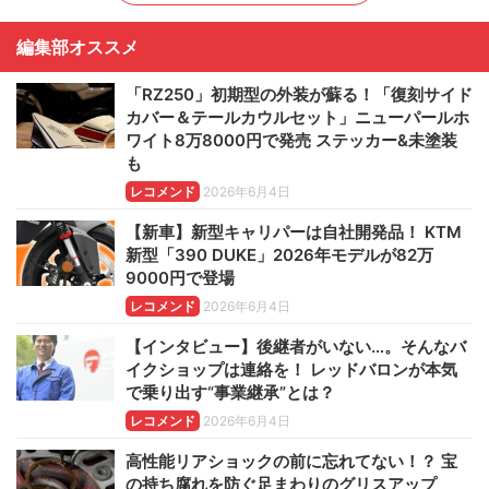
編集部オススメ
「RZ250」初期型の外装が蘇る！「復刻サイド
カバー＆テールカウルセット」ニューパールホ
ワイト8万8000円で発売 ステッカー&未塗装
も
レコメンド
2026年6月4日
【新車】新型キャリパーは自社開発品！ KTM
新型「390 DUKE」2026年モデルが82万
9000円で登場
レコメンド
2026年6月4日
【インタビュー】後継者がいない…。そんなバ
イクショップは連絡を！ レッドバロンが本気
で乗り出す“事業継承”とは？
レコメンド
2026年6月4日
高性能リアショックの前に忘れてない！？ 宝
の持ち腐れを防ぐ足まわりのグリスアップ