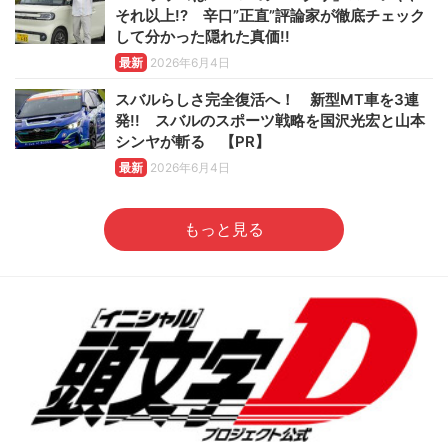
それ以上!? 辛口”正直”評論家が徹底チェック
して分かった隠れた真価!!
最新
2026年6月4日
スバルらしさ完全復活へ！ 新型MT車を3連
発!! スバルのスポーツ戦略を国沢光宏と山本
シンヤが斬る 【PR】
最新
2026年6月4日
もっと見る