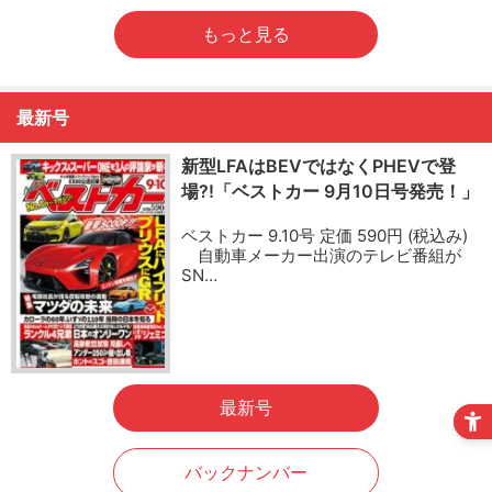
もっと見る
最新号
新型LFAはBEVではなくPHEVで登
場?!「ベストカー 9月10日号発売！」
ベストカー 9.10号 定価 590円 (税込み)
自動車メーカー出演のテレビ番組が
SN…
最新号
バックナンバー