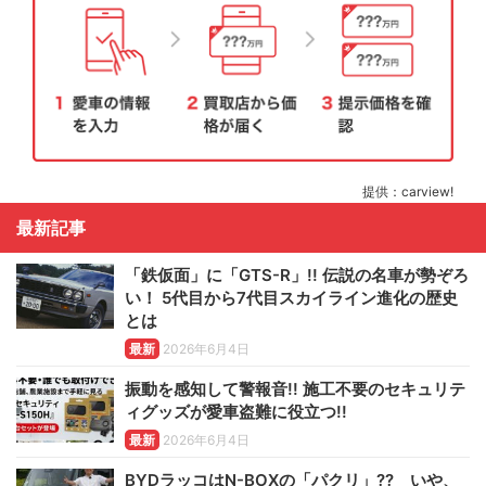
提供：carview!
最新記事
「鉄仮面」に「GTS-R」!! 伝説の名車が勢ぞろ
い！ 5代目から7代目スカイライン進化の歴史
とは
最新
2026年6月4日
振動を感知して警報音!! 施工不要のセキュリテ
ィグッズが愛車盗難に役立つ!!
最新
2026年6月4日
BYDラッコはN-BOXの「パクリ」?? いや、