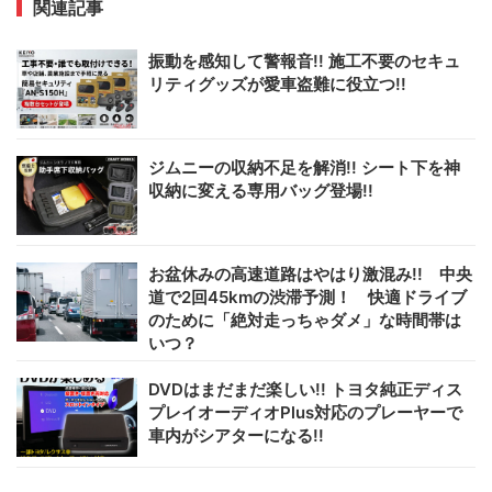
関連記事
振動を感知して警報音!! 施工不要のセキュ
リティグッズが愛車盗難に役立つ!!
ジムニーの収納不足を解消!! シート下を神
収納に変える専用バッグ登場!!
お盆休みの高速道路はやはり激混み!! 中央
道で2回45kmの渋滞予測！ 快適ドライブ
のために「絶対走っちゃダメ」な時間帯は
いつ？
DVDはまだまだ楽しい!! トヨタ純正ディス
プレイオーディオPlus対応のプレーヤーで
車内がシアターになる!!