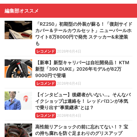
編集部オススメ
「RZ250」初期型の外装が蘇る！「復刻サイド
カバー＆テールカウルセット」ニューパールホ
ワイト8万8000円で発売 ステッカー&未塗装
も
レコメンド
2026年6月4日
【新車】新型キャリパーは自社開発品！ KTM
新型「390 DUKE」2026年モデルが82万
9000円で登場
レコメンド
2026年6月4日
【インタビュー】後継者がいない…。そんなバ
イクショップは連絡を！ レッドバロンが本気
で乗り出す“事業継承”とは？
レコメンド
2026年6月4日
高性能リアショックの前に忘れてない！？ 宝
の持ち腐れを防ぐ足まわりのグリスアップ