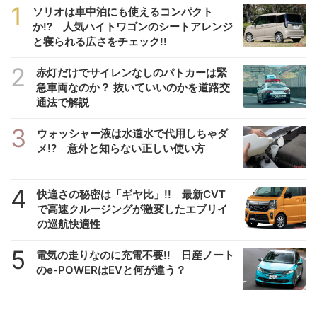
1
ソリオは車中泊にも使えるコンパクト
か!? 人気ハイトワゴンのシートアレンジ
と寝られる広さをチェック!!
2
赤灯だけでサイレンなしのパトカーは緊
急車両なのか？ 抜いていいのかを道路交
通法で解説
3
ウォッシャー液は水道水で代用しちゃダ
メ!? 意外と知らない正しい使い方
4
快適さの秘密は「ギヤ比」!! 最新CVT
で高速クルージングが激変したエブリイ
の巡航快適性
5
電気の走りなのに充電不要!! 日産ノート
のe-POWERはEVと何が違う？