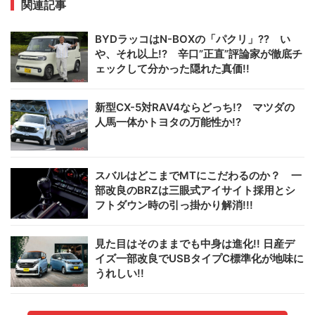
関連記事
BYDラッコはN-BOXの「パクリ」?? い
や、それ以上!? 辛口”正直”評論家が徹底チ
ェックして分かった隠れた真価!!
新型CX-5対RAV4ならどっち!? マツダの
人馬一体かトヨタの万能性か!?
スバルはどこまでMTにこだわるのか？ 一
部改良のBRZは三眼式アイサイト採用とシ
フトダウン時の引っ掛かり解消!!!
見た目はそのままでも中身は進化!! 日産デ
イズ一部改良でUSBタイプC標準化が地味に
うれしい!!