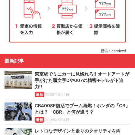
提供：carview!
最新記事
東京駅でミニカーに見惚れろ!! オートアートが
手がけた頭文字Dや007の精密モデルがド迫
力!!
最新
2026年6月4日
CB400SF復活でブーム再燃！ホンダの「CB」
とは？「CBR」と何が違う？
最新
2026年6月4日
レトロなデザインと走りのクオリティを両