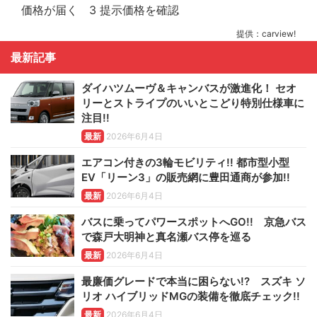
提供：carview!
最新記事
ダイハツムーヴ＆キャンバスが激進化！ セオ
リーとストライプのいいとこどり特別仕様車に
注目!!
最新
2026年6月4日
エアコン付きの3輪モビリティ!! 都市型小型
EV「リーン3」の販売網に豊田通商が参加!!
最新
2026年6月4日
バスに乗ってパワースポットへGO!! 京急バス
で森戸大明神と真名瀬バス停を巡る
最新
2026年6月4日
最廉価グレードで本当に困らない!? スズキ ソ
リオ ハイブリッドMGの装備を徹底チェック!!
最新
2026年6月4日