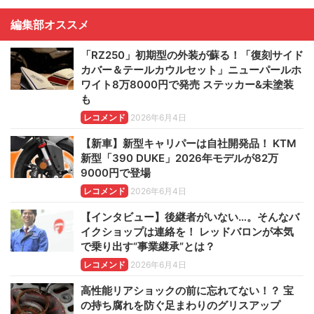
編集部オススメ
「RZ250」初期型の外装が蘇る！「復刻サイド
カバー＆テールカウルセット」ニューパールホ
ワイト8万8000円で発売 ステッカー&未塗装
も
レコメンド
2026年6月4日
【新車】新型キャリパーは自社開発品！ KTM
新型「390 DUKE」2026年モデルが82万
9000円で登場
レコメンド
2026年6月4日
【インタビュー】後継者がいない…。そんなバ
イクショップは連絡を！ レッドバロンが本気
で乗り出す“事業継承”とは？
レコメンド
2026年6月4日
高性能リアショックの前に忘れてない！？ 宝
の持ち腐れを防ぐ足まわりのグリスアップ