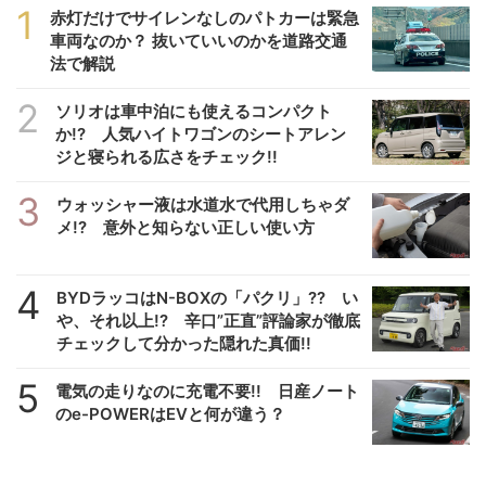
1
赤灯だけでサイレンなしのパトカーは緊急
車両なのか？ 抜いていいのかを道路交通
法で解説
2
ソリオは車中泊にも使えるコンパクト
か!? 人気ハイトワゴンのシートアレン
ジと寝られる広さをチェック!!
3
ウォッシャー液は水道水で代用しちゃダ
メ!? 意外と知らない正しい使い方
4
BYDラッコはN-BOXの「パクリ」?? い
や、それ以上!? 辛口”正直”評論家が徹底
チェックして分かった隠れた真価!!
5
電気の走りなのに充電不要!! 日産ノート
のe-POWERはEVと何が違う？