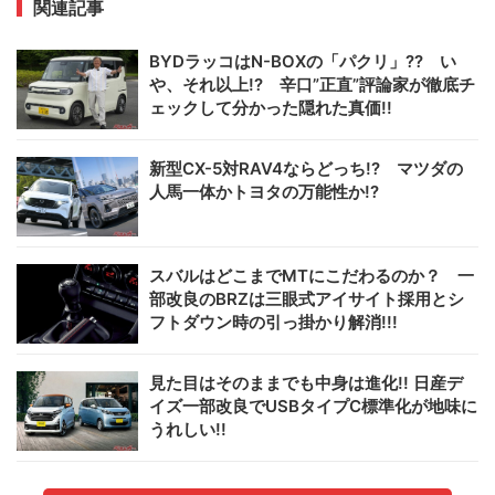
関連記事
BYDラッコはN-BOXの「パクリ」?? い
や、それ以上!? 辛口”正直”評論家が徹底チ
ェックして分かった隠れた真価!!
新型CX-5対RAV4ならどっち!? マツダの
人馬一体かトヨタの万能性か!?
スバルはどこまでMTにこだわるのか？ 一
部改良のBRZは三眼式アイサイト採用とシ
フトダウン時の引っ掛かり解消!!!
見た目はそのままでも中身は進化!! 日産デ
イズ一部改良でUSBタイプC標準化が地味に
うれしい!!