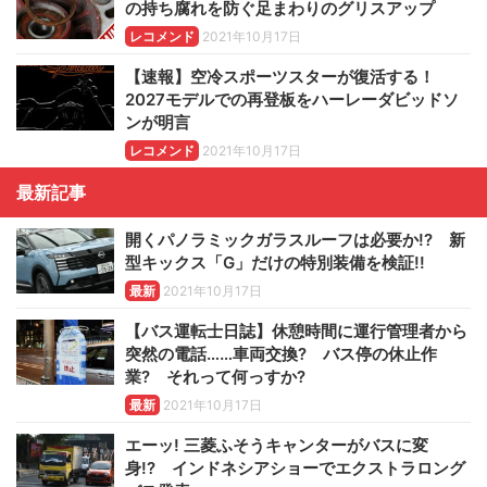
の持ち腐れを防ぐ足まわりのグリスアップ
レコメンド
2021年10月17日
【速報】空冷スポーツスターが復活する！
2027モデルでの再登板をハーレーダビッドソ
ンが明言
レコメンド
2021年10月17日
最新記事
開くパノラミックガラスルーフは必要か!? 新
型キックス「G」だけの特別装備を検証!!
最新
2021年10月17日
【バス運転士日誌】休憩時間に運行管理者から
突然の電話……車両交換? バス停の休止作
業? それって何っすか?
最新
2021年10月17日
エーッ! 三菱ふそうキャンターがバスに変
身!? インドネシアショーでエクストラロング