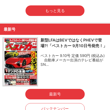
もっと見る
最新号
新型LFAはBEVではなくPHEVで登
場?!「ベストカー 9月10日号発売！」
ベストカー 9.10号 定価 590円 (税込み)
自動車メーカー出演のテレビ番組が
SN…
最新号
バックナンバー