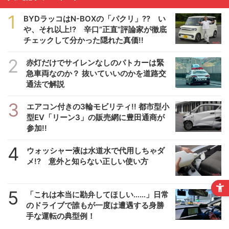
1
BYDラッコはN-BOXの「パクリ」?? い
や、それ以上!? 辛口”正直”評論家が徹底
チェックして分かった隠れた真価!!
2
赤灯だけでサイレンなしのパトカーは緊
急車両なのか？ 抜いていいのかを道路交
通法で解説
3
エアコン付きの3輪モビリティ!! 都市型小
型EV「リーン3」の販売網に豊田通商が
参加!!
4
ウォッシャー液は水道水で代用しちゃダ
メ!? 意外と知らない正しい使い方
5
「これは本当に勘弁してほしい……」日常
のドライブで誰もが一度は遭遇する身勝
手な運転の典型例！