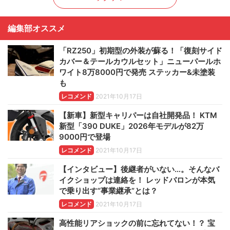
編集部オススメ
「RZ250」初期型の外装が蘇る！「復刻サイド
カバー＆テールカウルセット」ニューパールホ
ワイト8万8000円で発売 ステッカー&未塗装
も
レコメンド
2021年10月17日
【新車】新型キャリパーは自社開発品！ KTM
新型「390 DUKE」2026年モデルが82万
9000円で登場
レコメンド
2021年10月17日
【インタビュー】後継者がいない…。そんなバ
イクショップは連絡を！ レッドバロンが本気
で乗り出す“事業継承”とは？
レコメンド
2021年10月17日
高性能リアショックの前に忘れてない！？ 宝