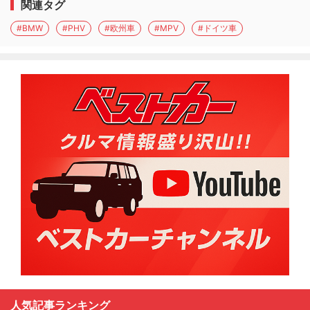
関連タグ
#BMW
#PHV
#欧州車
#MPV
#ドイツ車
人気記事ランキング