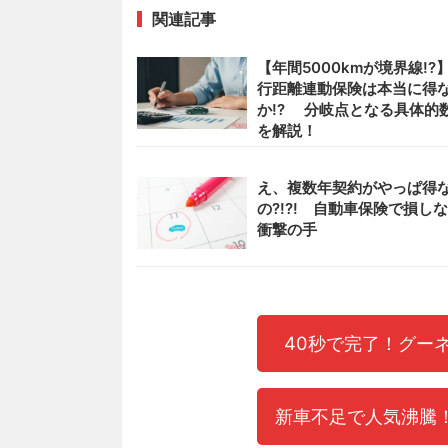
関連記事
【年間5000kmが境界線!?
行距離連動保険は本当に得
か!? 分岐点となる具体的
を解説！
え、複数年契約がやっぱ得
の?!?! 自動車保険で損し
衝撃の手
40秒で完了！グー
新車不足で人気沸騰！