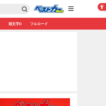
Club
ン
頭文字D
フルロード