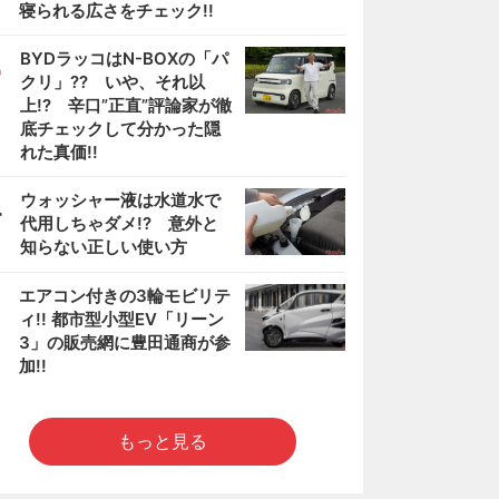
寝られる広さをチェック!!
3
BYDラッコはN-BOXの「パ
クリ」?? いや、それ以
上!? 辛口”正直”評論家が徹
底チェックして分かった隠
れた真価!!
4
ウォッシャー液は水道水で
代用しちゃダメ!? 意外と
知らない正しい使い方
5
エアコン付きの3輪モビリテ
ィ!! 都市型小型EV「リーン
3」の販売網に豊田通商が参
加!!
もっと見る