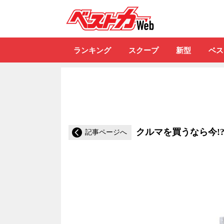
自動車情報誌「ベ
ランキング
スクープ
新型
ベス
クルマを買うなら今!
記事ページへ