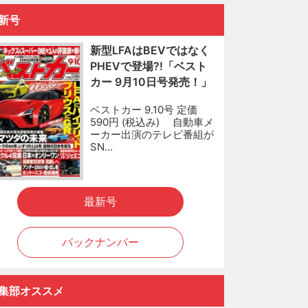
新号
新型LFAはBEVではなく
PHEVで登場?!「ベスト
カー 9月10日号発売！」
ベストカー 9.10号 定価
590円 (税込み) 自動車メ
ーカー出演のテレビ番組が
SN…
最新号
バックナンバー
集部オススメ