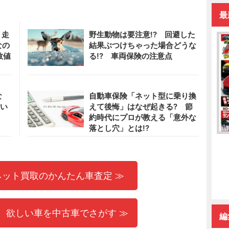
最
】走
野生動物は要注意!? 回避した
なの
結果ぶつけちゃった場合どうな
数値
る!? 車両保険の注意点
な
自動車保険「ネット型に乗り換
ない
えて後悔」はなぜ起きる? 節
約時代にプロが教える「意外な
落とし穴」とは!?
ネット買取のかんたん車査定 ≫
 欲しい車を中古車でさがす ≫
編