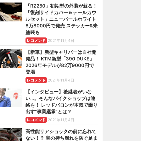
「RZ250」初期型の外装が蘇る！
「復刻サイドカバー＆テールカウ
ルセット」ニューパールホワイト
8万8000円で発売 ステッカー&未
塗装も
レコメンド
2021年11月4日
【新車】新型キャリパーは自社開
発品！ KTM新型「390 DUKE」
2026年モデルが82万9000円で
登場
レコメンド
2021年11月4日
【インタビュー】後継者がいな
い…。そんなバイクショップは連
絡を！ レッドバロンが本気で乗り
出す“事業継承”とは？
レコメンド
2021年11月4日
高性能リアショックの前に忘れて
ない！？ 宝の持ち腐れを防ぐ足ま