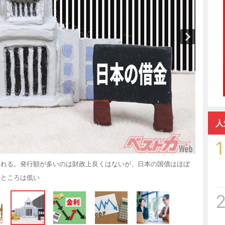
人
1
される。発行額が多いのは財政上良くはないが、日本の国債はほぼ
のところは低い