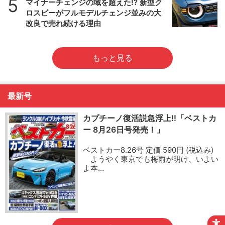
5
マイナーチェンジの域を超えた!? 新型ク
ロスビーがフルモデルチェンジ並みの大
改良で売れ続ける理由
もっと見る
最新号
カプチーノ復活説急浮上!!「ベストカ
ー 8月26日号発売！」
ベストカー8.26号 定価 590円 (税込み)
ようやく東京でも梅雨が明け、いよい
よ本…