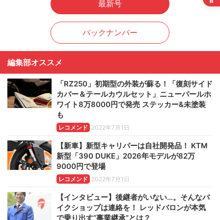
最新号
バックナンバー
編集部オススメ
「RZ250」初期型の外装が蘇る！「復刻サイド
カバー＆テールカウルセット」ニューパールホ
ワイト8万8000円で発売 ステッカー&未塗装
も
レコメンド
2022年7月1日
【新車】新型キャリパーは自社開発品！ KTM
新型「390 DUKE」2026年モデルが82万
9000円で登場
レコメンド
2022年7月1日
【インタビュー】後継者がいない…。そんなバ
イクショップは連絡を！ レッドバロンが本気
で乗り出す“事業継承”とは？