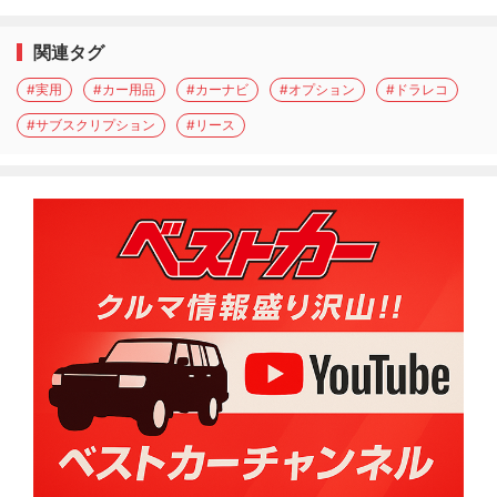
関連タグ
#実用
#カー用品
#カーナビ
#オプション
#ドラレコ
#サブスクリプション
#リース