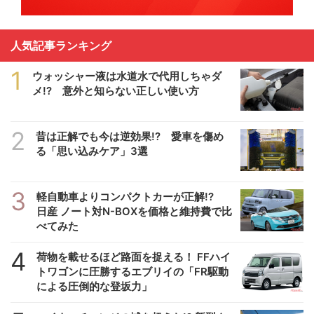
人気記事ランキング
1
ウォッシャー液は水道水で代用しちゃダ
メ!? 意外と知らない正しい使い方
2
昔は正解でも今は逆効果!? 愛車を傷め
る「思い込みケア」3選
3
軽自動車よりコンパクトカーが正解!?
日産 ノート対N-BOXを価格と維持費で比
べてみた
4
荷物を載せるほど路面を捉える！ FFハイ
トワゴンに圧勝するエブリイの「FR駆動
による圧倒的な登坂力」