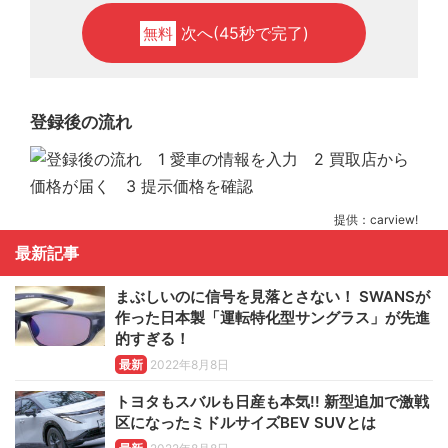
次へ(45秒で完了)
無料
登録後の流れ
提供：carview!
最新記事
まぶしいのに信号を見落とさない！ SWANSが
作った日本製「運転特化型サングラス」が先進
的すぎる！
最新
2022年8月8日
トヨタもスバルも日産も本気!! 新型追加で激戦
区になったミドルサイズBEV SUVとは