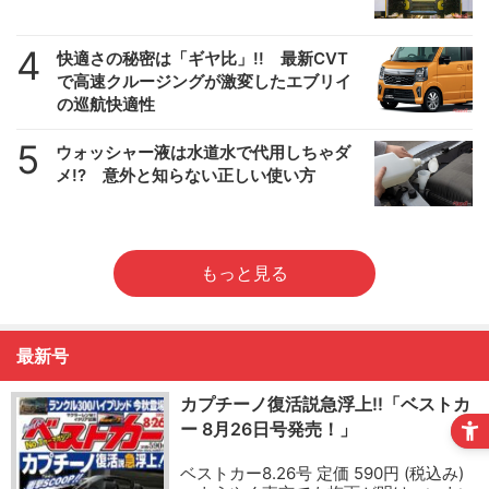
4
快適さの秘密は「ギヤ比」!! 最新CVT
で高速クルージングが激変したエブリイ
の巡航快適性
5
ウォッシャー液は水道水で代用しちゃダ
メ!? 意外と知らない正しい使い方
もっと見る
最新号
カプチーノ復活説急浮上!!「ベストカ
ー 8月26日号発売！」
ベストカー8.26号 定価 590円 (税込み)