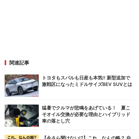
関連記事
トヨタもスバルも日産も本気!! 新型追加で
激戦区になったミドルサイズBEV SUVとは
猛暑でクルマが悲鳴をあげている！ 夏こ
そオイル交換が必要な理由とハイブリッド
車の落とし穴
【今さら聞けない!?】これ、なんの略？ 自