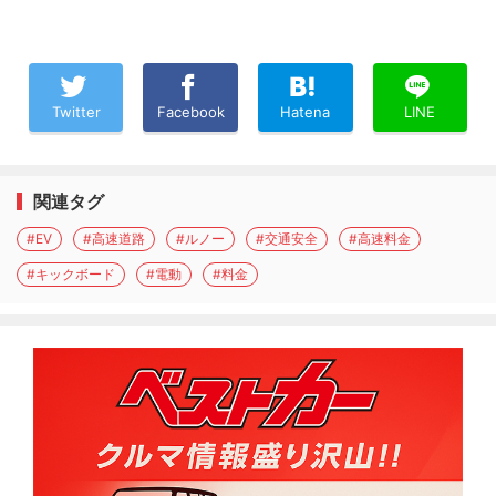
Twitter
Facebook
Hatena
LINE
関連タグ
#EV
#高速道路
#ルノー
#交通安全
#高速料金
#キックボード
#電動
#料金