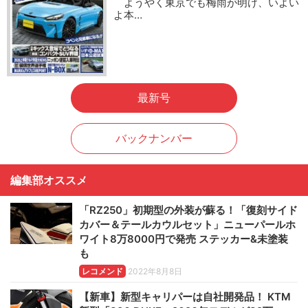
ようやく東京でも梅雨が明け、いよい
よ本…
最新号
バックナンバー
編集部オススメ
「RZ250」初期型の外装が蘇る！「復刻サイド
カバー＆テールカウルセット」ニューパールホ
ワイト8万8000円で発売 ステッカー&未塗装
も
レコメンド
2022年8月8日
【新車】新型キャリパーは自社開発品！ KTM