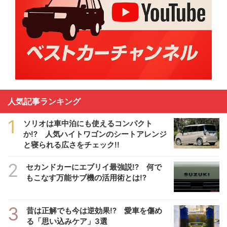
人気記事ランキング
1
ソリオは車中泊にも使えるコンパクト
か!? 人気ハイトワゴンのシートアレンジ
と寝られる広さをチェック!!
2
セカンドカーにエブリイ最強説!? 何で
もこなす万能サブ機の活用術とは!?
3
昔は正解でも今は逆効果!? 愛車を傷め
る「思い込みケア」3選