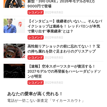
新型「390 DUKE」2026年モデルが82万
9000円で登場
レコメンド
2022年8月8日
【インタビュー】後継者がいない…。そんなバ
イクショップは連絡を！ レッドバロンが本気
で乗り出す“事業継承”とは？
レコメンド
2022年8月8日
高性能リアショックの前に忘れてない！？ 宝
の持ち腐れを防ぐ足まわりのグリスアップ
レコメンド
2022年8月8日
【速報】空冷スポーツスターが復活する！
2027モデルでの再登板をハーレーダビッドソ
ンが明言
レコメンド
2022年8月8日
あなたの愛車が高く売れる！
電話が一切こない新査定「マイカースカウト」