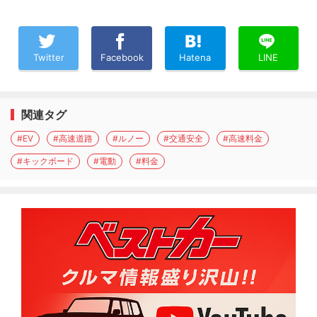
Twitter
Facebook
Hatena
LINE
関連タグ
#EV
#高速道路
#ルノー
#交通安全
#高速料金
#キックボード
#電動
#料金