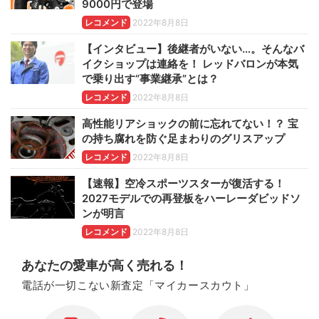
9000円で登場
レコメンド
2022年8月8日
【インタビュー】後継者がいない…。そんなバ
イクショップは連絡を！ レッドバロンが本気
で乗り出す“事業継承”とは？
レコメンド
2022年8月8日
高性能リアショックの前に忘れてない！？ 宝
の持ち腐れを防ぐ足まわりのグリスアップ
レコメンド
2022年8月8日
【速報】空冷スポーツスターが復活する！
2027モデルでの再登板をハーレーダビッドソ
ンが明言
レコメンド
2022年8月8日
あなたの愛車が高く売れる！
電話が一切こない新査定「マイカースカウト」