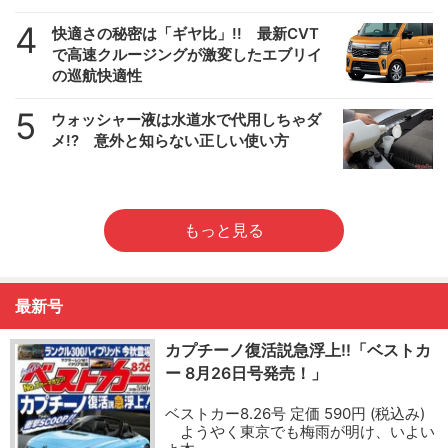
4
快適さの秘密は「ギヤ比」!! 最新CVT
で高速クルージングが激変したエブリイ
の巡航快適性
5
ウォッシャー液は水道水で代用しちゃダ
メ!? 意外と知らない正しい使い方
もっと見る
最新号
カプチーノ復活説急浮上!!「ベストカ
ー 8月26日号発売！」
ベストカー8.26号 定価 590円 (税込み)
ようやく東京でも梅雨が明け、いよい