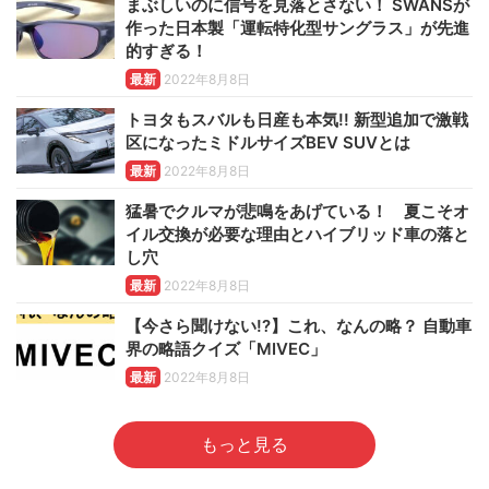
まぶしいのに信号を見落とさない！ SWANSが
作った日本製「運転特化型サングラス」が先進
的すぎる！
最新
2022年8月8日
トヨタもスバルも日産も本気!! 新型追加で激戦
区になったミドルサイズBEV SUVとは
最新
2022年8月8日
猛暑でクルマが悲鳴をあげている！ 夏こそオ
イル交換が必要な理由とハイブリッド車の落と
し穴
最新
2022年8月8日
【今さら聞けない!?】これ、なんの略？ 自動車
界の略語クイズ「MIVEC」
最新
2022年8月8日
もっと見る