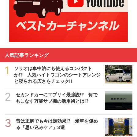
人気記事ランキング
1
ソリオは車中泊にも使えるコンパクト
か!? 人気ハイトワゴンのシートアレンジ
と寝られる広さをチェック!!
2
セカンドカーにエブリイ最強説!? 何で
もこなす万能サブ機の活用術とは!?
3
昔は正解でも今は逆効果!? 愛車を傷め
る「思い込みケア」3選