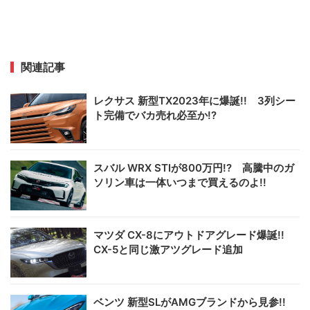
関連記事
レクサス 新型TX2023年に爆誕!! 3列シー
ト完備でバカ売れ必至か!?
スバル WRX STIが800万円!? 高騰中のガ
ソリン車は一体いつまで買えるのよ!!
マツダ CX-8にアウトドアグレード爆誕!!
CX-5と同じ激アツグレード追加
ベンツ 新型SLがAMGブランドから見参!!