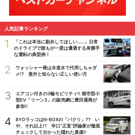
人気記事ランキング
1
「これは本当に勘弁してほしい……」日常
のドライブで誰もが一度は遭遇する身勝手
な運転の典型例！
2
ウォッシャー液は水道水で代用しちゃダ
メ!? 意外と知らない正しい使い方
3
エアコン付きの3輪モビリティ!! 都市型小
型EV「リーン3」の販売網に豊田通商が
参加!!
4
BYDラッコはN-BOXの「パクリ」?? い
や、それ以上!? 辛口”正直”評論家が徹底
チェックして分かった隠れた真価!!