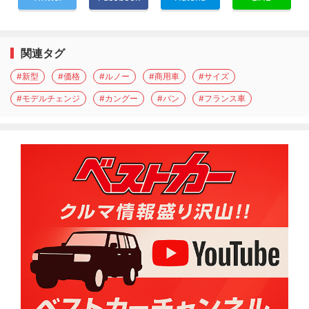
関連タグ
#新型
#価格
#ルノー
#商用車
#サイズ
#モデルチェンジ
#カングー
#バン
#フランス車