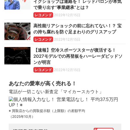
イクショップは連絡を！ レッドバロンが本気
で乗り出す“事業継承”とは？
レコメンド
2022年12月15日
高性能リアショックの前に忘れてない！？ 宝
の持ち腐れを防ぐ足まわりのグリスアップ
レコメンド
2022年12月15日
【速報】空冷スポーツスターが復活する！
2027モデルでの再登板をハーレーダビッドソ
ンが明言
レコメンド
2022年12月15日
あなたの愛車が高く売れる！
電話が一切こない新査定「マイカースカウト」
※ 買取店からの買取提示額（上限額）の差額平均
（2025年10月）