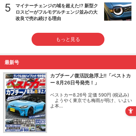
5
マイナーチェンジの域を超えた!? 新型ク
ロスビーがフルモデルチェンジ並みの大
改良で売れ続ける理由
もっと見る
最新号
カプチーノ復活説急浮上!!「ベストカ
ー 8月26日号発売！」
ベストカー8.26号 定価 590円 (税込み)
ようやく東京でも梅雨が明け、いよい
よ本…