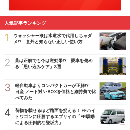
人気記事ランキング
1
ウォッシャー液は水道水で代用しちゃダ
メ!? 意外と知らない正しい使い方
2
昔は正解でも今は逆効果!? 愛車を傷め
る「思い込みケア」3選
3
軽自動車よりコンパクトカーが正解!?
日産 ノート対N-BOXを価格と維持費で比
べてみた
4
荷物を載せるほど路面を捉える！ FFハイ
トワゴンに圧勝するエブリイの「FR駆動
による圧倒的な登坂力」