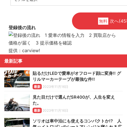
次へ(45
無料
登録後の流れ
提供：carview!
最新記事
貼るだけLEDで愛車がオフロード顔に変身!! グ
リルマーカーテープが最強な件!!
最新
2023年11月16日
見た目だけで選んだSR400が、人生を変え
た。
最新
2023年11月16日
ソリオは車中泊にも使えるコンパクトか!? 人
気ハイトワゴンのシートアレンジと寝られる広