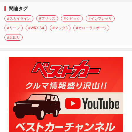
関連タグ
#スカイライン
#プリウス
#シビック
#インプレッサ
#リーフ
#WRX S4
#マツダ3
#カローラスポーツ
#足回り