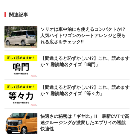
関連記事
ソリオは車中泊にも使えるコンパクトか!?
人気ハイトワゴンのシートアレンジと寝ら
れる広さをチェック!!
【間違えると恥ずかしい!?】これ、読めます
か？ 難読地名クイズ「鳴門」
【間違えると恥ずかしい!?】これ、読めます
か？ 難読地名クイズ「等々力」
快適さの秘密は「ギヤ比」!! 最新CVTで高
速クルージングが激変したエブリイの巡航
快適性