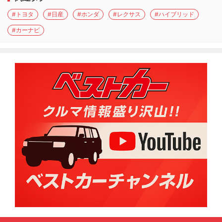
#トヨタ
#日産
#ホンダ
#レクサス
#ハイブリッド
#カーナビ