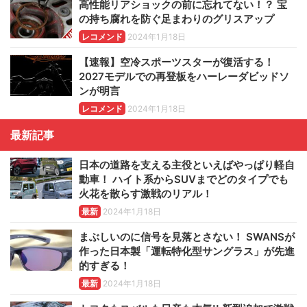
高性能リアショックの前に忘れてない！？ 宝
の持ち腐れを防ぐ足まわりのグリスアップ
レコメンド
2024年1月18日
【速報】空冷スポーツスターが復活する！
2027モデルでの再登板をハーレーダビッドソ
ンが明言
レコメンド
2024年1月18日
最新記事
日本の道路を支える主役といえばやっぱり軽自
動車！ ハイト系からSUVまでどのタイプでも
火花を散らす激戦のリアル！
最新
2024年1月18日
まぶしいのに信号を見落とさない！ SWANSが
作った日本製「運転特化型サングラス」が先進
的すぎる！
最新
2024年1月18日