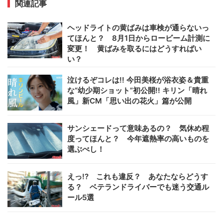
関連記事
ヘッドライトの黄ばみは車検が通らないっ
てほんと？ 8月1日からロービーム計測に
変更！ 黄ばみを取るにはどうすればい
い？
泣けるぞコレは!! 今田美桜が浴衣姿＆貴重
な“幼少期ショット”初公開!! キリン「晴れ
風」新CM「思い出の花火」篇が公開
サンシェードって意味あるの？ 気休め程
度ってほんと？ 今年遮熱率の高いものを
選ぶべし！
えっ!? これも違反？ あなたならどうす
る？ ベテランドライバーでも迷う交通ル
ール5選