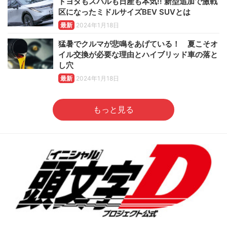
トヨタもスバルも日産も本気!! 新型追加で激戦
区になったミドルサイズBEV SUVとは
最新
2024年1月18日
猛暑でクルマが悲鳴をあげている！ 夏こそオ
イル交換が必要な理由とハイブリッド車の落と
し穴
最新
2024年1月18日
もっと見る