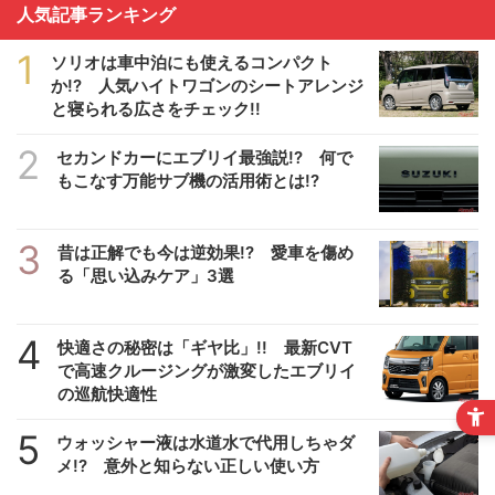
人気記事ランキング
1
ソリオは車中泊にも使えるコンパクト
か!? 人気ハイトワゴンのシートアレンジ
と寝られる広さをチェック!!
2
セカンドカーにエブリイ最強説!? 何で
もこなす万能サブ機の活用術とは!?
3
昔は正解でも今は逆効果!? 愛車を傷め
る「思い込みケア」3選
4
快適さの秘密は「ギヤ比」!! 最新CVT
で高速クルージングが激変したエブリイ
の巡航快適性
5
ウォッシャー液は水道水で代用しちゃダ
メ!? 意外と知らない正しい使い方