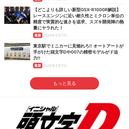
【どこよりも詳しい新型GSX-R1000R解説】
レースエンジンに近い耐久性とミクロン単位の
精度で実質的な速さを追求、スズキ開発陣の熱
量にヤラれた！
最新
2024年3月7日
東京駅でミニカーに見惚れろ!! オートアートが
手がけた頭文字Dや007の精密モデルがド迫
力!!
最新
2024年3月7日
もっと見る