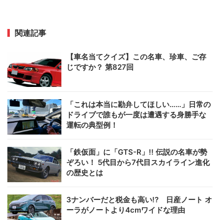
関連記事
【車名当てクイズ】この名車、珍車、ご存
じですか？ 第827回
「これは本当に勘弁してほしい……」日常の
ドライブで誰もが一度は遭遇する身勝手な
運転の典型例！
「鉄仮面」に「GTS-R」!! 伝説の名車が勢
ぞろい！ 5代目から7代目スカイライン進化
の歴史とは
3ナンバーだと税金も高い!? 日産ノート オ
ーラがノートより4cmワイドな理由