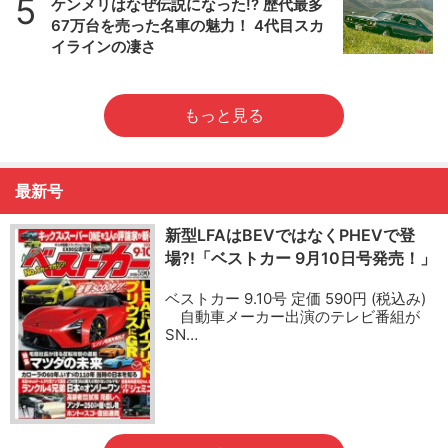
5
ケンメリはなぜ伝説になった!? 歴代最多
67万台を売った名車の魅力！ 4代目スカ
イラインの凄さ
もっと見る
最新号
新型LFAはBEVではなくPHEVで登
場?!「ベストカー 9月10日号発売！」
ベストカー 9.10号 定価 590円 (税込み)
自動車メーカー出演のテレビ番組が
SN…