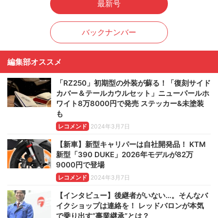
最新号
バックナンバー
編集部オススメ
「RZ250」初期型の外装が蘇る！「復刻サイド
カバー＆テールカウルセット」ニューパールホ
ワイト8万8000円で発売 ステッカー&未塗装
も
レコメンド
2024年3月7日
【新車】新型キャリパーは自社開発品！ KTM
新型「390 DUKE」2026年モデルが82万
9000円で登場
レコメンド
2024年3月7日
【インタビュー】後継者がいない…。そんなバ
イクショップは連絡を！ レッドバロンが本気
で乗り出す“事業継承”とは？