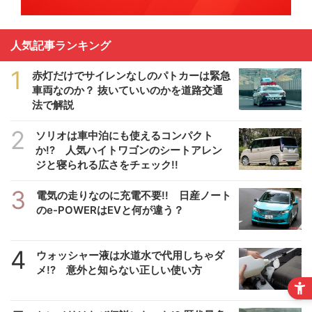
人気記事ランキング
1
赤灯だけでサイレンなしのパトカーは緊急
車両なのか？ 抜いていいのかを道路交通
法で解説
2
ソリオは車中泊にも使えるコンパクト
か!? 人気ハイトワゴンのシートアレン
ジと寝られる広さをチェック!!
3
電気の走りなのに充電不要!! 日産ノート
のe-POWERはEVと何が違う？
4
ウォッシャー液は水道水で代用しちゃダ
メ!? 意外と知らない正しい使い方