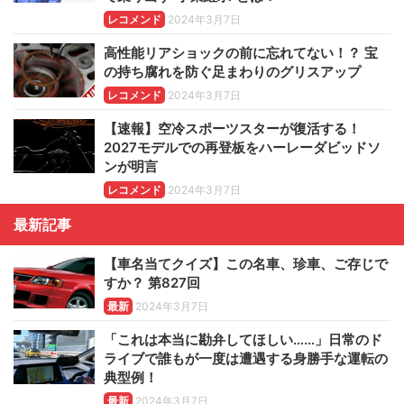
レコメンド
2024年3月7日
高性能リアショックの前に忘れてない！？ 宝
の持ち腐れを防ぐ足まわりのグリスアップ
レコメンド
2024年3月7日
【速報】空冷スポーツスターが復活する！
2027モデルでの再登板をハーレーダビッドソ
ンが明言
レコメンド
2024年3月7日
最新記事
【車名当てクイズ】この名車、珍車、ご存じで
すか？ 第827回
最新
2024年3月7日
「これは本当に勘弁してほしい……」日常のド
ライブで誰もが一度は遭遇する身勝手な運転の
典型例！
最新
2024年3月7日