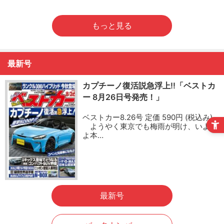
もっと見る
最新号
カプチーノ復活説急浮上!!「ベストカ
ー 8月26日号発売！」
ベストカー8.26号 定価 590円 (税込み)
ようやく東京でも梅雨が明け、いよい
よ本…
最新号