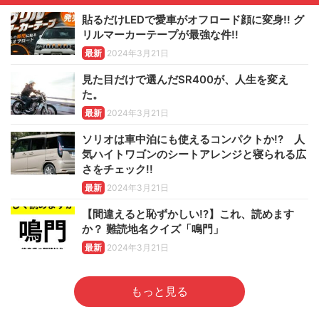
貼るだけLEDで愛車がオフロード顔に変身!! グ
リルマーカーテープが最強な件!!
最新
2024年3月21日
見た目だけで選んだSR400が、人生を変え
た。
最新
2024年3月21日
ソリオは車中泊にも使えるコンパクトか!? 人
気ハイトワゴンのシートアレンジと寝られる広
さをチェック!!
最新
2024年3月21日
【間違えると恥ずかしい!?】これ、読めます
か？ 難読地名クイズ「鳴門」
最新
2024年3月21日
もっと見る