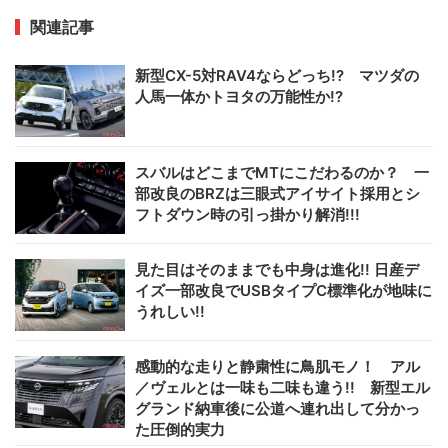
関連記事
新型CX-5対RAV4ならどっち!? マツダの
人馬一体かトヨタの万能性か!?
スバルはどこまでMTにこだわるのか？ 一
部改良のBRZは三眼式アイサイト採用とシ
フトダウン時の引っ掛かり解消!!!
見た目はそのままでも中身は進化!! 日産デ
イズ一部改良でUSBタイプC標準化が地味に
うれしい!!
感動的な走りと静粛性に鳥肌モノ！ アル
／ヴェルとは一味も二味も違う!! 新型エル
グランド納車後に公道へ連れ出して分かっ
た圧倒的実力