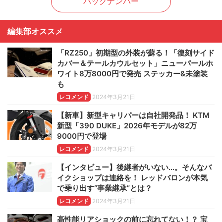
バックナンバー
編集部オススメ
「RZ250」初期型の外装が蘇る！「復刻サイド
カバー＆テールカウルセット」ニューパールホ
ワイト8万8000円で発売 ステッカー&未塗装
も
レコメンド
2024年3月21日
【新車】新型キャリパーは自社開発品！ KTM
新型「390 DUKE」2026年モデルが82万
9000円で登場
レコメンド
2024年3月21日
【インタビュー】後継者がいない…。そんなバ
イクショップは連絡を！ レッドバロンが本気
で乗り出す“事業継承”とは？
レコメンド
2024年3月21日
高性能リアショックの前に忘れてない！？ 宝