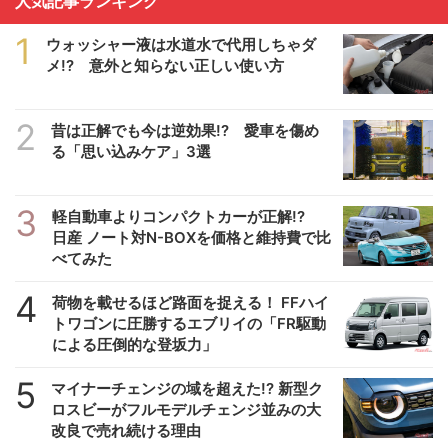
人気記事ランキング
1
ウォッシャー液は水道水で代用しちゃダ
メ!? 意外と知らない正しい使い方
2
昔は正解でも今は逆効果!? 愛車を傷め
る「思い込みケア」3選
3
軽自動車よりコンパクトカーが正解!?
日産 ノート対N-BOXを価格と維持費で比
べてみた
4
荷物を載せるほど路面を捉える！ FFハイ
トワゴンに圧勝するエブリイの「FR駆動
による圧倒的な登坂力」
5
マイナーチェンジの域を超えた!? 新型ク
ロスビーがフルモデルチェンジ並みの大
改良で売れ続ける理由