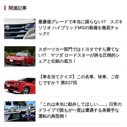
関連記事
最廉価グレードで本当に困らない!? スズキ
ソリオ ハイブリッドMGの装備を徹底チェ
ック!!
スポーツカー部門ではトヨタですら勝てな
い!? マツダ ロードスターが誇る圧倒的シ
ェアと伝統の底力！
【車名当てクイズ】この名車、珍車、ご存
じですか？ 第827回
「これは本当に勘弁してほしい……」日常の
ドライブで誰もが一度は遭遇する身勝手な
運転の典型例！