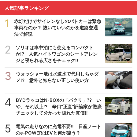
人気記事ランキング
1
赤灯だけでサイレンなしのパトカーは緊急
車両なのか？ 抜いていいのかを道路交通
法で解説
2
ソリオは車中泊にも使えるコンパクト
か!? 人気ハイトワゴンのシートアレン
ジと寝られる広さをチェック!!
3
ウォッシャー液は水道水で代用しちゃダ
メ!? 意外と知らない正しい使い方
4
BYDラッコはN-BOXの「パクリ」?? い
や、それ以上!? 辛口”正直”評論家が徹底
チェックして分かった隠れた真価!!
5
電気の走りなのに充電不要!! 日産ノート
のe-POWERはEVと何が違う？