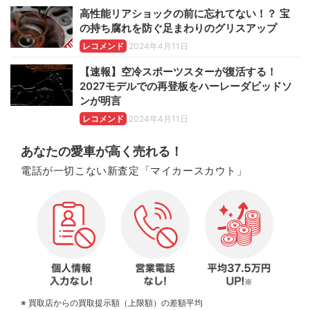
高性能リアショックの前に忘れてない！？ 宝
の持ち腐れを防ぐ足まわりのグリスアップ
レコメンド
2024年4月11日
【速報】空冷スポーツスターが復活する！
2027モデルでの再登板をハーレーダビッドソ
ンが明言
レコメンド
2024年4月11日
あなたの愛車が高く売れる！
電話が一切こない新査定「マイカースカウト」
※ 買取店からの買取提示額（上限額）の差額平均