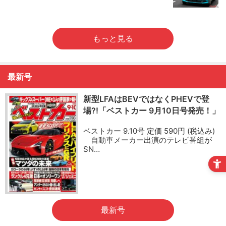
もっと見る
最新号
新型LFAはBEVではなくPHEVで登
場?!「ベストカー 9月10日号発売！」
ベストカー 9.10号 定価 590円 (税込み)
自動車メーカー出演のテレビ番組が
SN…
最新号