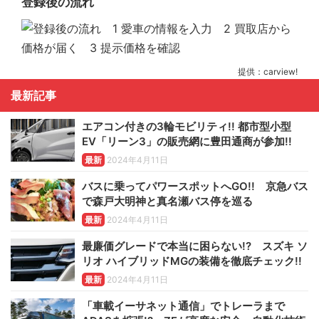
登録後の流れ
提供：carview!
最新記事
エアコン付きの3輪モビリティ!! 都市型小型
EV「リーン3」の販売網に豊田通商が参加!!
最新
2024年4月11日
バスに乗ってパワースポットへGO!! 京急バス
で森戸大明神と真名瀬バス停を巡る
最新
2024年4月11日
最廉価グレードで本当に困らない!? スズキ ソ
リオ ハイブリッドMGの装備を徹底チェック!!
最新
2024年4月11日
「車載イーサネット通信」でトレーラまで