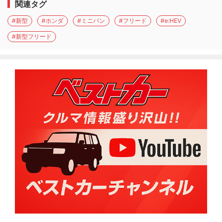
関連タグ
#新型
#ホンダ
#ミニバン
#フリード
#e:HEV
#新型フリード