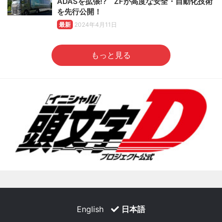
ADASを拡張!? ZFが高度な安全・自動化技術
を先行公開！
最新
2024年4月11日
もっと見る
English
日本語