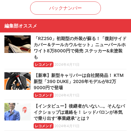
バックナンバー
編集部オススメ
「RZ250」初期型の外装が蘇る！「復刻サイド
カバー＆テールカウルセット」ニューパールホ
ワイト8万8000円で発売 ステッカー&未塗装
も
レコメンド
2024年4月11日
【新車】新型キャリパーは自社開発品！ KTM
新型「390 DUKE」2026年モデルが82万
9000円で登場
レコメンド
2024年4月11日
【インタビュー】後継者がいない…。そんなバ
イクショップは連絡を！ レッドバロンが本気
で乗り出す“事業継承”とは？
レコメンド
2024年4月11日