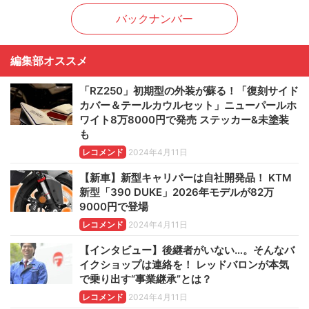
バックナンバー
編集部オススメ
「RZ250」初期型の外装が蘇る！「復刻サイド
カバー＆テールカウルセット」ニューパールホ
ワイト8万8000円で発売 ステッカー&未塗装
も
レコメンド
2024年4月11日
【新車】新型キャリパーは自社開発品！ KTM
新型「390 DUKE」2026年モデルが82万
9000円で登場
レコメンド
2024年4月11日
【インタビュー】後継者がいない…。そんなバ
イクショップは連絡を！ レッドバロンが本気
で乗り出す“事業継承”とは？
レコメンド
2024年4月11日