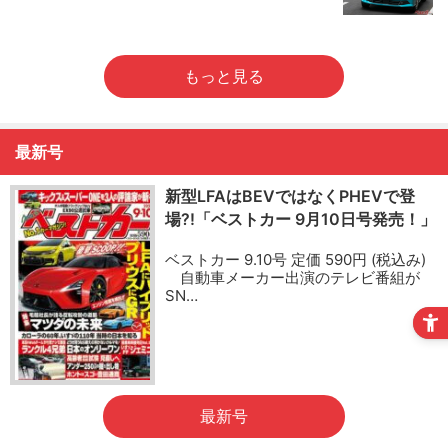
もっと見る
最新号
新型LFAはBEVではなくPHEVで登
場?!「ベストカー 9月10日号発売！」
ベストカー 9.10号 定価 590円 (税込み)
自動車メーカー出演のテレビ番組が
SN…
最新号