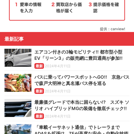
提供：carview!
最新記事
エアコン付きの3輪モビリティ!! 都市型小型
EV「リーン3」の販売網に豊田通商が参加!!
最新
2024年4月11日
バスに乗ってパワースポットへGO!! 京急バス
で森戸大明神と真名瀬バス停を巡る
最新
2024年4月11日
最廉価グレードで本当に困らない!? スズキ ソ
リオ ハイブリッドMGの装備を徹底チェック!!
最新
2024年4月11日
「車載イーサネット通信」でトレーラまで
ADASを拡張!? ZFが高度な安全・自動化技術