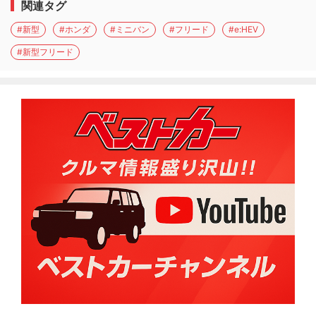
関連タグ
#新型
#ホンダ
#ミニバン
#フリード
#e:HEV
#新型フリード