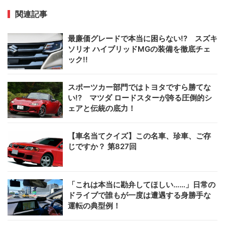
関連記事
最廉価グレードで本当に困らない!? スズキ
ソリオ ハイブリッドMGの装備を徹底チェ
ック!!
スポーツカー部門ではトヨタですら勝てな
い!? マツダ ロードスターが誇る圧倒的シ
ェアと伝統の底力！
【車名当てクイズ】この名車、珍車、ご存
じですか？ 第827回
「これは本当に勘弁してほしい……」日常の
ドライブで誰もが一度は遭遇する身勝手な
運転の典型例！