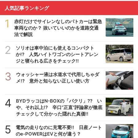
人気記事ランキング
1
赤灯だけでサイレンなしのパトカーは緊急
車両なのか？ 抜いていいのかを道路交通
法で解説
2
ソリオは車中泊にも使えるコンパクト
か!? 人気ハイトワゴンのシートアレン
ジと寝られる広さをチェック!!
3
ウォッシャー液は水道水で代用しちゃダ
メ!? 意外と知らない正しい使い方
4
BYDラッコはN-BOXの「パクリ」?? い
や、それ以上!? 辛口”正直”評論家が徹底
チェックして分かった隠れた真価!!
5
電気の走りなのに充電不要!! 日産ノート
のe-POWERはEVと何が違う？