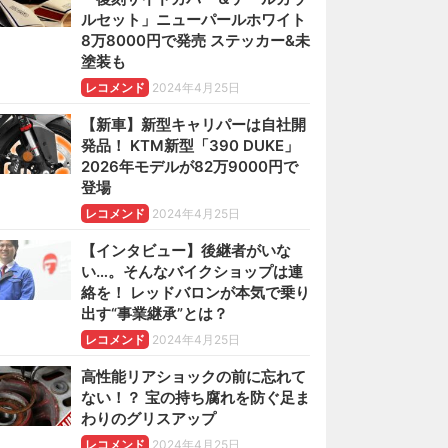
ルセット」ニューパールホワイト
8万8000円で発売 ステッカー&未
塗装も
レコメンド
2024年4月25日
【新車】新型キャリパーは自社開
発品！ KTM新型「390 DUKE」
2026年モデルが82万9000円で
登場
レコメンド
2024年4月25日
【インタビュー】後継者がいな
い…。そんなバイクショップは連
絡を！ レッドバロンが本気で乗り
出す“事業継承”とは？
レコメンド
2024年4月25日
高性能リアショックの前に忘れて
ない！？ 宝の持ち腐れを防ぐ足ま
わりのグリスアップ
レコメンド
2024年4月25日