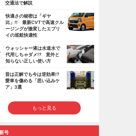
交通法で解説
3
快適さの秘密は「ギヤ
比」!! 最新CVTで高速クル
ージングが激変したエブリ
イの巡航快適性
4
ウォッシャー液は水道水で
代用しちゃダメ!? 意外と
知らない正しい使い方
5
昔は正解でも今は逆効果!?
愛車を傷める「思い込みケ
ア」3選
もっと見る
新号