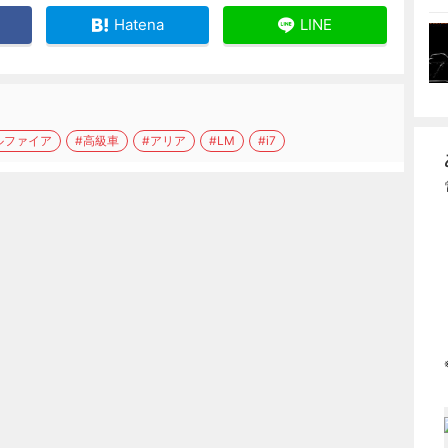
Hatena
LINE
ルファイア
#高級車
#アリア
#LM
#i7