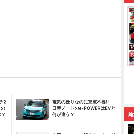
チ2
電気の走りなのに充電不要!!
ドの
日産ノートのe-POWERはEVと
編
ぶ？
何が違う？