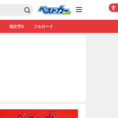
Club
ン
頭文字D
フルロード