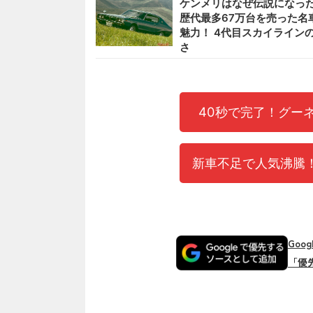
ケンメリはなぜ伝説になった
歴代最多67万台を売った名
魅力！ 4代目スカイライン
さ
40秒で完了！グー
新車不足で人気沸騰！
Goo
「優