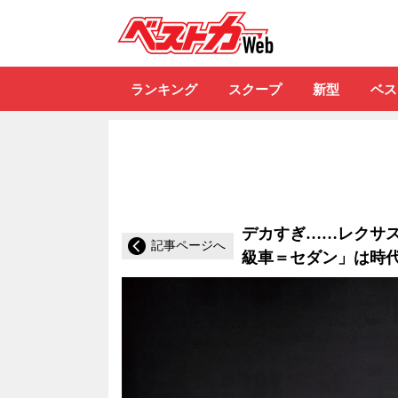
自動車情報誌「ベ
ランキング
スクープ
新型
ベス
デカすぎ……レクサス
記事ページへ
級車＝セダン」は時代