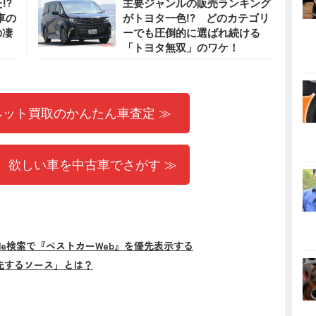
!?
主要ジャンルの販売ランキング
車の
がトヨタ一色!? どのカテゴリ
の凄
ーでも圧倒的に選ばれ続ける
「トヨタ無双」のワケ！
ネット買取のかんたん車査定 ≫
 欲しい車を中古車でさがす ≫
gle検索で『ベストカーWeb』を優先表示する
先するソース」とは？