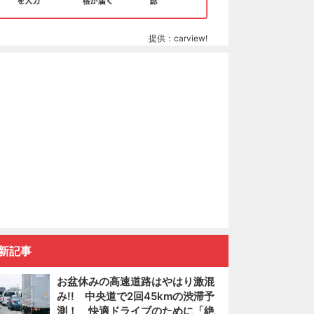
提供：carview!
新記事
お盆休みの高速道路はやはり激混
み!! 中央道で2回45kmの渋滞予
測！ 快適ドライブのために「絶