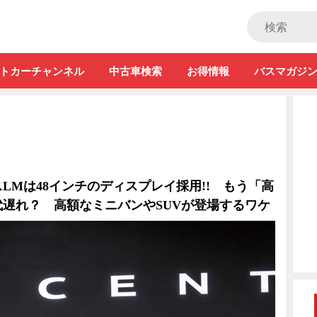
ストカー」
トカーチャンネル
中古車検索
お得情報
バスマガジ
LMは48インチのディスプレイ採用!! もう「高
遅れ？ 高額なミニバンやSUVが登場するワケ