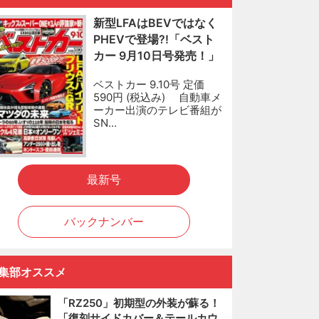
新型LFAはBEVではなく
PHEVで登場?!「ベスト
カー 9月10日号発売！」
ベストカー 9.10号 定価
590円 (税込み) 自動車メ
ーカー出演のテレビ番組が
SN…
最新号
バックナンバー
集部オススメ
「RZ250」初期型の外装が蘇る！
「復刻サイドカバー＆テールカウ