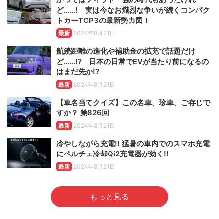
ど……! 実は今なお熾烈な争いが続くコンパク
トカーTOP3の最新勢力図！
最新
2024年8月21日
航続距離の進化や補助金の拡充で話題だけ
ど……!? 日本の日常でEVが当たり前になるの
はまだ先か!?
最新
2024年8月21日
【車名当てクイズ】この名車、珍車、ご存じで
すか？ 第826回
最新
2024年8月21日
冷やしながら充電!! 猛暑の車内でのスマホ充電
にペルチェ冷却Qi2充電器が効く!!
最新
2024年8月21日
もっと見る