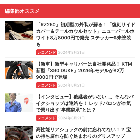
編集部オススメ
「RZ250」初期型の外装が蘇る！「復刻サイド
カバー＆テールカウルセット」ニューパールホ
ワイト8万8000円で発売 ステッカー&未塗装
も
レコメンド
2024年8月21日
【新車】新型キャリパーは自社開発品！ KTM
新型「390 DUKE」2026年モデルが82万
9000円で登場
レコメンド
2024年8月21日
【インタビュー】後継者がいない…。そんなバ
イクショップは連絡を！ レッドバロンが本気
で乗り出す“事業継承”とは？
レコメンド
2024年8月21日
高性能リアショックの前に忘れてない！？ 宝
の持ち腐れを防ぐ足まわりのグリスアップ