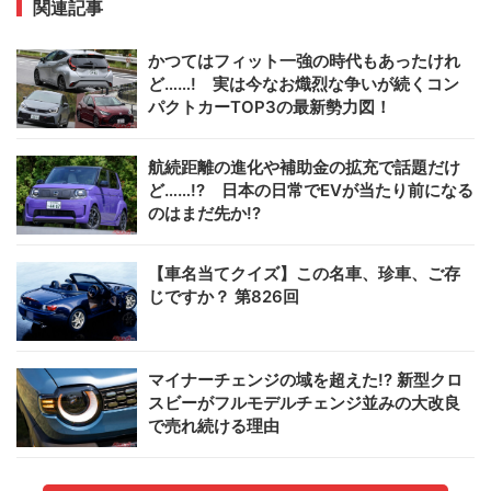
関連記事
かつてはフィット一強の時代もあったけれ
ど……! 実は今なお熾烈な争いが続くコン
パクトカーTOP3の最新勢力図！
航続距離の進化や補助金の拡充で話題だけ
ど……!? 日本の日常でEVが当たり前になる
のはまだ先か!?
【車名当てクイズ】この名車、珍車、ご存
じですか？ 第826回
マイナーチェンジの域を超えた!? 新型クロ
スビーがフルモデルチェンジ並みの大改良
で売れ続ける理由