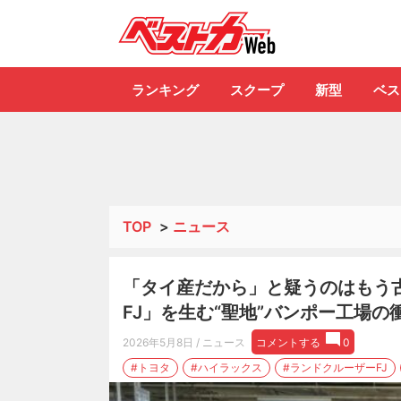
自動車情報誌「ベ
ランキング
スクープ
新型
ベス
TOP
>
ニュース
「タイ産だから」と疑うのはもう
FJ」を生む“聖地”バンポー工場
2026年5月8日
/ ニュース
コメントする
0
#トヨタ
#ハイラックス
#ランドクルーザーFJ