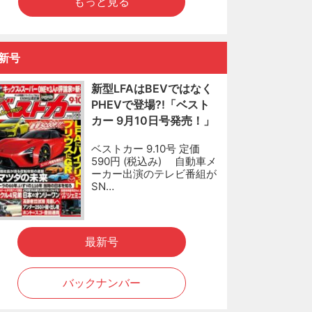
もっと見る
新号
新型LFAはBEVではなく
PHEVで登場?!「ベスト
カー 9月10日号発売！」
ベストカー 9.10号 定価
590円 (税込み) 自動車メ
ーカー出演のテレビ番組が
SN…
最新号
バックナンバー