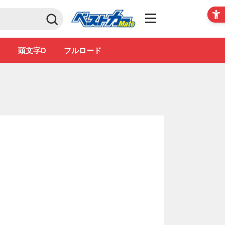
Club
ン
頭文字D
フルロード