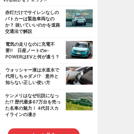
2
赤灯だけでサイレンなしの
パトカーは緊急車両なの
か？ 抜いていいのかを道路
交通法で解説
3
電気の走りなのに充電不
要!! 日産ノートのe-
POWERはEVと何が違う？
4
ウォッシャー液は水道水で
代用しちゃダメ!? 意外と
知らない正しい使い方
5
ケンメリはなぜ伝説になっ
た!? 歴代最多67万台を売っ
た名車の魅力！ 4代目スカ
イラインの凄さ