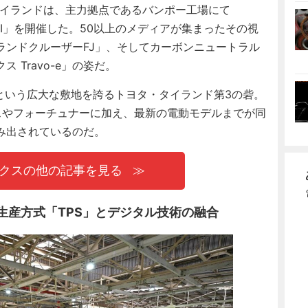
タイランドは、主力拠点であるバンポー工場にて
n House III」を開催した。50以上のメディアが集まったその視
ランドクルーザーFJ」、そしてカーボンニュートラル
Travo-e」の姿だ。
という広大な敷地を誇るトヨタ・タイランド第3の砦。
スやフォーチュナーに加え、最新の電動モデルまでが同
み出されているのだ。
ックスの他の記事を見る
タ生産方式「TPS」とデジタル技術の融合