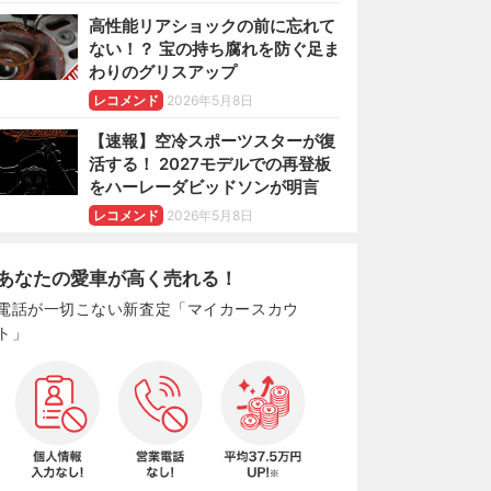
高性能リアショックの前に忘れて
ない！？ 宝の持ち腐れを防ぐ足ま
わりのグリスアップ
レコメンド
2026年5月8日
【速報】空冷スポーツスターが復
活する！ 2027モデルでの再登板
をハーレーダビッドソンが明言
レコメンド
2026年5月8日
あなたの愛車が高く売れる！
電話が一切こない新査定「マイカースカウ
ト」