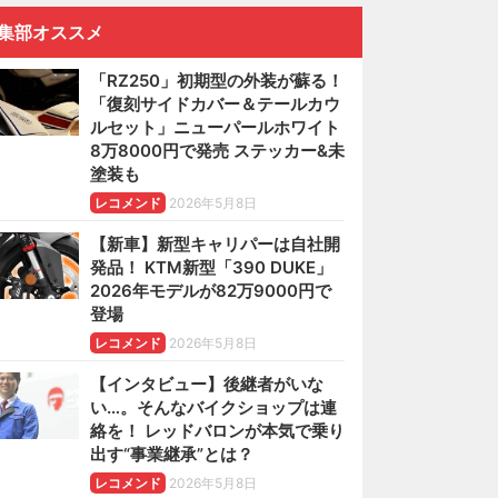
集部オススメ
「RZ250」初期型の外装が蘇る！
「復刻サイドカバー＆テールカウ
ルセット」ニューパールホワイト
8万8000円で発売 ステッカー&未
塗装も
レコメンド
2026年5月8日
【新車】新型キャリパーは自社開
発品！ KTM新型「390 DUKE」
2026年モデルが82万9000円で
登場
レコメンド
2026年5月8日
【インタビュー】後継者がいな
い…。そんなバイクショップは連
絡を！ レッドバロンが本気で乗り
出す“事業継承”とは？
レコメンド
2026年5月8日