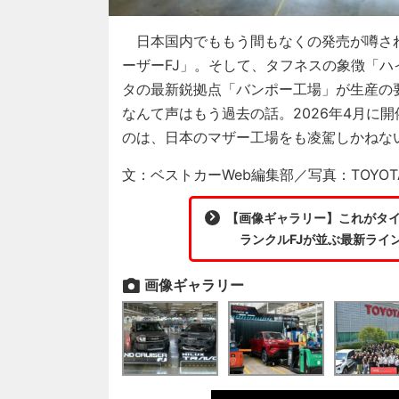
日本国内でももう間もなくの発売が噂さ
ーザーFJ」。そして、タフネスの象徴「
タの最新鋭拠点「バンポー工場」が生産の
なんて声はもう過去の話。2026年4月に
のは、日本のマザー工場をも凌駕しかねな
文：ベストカーWeb編集部／写真：TOYOT
【画像ギャラリー】これがタ
ランクルFJが並ぶ最新ライ
画像ギャラリー