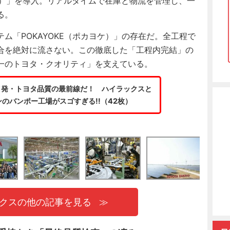
ばん）」を導入。リアルタイムで在庫と物流を管理し、一
る。
「POKAYOKE（ポカヨケ）」の存在だ。全工程で
合を絶対に流さない。この徹底した「工程内完結」の
一のトヨタ・クオリティ」を支えている。
イ発・トヨタ品質の最前線だ！ ハイラックスと
ンのバンポー工場がスゴすぎる!!（42枚）
ックスの他の記事を見る