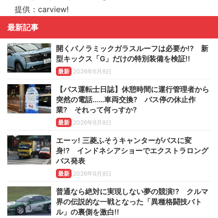
提供：carview!
最新記事
開くパノラミックガラスルーフは必要か!? 新
型キックス「G」だけの特別装備を検証!!
最新
2026年6月8日
【バス運転士日誌】休憩時間に運行管理者から
突然の電話……車両交換? バス停の休止作
業? それって何っすか?
最新
2026年6月8日
エーッ! 三菱ふそうキャンターがバスに変
身!? インドネシアショーでエクストラロング
バス発表
最新
2026年6月8日
普通なら絶対に実現しない夢の競演!? クルマ
界の伝説的な一戦となった「異種格闘技バト
ル」の裏側を激白!!