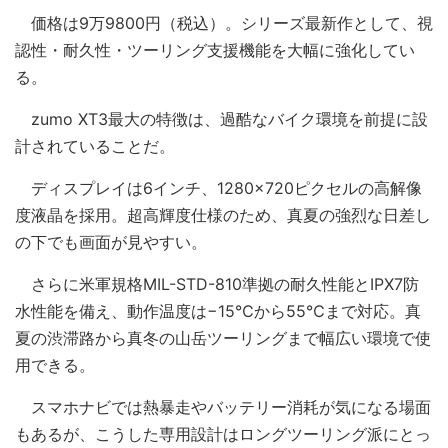
価格は9万9800円（税込）。シリーズ最新作として、視
認性・耐久性・ツーリング支援機能を大幅に強化してい
る。
zumo XT3最大の特徴は、過酷なバイク環境を前提に設
計されていることだ。
ディスプレイは6インチ、1280×720ピクセルの高解像
度液晶を採用。超高輝度仕様のため、真夏の強烈な日差し
の下でも画面が見やすい。
さらに米軍規格MIL-STD-810準拠の耐久性能とIPX7防
水性能を備え、動作温度は−15℃から55℃まで対応。真
夏の渋滞路から真冬の山岳ツーリングまで幅広い環境で使
用できる。
スマホナビでは熱暴走やバッテリー消耗が気になる場面
もあるが、こうした専用設計はロングツーリング派にとっ