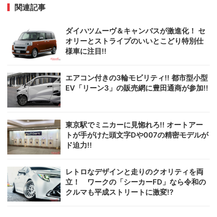
関連記事
ダイハツムーヴ＆キャンバスが激進化！ セ
オリーとストライプのいいとこどり特別仕
様車に注目!!
エアコン付きの3輪モビリティ!! 都市型小型
EV「リーン3」の販売網に豊田通商が参加!!
東京駅でミニカーに見惚れろ!! オートアー
トが手がけた頭文字Dや007の精密モデルが
ド迫力!!
レトロなデザインと走りのクオリティを両
立！ ワークの「シーカーFD」なら令和の
クルマも平成ストリートに激変!?