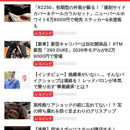
「RZ250」初期型の外装が蘇る！「復刻サイド
カバー＆テールカウルセット」ニューパールホ
ワイト8万8000円で発売 ステッカー&未塗装
も
レコメンド
2026年6月8日
【新車】新型キャリパーは自社開発品！ KTM
新型「390 DUKE」2026年モデルが82万
9000円で登場
レコメンド
2026年6月8日
【インタビュー】後継者がいない…。そんなバ
イクショップは連絡を！ レッドバロンが本気
で乗り出す“事業継承”とは？
レコメンド
2026年6月8日
高性能リアショックの前に忘れてない！？ 宝
の持ち腐れを防ぐ足まわりのグリスアップ
レコメンド
2026年6月8日
【速報】空冷スポーツスターが復活する！