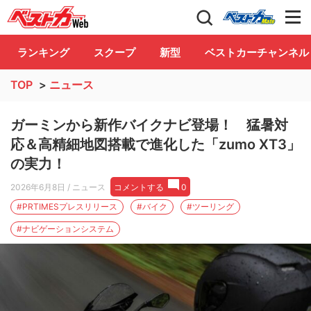
自動車情報誌「ベストカー」
Club
ランキング
スクープ
新型
ベストカーチャンネル
TOP
>
ニュース
ガーミンから新作バイクナビ登場！ 猛暑対
応＆高精細地図搭載で進化した「zumo XT3」
の実力！
2026年6月8日
/ ニュース
コメントする
0
#PRTIMESプレスリリース
#バイク
#ツーリング
#ナビゲーションシステム