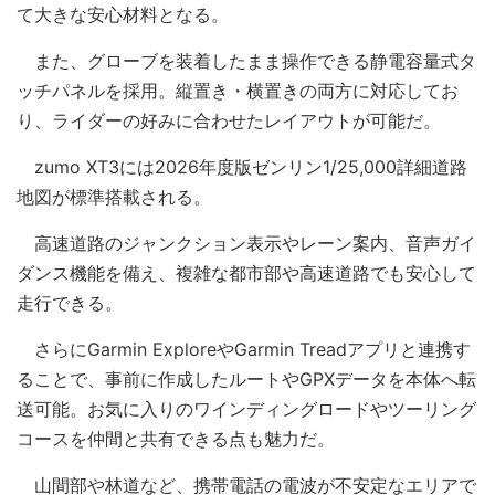
て大きな安心材料となる。
また、グローブを装着したまま操作できる静電容量式タ
ッチパネルを採用。縦置き・横置きの両方に対応してお
り、ライダーの好みに合わせたレイアウトが可能だ。
zumo XT3には2026年度版ゼンリン1/25,000詳細道路
地図が標準搭載される。
高速道路のジャンクション表示やレーン案内、音声ガイ
ダンス機能を備え、複雑な都市部や高速道路でも安心して
走行できる。
さらにGarmin ExploreやGarmin Treadアプリと連携す
ることで、事前に作成したルートやGPXデータを本体へ転
送可能。お気に入りのワインディングロードやツーリング
コースを仲間と共有できる点も魅力だ。
山間部や林道など、携帯電話の電波が不安定なエリアで