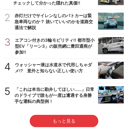
チェックして分かった隠れた真価!!
2
赤灯だけでサイレンなしのパトカーは緊
急車両なのか？ 抜いていいのかを道路交
通法で解説
3
エアコン付きの3輪モビリティ!! 都市型小
型EV「リーン3」の販売網に豊田通商が
参加!!
4
ウォッシャー液は水道水で代用しちゃダ
メ!? 意外と知らない正しい使い方
5
「これは本当に勘弁してほしい……」日常
のドライブで誰もが一度は遭遇する身勝
手な運転の典型例！
もっと見る