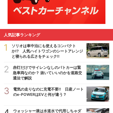
人気記事ランキング
1
ソリオは車中泊にも使えるコンパクト
か!? 人気ハイトワゴンのシートアレンジ
と寝られる広さをチェック!!
2
赤灯だけでサイレンなしのパトカーは緊
急車両なのか？ 抜いていいのかを道路交
通法で解説
3
電気の走りなのに充電不要!! 日産ノート
のe-POWERはEVと何が違う？
4
ウォッシャー液は水道水で代用しちゃダ