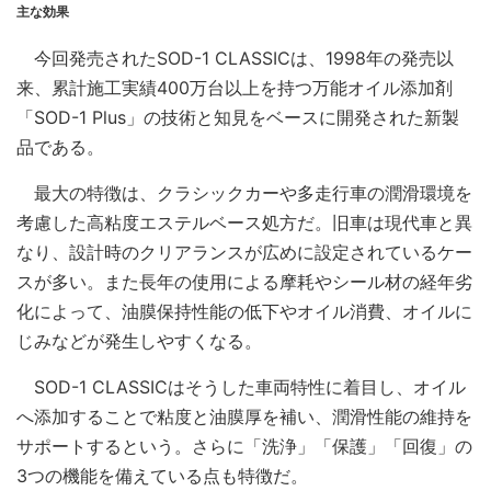
主な効果
今回発売されたSOD-1 CLASSICは、1998年の発売以
来、累計施工実績400万台以上を持つ万能オイル添加剤
「SOD-1 Plus」の技術と知見をベースに開発された新製
品である。
最大の特徴は、クラシックカーや多走行車の潤滑環境を
考慮した高粘度エステルベース処方だ。旧車は現代車と異
なり、設計時のクリアランスが広めに設定されているケー
スが多い。また長年の使用による摩耗やシール材の経年劣
化によって、油膜保持性能の低下やオイル消費、オイルに
じみなどが発生しやすくなる。
SOD-1 CLASSICはそうした車両特性に着目し、オイル
へ添加することで粘度と油膜厚を補い、潤滑性能の維持を
サポートするという。さらに「洗浄」「保護」「回復」の
3つの機能を備えている点も特徴だ。