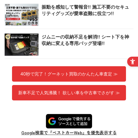
振動を感知して警報音!! 施工不要のセキュ
リティグッズが愛車盗難に役立つ!!
ジムニーの収納不足を解消!! シート下を神
収納に変える専用バッグ登場!!
40秒で完了！グーネット買取のかんたん車査定 ≫
新車不足で人気沸騰！ 欲しい車を中古車でさがす ≫
Google検索で『ベストカーWeb』を優先表示する