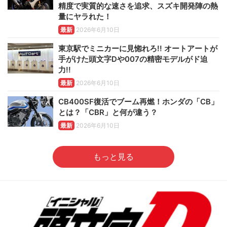
精度で実質的な速さを追求、スズキ開発陣の熱
量にヤラれた！
最新
2026年6月10日
東京駅でミニカーに見惚れろ!! オートアートが
手がけた頭文字Dや007の精密モデルがド迫
力!!
最新
2026年6月10日
CB400SF復活でブーム再燃！ホンダの「CB」
とは？「CBR」と何が違う？
最新
2026年6月10日
もっと見る