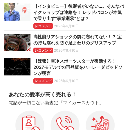
【インタビュー】後継者がいない…。そんなバ
イクショップは連絡を！ レッドバロンが本気
で乗り出す“事業継承”とは？
レコメンド
2026年6月10日
高性能リアショックの前に忘れてない！？ 宝
の持ち腐れを防ぐ足まわりのグリスアップ
レコメンド
2026年6月10日
【速報】空冷スポーツスターが復活する！
2027モデルでの再登板をハーレーダビッドソ
ンが明言
レコメンド
2026年6月10日
あなたの愛車が高く売れる！
電話が一切こない新査定「マイカースカウト」