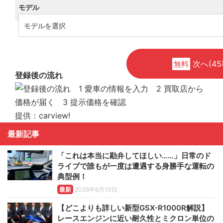
モデル
次へ(45
無料
登録後の流れ
提供：carview!
最新記事
「これは本当に勘弁してほしい……」日常のド
ライブで誰もが一度は遭遇する身勝手な運転の
典型例！
最新
2026年6月10日
【どこよりも詳しい新型GSX-R1000R解説】
レースエンジンに近い耐久性とミクロン単位の