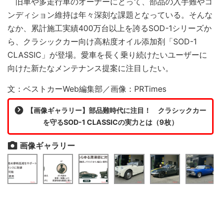
旧車や多走行車のオーナーにとって、部品の入手難やコ
ンディション維持は年々深刻な課題となっている。そんな
なか、累計施工実績400万台以上を誇るSOD-1シリーズか
ら、クラシックカー向け高粘度オイル添加剤「SOD-1
CLASSIC」が登場。愛車を長く乗り続けたいユーザーに
向けた新たなメンテナンス提案に注目したい。
文：ベストカーWeb編集部／画像：PRTimes
【画像ギャラリー】部品難時代に注目！ クラシックカー
を守るSOD-1 CLASSICの実力とは（9枚）
画像ギャラリー