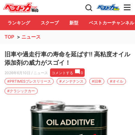
自動車情報誌「ベストカー」
Club
ランキング
スクープ
新型
ベストカーチャンネル
TOP
>
ニュース
旧車や過走行車の寿命を延ばす!! 高粘度オイル
添加剤の威力がスゴイ！
2026年6月10日
/ ニュース
コメントする
0
#PRTIMESプレスリリース
#メンテナンス
#旧車
#オイル
#クラシックカー