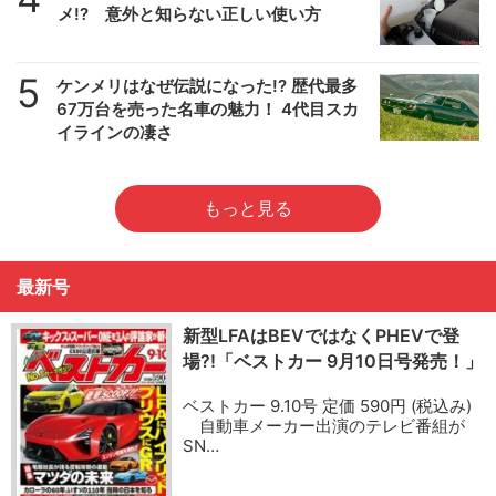
メ!? 意外と知らない正しい使い方
5
ケンメリはなぜ伝説になった!? 歴代最多
67万台を売った名車の魅力！ 4代目スカ
イラインの凄さ
もっと見る
最新号
新型LFAはBEVではなくPHEVで登
場?!「ベストカー 9月10日号発売！」
ベストカー 9.10号 定価 590円 (税込み)
自動車メーカー出演のテレビ番組が
SN…