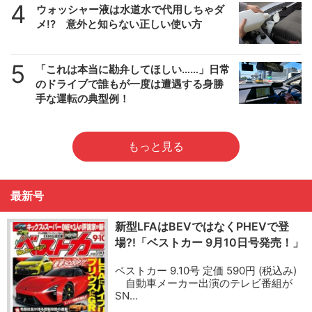
4
ウォッシャー液は水道水で代用しちゃダ
メ!? 意外と知らない正しい使い方
5
「これは本当に勘弁してほしい……」日常
のドライブで誰もが一度は遭遇する身勝
手な運転の典型例！
もっと見る
最新号
新型LFAはBEVではなくPHEVで登
場?!「ベストカー 9月10日号発売！」
ベストカー 9.10号 定価 590円 (税込み)
自動車メーカー出演のテレビ番組が
SN…