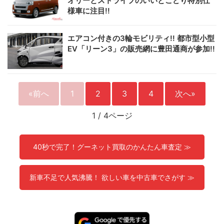
オリーとストライプのいいとこどり特別仕
様車に注目!!
エアコン付きの3輪モビリティ!! 都市型小型
EV「リーン3」の販売網に豊田通商が参加!!
«前へ
1
2
3
4
次へ»
1
/
4ページ
40秒で完了！グーネット買取のかんたん車査定 ≫
新車不足で人気沸騰！ 欲しい車を中古車でさがす ≫