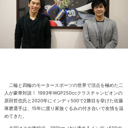
二輪と四輪のモータースポーツの世界で頂点を極めた二
人が豪華対談！ 1993年WGP250ccクラスチャンピオンの
原田哲也氏と2020年にインディ500で2勝目を挙げた佐藤
琢磨選手は、15年に渡り家族ぐるみの付き合いで友情を温
めてきた。
今回はその後編で、380km／hに達するインディ500の