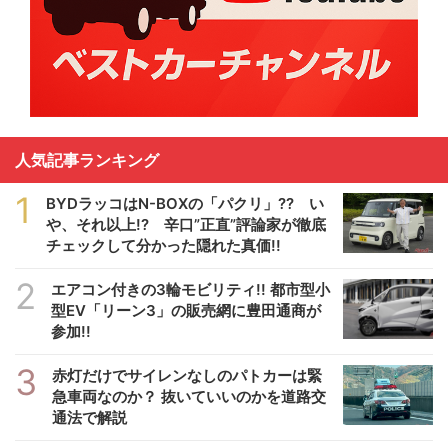
人気記事ランキング
1
BYDラッコはN-BOXの「パクリ」?? い
や、それ以上!? 辛口”正直”評論家が徹底
チェックして分かった隠れた真価!!
2
エアコン付きの3輪モビリティ!! 都市型小
型EV「リーン3」の販売網に豊田通商が
参加!!
3
赤灯だけでサイレンなしのパトカーは緊
急車両なのか？ 抜いていいのかを道路交
通法で解説