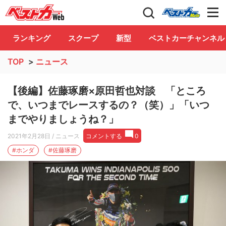
自動車情報誌「ベストカー」
Club
ランキング
スクープ
新型
ベストカーチャンネル
TOP
>
ニュース
【後編】佐藤琢磨×原田哲也対談 「ところ
で、いつまでレースするの？（笑）」「いつ
までやりましょうね？」
2021年2月28日
/ ニュース
コメントする
0
#ホンダ
#佐藤琢磨