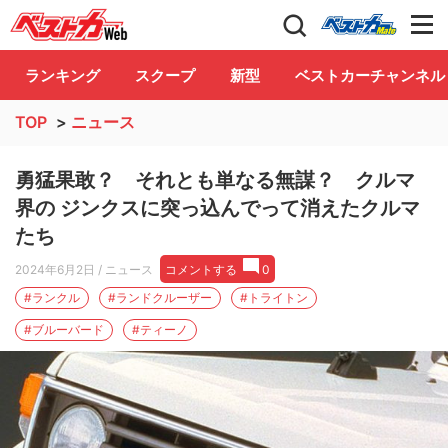
自動車情報誌「ベストカー」
Club
ランキング
スクープ
新型
ベストカーチャンネル
TOP
>
ニュース
勇猛果敢？ それとも単なる無謀？ クルマ
界の ジンクスに突っ込んでって消えたクルマ
たち
2024年6月2日
/ ニュース
コメントする
0
#ランクル
#ランドクルーザー
#トライトン
#ブルーバード
#ティーノ