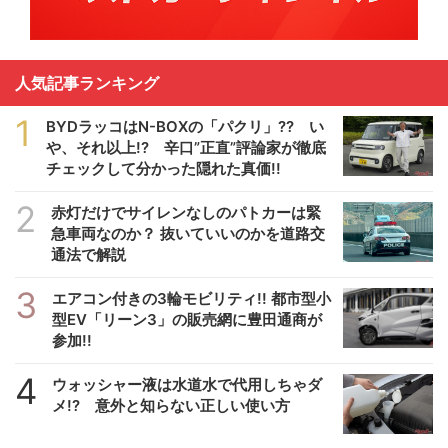
人気記事ランキング
1
BYDラッコはN-BOXの「パクリ」?? い
や、それ以上!? 辛口”正直”評論家が徹底
チェックして分かった隠れた真価!!
2
赤灯だけでサイレンなしのパトカーは緊
急車両なのか？ 抜いていいのかを道路交
通法で解説
3
エアコン付きの3輪モビリティ!! 都市型小
型EV「リーン3」の販売網に豊田通商が
参加!!
4
ウォッシャー液は水道水で代用しちゃダ
メ!? 意外と知らない正しい使い方