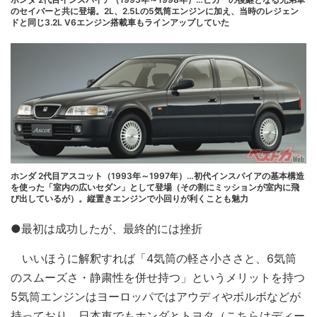
のセイバーと共に登場。2L、2.5Lの5気筒エンジンに加え、当時のレジェン
ドと同じ3.2L V6エンジン搭載車もラインアップしていた
ホンダ 2代目アスコット（1993年～1997年）…初代インスパイアの基本構造
を使った「室内の広いセダン」として登場（その割にミッションが室内に飛
び出しているが）。縦置きエンジンで小回りが利くことも魅力
●最初は成功したが、最終的には挫折
いいほうに解釈すれば「4気筒の軽さ小ささと、6気筒
のスムーズさ・静粛性を併せ持つ」というメリットを持つ
5気筒エンジンはヨーロッパではアウディやボルボなどが
持っており、日本車でもホンダとトヨタ（こちらはディー