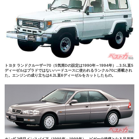
トヨタ ランドクルーザー70（5気筒Dの設定は1990年～1994年）…3.5L直5
ディーゼルはプラドではないハードユースに使われるランクル70に搭載され
た。エンジンの成り立ちは4.2L直6ディーゼルをカットしたもの。
ホンダ 2代目インスパイア（1995年～1998年）…ビガーの後継となる兄弟車