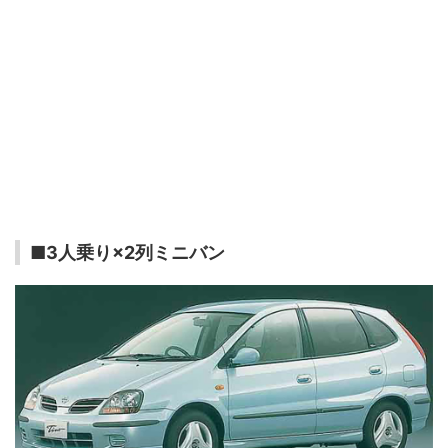
■3人乗り×2列ミニバン