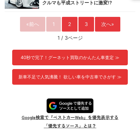
クルマも平成ストリートに激変!?
«前へ
1
2
3
次へ»
1
/
3ページ
40秒で完了！グーネット買取のかんたん車査定 ≫
新車不足で人気沸騰！ 欲しい車を中古車でさがす ≫
Google検索で『ベストカーWeb』を優先表示する
「優先するソース」とは？