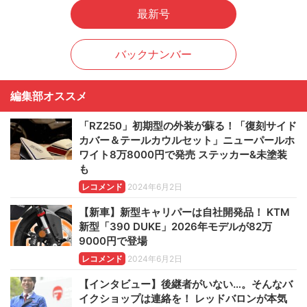
最新号
バックナンバー
編集部オススメ
「RZ250」初期型の外装が蘇る！「復刻サイド
カバー＆テールカウルセット」ニューパールホ
ワイト8万8000円で発売 ステッカー&未塗装
も
レコメンド
2024年6月2日
【新車】新型キャリパーは自社開発品！ KTM
新型「390 DUKE」2026年モデルが82万
9000円で登場
レコメンド
2024年6月2日
【インタビュー】後継者がいない…。そんなバ
イクショップは連絡を！ レッドバロンが本気