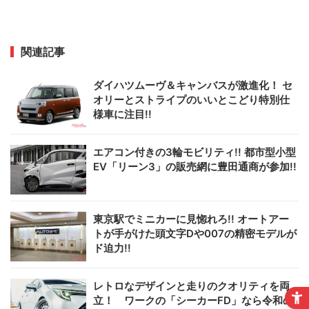
関連記事
ダイハツムーヴ＆キャンバスが激進化！ セ
オリーとストライプのいいとこどり特別仕
様車に注目!!
エアコン付きの3輪モビリティ!! 都市型小型
EV「リーン3」の販売網に豊田通商が参加!!
東京駅でミニカーに見惚れろ!! オートアー
トが手がけた頭文字Dや007の精密モデルが
ド迫力!!
レトロなデザインと走りのクオリティを両
立！ ワークの「シーカーFD」なら令和の