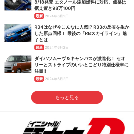
8/18発売 エタノール添加燃料に対応、価格は
据え置き98万100円
最新
2024年6月2日
R34はなぜ今こんなに人気!? R33の反省を生か
した原点回帰！ 最後の「RBスカイライン」魅
了とは
最新
2024年6月2日
ダイハツムーヴ＆キャンバスが激進化！ セオ
リーとストライプのいいとこどり特別仕様車に
注目!!
最新
2024年6月2日
もっと見る