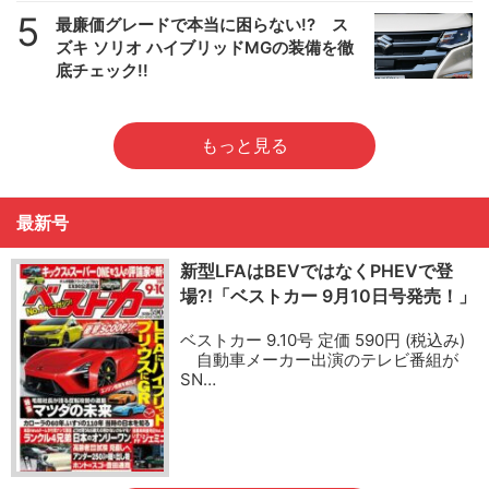
5
最廉価グレードで本当に困らない!? ス
ズキ ソリオ ハイブリッドMGの装備を徹
底チェック!!
もっと見る
最新号
新型LFAはBEVではなくPHEVで登
場?!「ベストカー 9月10日号発売！」
ベストカー 9.10号 定価 590円 (税込み)
自動車メーカー出演のテレビ番組が
SN…