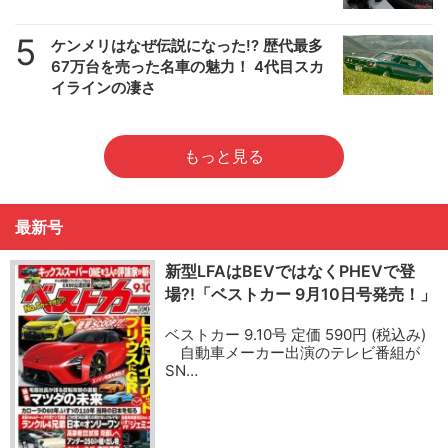
5
ケンメリはなぜ伝説になった!? 歴代最多
67万台を売った名車の魅力！ 4代目スカ
イラインの凄さ
もっと見る
最新号
新型LFAはBEVではなくPHEVで登
場?!「ベストカー 9月10日号発売！」
ベストカー 9.10号 定価 590円 (税込み)
自動車メーカー出演のテレビ番組が
SN…