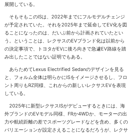
展開している。
そもそもこのISは、2022年までにフルモデルチェンジ
が予定されていた。それを2025年まで延命してEV化を図
ることになったのは、だいぶ前から計画されていたとい
う。ということは、レクサスのEVブランド化は以前から
の決定事項で、トヨタがEVに後ろ向きで急遽EV路線を踏
み出したことではない証明でもある。
あらためてLexus Electrified Sedanのデザインを見る
と、フォルム全体は明らかにISをイメージさせるし、フロ
ント周りもRZ同様、これからの新しいレクサスEVを表現
している。
2025年に新型レクサスISがデビューするときには、海
外ブランドのEVモデル同様、FRか4WDか、モーターの出
力や航続距離の差でスポーツグレードなどを含め、多くの
バリエーションが設定さえることになるだろうが、レクサ