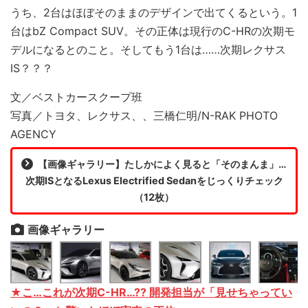
うち、2台はほぼそのままのデザインで出てくるという。1
台はbZ Compact SUV。その正体は現行のC-HRの次期モ
デルになるとのこと。そしてもう1台は……次期レクサス
IS？？？
文／ベストカースクープ班
写真／トヨタ、レクサス、、三橋仁明/N-RAK PHOTO
AGENCY
【画像ギャラリー】たしかによく見ると「そのまんま」…
次期ISとなるLexus Electrified Sedanをじっくりチェック
（12枚）
画像ギャラリー
★こ…これが次期C-HR…?? 開発担当が「見せちゃってい