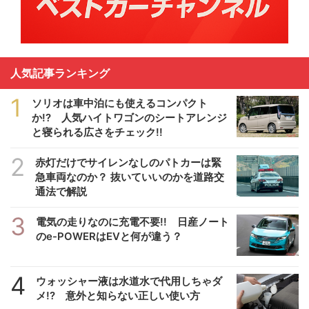
人気記事ランキング
1
ソリオは車中泊にも使えるコンパクト
か!? 人気ハイトワゴンのシートアレンジ
と寝られる広さをチェック!!
2
赤灯だけでサイレンなしのパトカーは緊
急車両なのか？ 抜いていいのかを道路交
通法で解説
3
電気の走りなのに充電不要!! 日産ノート
のe-POWERはEVと何が違う？
4
ウォッシャー液は水道水で代用しちゃダ
メ!? 意外と知らない正しい使い方