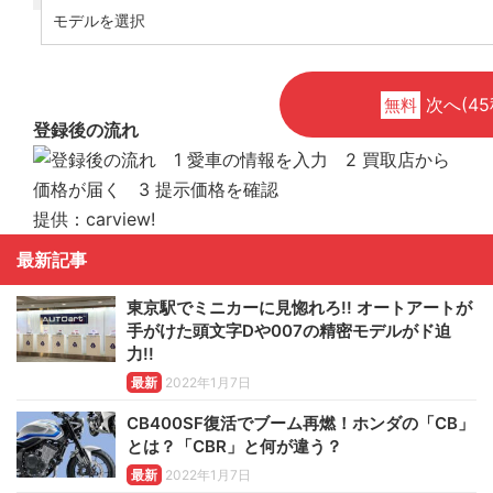
次へ(45
無料
登録後の流れ
提供：carview!
最新記事
東京駅でミニカーに見惚れろ!! オートアートが
手がけた頭文字Dや007の精密モデルがド迫
力!!
最新
2022年1月7日
CB400SF復活でブーム再燃！ホンダの「CB」
とは？「CBR」と何が違う？
最新
2022年1月7日