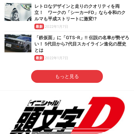
レトロなデザインと走りのクオリティを両
立！ ワークの「シーカーFD」なら令和のク
ルマも平成ストリートに激変!?
最新
2022年1月7日
「鉄仮面」に「GTS-R」!! 伝説の名車が勢ぞろ
い！ 5代目から7代目スカイライン進化の歴史
とは
最新
2022年1月7日
もっと見る