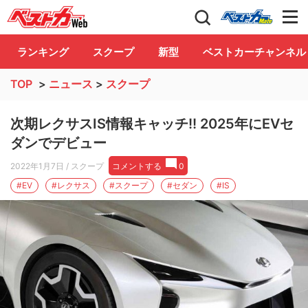
自動車情報誌「ベストカー」
Club
ランキング
スクープ
新型
ベストカーチャンネル
TOP
>
ニュース
>
スクープ
次期レクサスIS情報キャッチ!! 2025年にEVセ
ダンでデビュー
2022年1月7日
/ スクープ
コメントする
0
#EV
#レクサス
#スクープ
#セダン
#IS