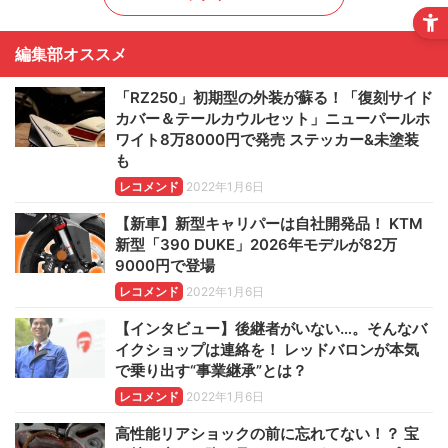
編集部オススメ
「RZ250」初期型の外装が蘇る！「復刻サイド
カバー＆テールカウルセット」ニューパールホ
ワイト8万8000円で発売 ステッカー&未塗装
も
レコメンド
2022年1月6日
【新車】新型キャリパーは自社開発品！ KTM
新型「390 DUKE」2026年モデルが82万
9000円で登場
レコメンド
2022年1月6日
【インタビュー】後継者がいない…。そんなバ
イクショップは連絡を！ レッドバロンが本気
で乗り出す“事業継承”とは？
レコメンド
2022年1月6日
高性能リアショックの前に忘れてない！？ 宝