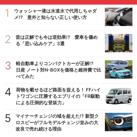
1
ウォッシャー液は水道水で代用しちゃダ
メ!? 意外と知らない正しい使い方
2
昔は正解でも今は逆効果!? 愛車を傷め
る「思い込みケア」3選
3
軽自動車よりコンパクトカーが正解!?
日産 ノート対N-BOXを価格と維持費で比
べてみた
4
荷物を載せるほど路面を捉える！ FFハイ
トワゴンに圧勝するエブリイの「FR駆動
による圧倒的な登坂力」
5
マイナーチェンジの域を超えた!? 新型ク
ロスビーがフルモデルチェンジ並みの大
改良で売れ続ける理由