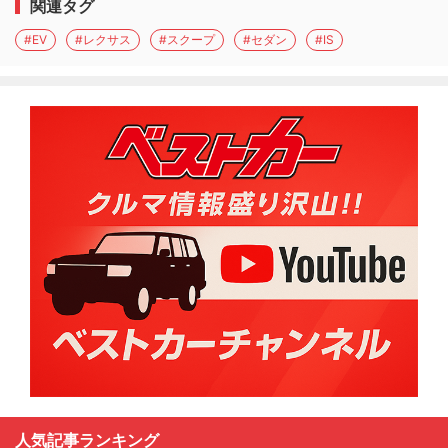
関連タグ
#EV
#レクサス
#スクープ
#セダン
#IS
人気記事ランキング