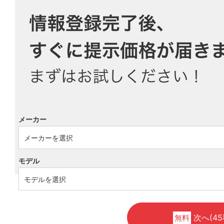
メーカー
モデル
次へ(45
無料