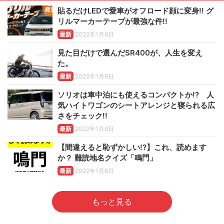
貼るだけLEDで愛車がオフロード顔に変身!! グ
リルマーカーテープが最強な件!!
最新
2022年1月6日
見た目だけで選んだSR400が、人生を変え
た。
最新
2022年1月6日
ソリオは車中泊にも使えるコンパクトか!? 人
気ハイトワゴンのシートアレンジと寝られる広
さをチェック!!
最新
2022年1月6日
【間違えると恥ずかしい!?】これ、読めます
か？ 難読地名クイズ「鳴門」
最新
2022年1月6日
もっと見る