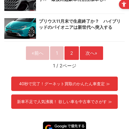
プリウス11月末で生産終了か？ ハイブリ
ッドのパイオニアは新世代へ突入する
«前へ
1
2
次へ»
1
/
2ページ
40秒で完了！グーネット買取のかんたん車査定 ≫
新車不足で人気沸騰！ 欲しい車を中古車でさがす ≫