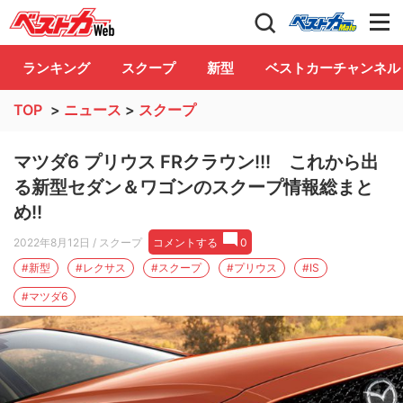
自動車情報誌「ベストカー」
Club
ランキング
スクープ
新型
ベストカーチャンネル
TOP
>
ニュース
>
スクープ
マツダ6 プリウス FRクラウン!!! これから出
る新型セダン＆ワゴンのスクープ情報総まと
め!!
2022年8月12日
/ スクープ
コメントする
0
#新型
#レクサス
#スクープ
#プリウス
#IS
#マツダ6