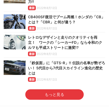
力!!
最新
2022年8月12日
CB400SF復活でブーム再燃！ホンダの「CB」
とは？「CBR」と何が違う？
最新
2022年8月12日
レトロなデザインと走りのクオリティを両
立！ ワークの「シーカーFD」なら令和のク
ルマも平成ストリートに激変!?
最新
2022年8月12日
「鉄仮面」に「GTS-R」!! 伝説の名車が勢ぞろ
い！ 5代目から7代目スカイライン進化の歴史
とは
最新
2022年8月12日
もっと見る