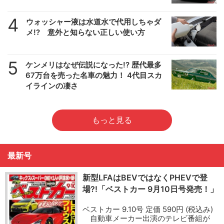
4
ウォッシャー液は水道水で代用しちゃダ
メ!? 意外と知らない正しい使い方
5
ケンメリはなぜ伝説になった!? 歴代最多
67万台を売った名車の魅力！ 4代目スカ
イラインの凄さ
もっと見る
最新号
新型LFAはBEVではなくPHEVで登
場?!「ベストカー 9月10日号発売！」
ベストカー 9.10号 定価 590円 (税込み)
自動車メーカー出演のテレビ番組が