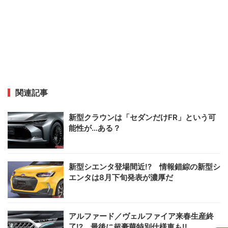
関連記事
新型クラウンは「セダンだけFR」という可
能性が…ある？
新型シエンタ登場間近!? 情報錯綜の新型シ
エンタは8月下旬発表が濃厚だ
アルファード／ヴェルファイア来春生産終
了!? 最後に超豪華特別仕様車も!!