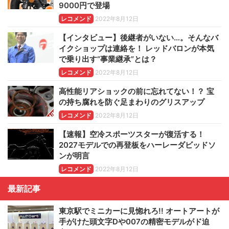
9000円で登場
レコメンド
2022年8月12日
【インタビュー】後継者がいない…。そんなバ
イクショップは連絡を！ レッドバロンが本気
で乗り出す“事業継承”とは？
レコメンド
2022年8月12日
高性能リアショックの前に忘れてない！？ 宝
の持ち腐れを防ぐ足まわりのグリスアップ
レコメンド
2022年8月12日
【速報】空冷スポーツスターが復活する！
2027モデルでの再登板をハーレーダビッドソ
ンが明言
レコメンド
2022年8月12日
最新記事
東京駅でミニカーに見惚れろ!! オートアートが
手がけた頭文字Dや007の精密モデルがド迫