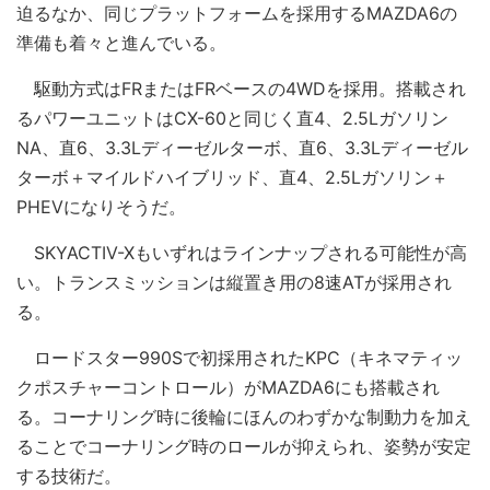
迫るなか、同じプラットフォームを採用するMAZDA6の
準備も着々と進んでいる。
駆動方式はFRまたはFRベースの4WDを採用。搭載され
るパワーユニットはCX-60と同じく直4、2.5Lガソリン
NA、直6、3.3Lディーゼルターボ、直6、3.3Lディーゼル
ターボ＋マイルドハイブリッド、直4、2.5Lガソリン＋
PHEVになりそうだ。
SKYACTIV-Xもいずれはラインナップされる可能性が高
い。トランスミッションは縦置き用の8速ATが採用され
る。
ロードスター990Sで初採用されたKPC（キネマティッ
クポスチャーコントロール）がMAZDA6にも搭載され
る。コーナリング時に後輪にほんのわずかな制動力を加え
ることでコーナリング時のロールが抑えられ、姿勢が安定
する技術だ。