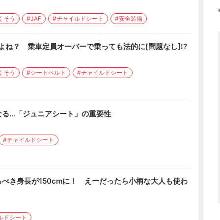
くそう
#JAF
#チャイルドシート
#安全装備
だよね？ 乗車定員オーバーで乗っても法的に[問題なし]!?
くそう
#シートベルト
#チャイルドシート
なる…「ジュニアシート」の重要性
#チャイルドシート
べき身長が150cmに！ えーだったら小柄な大人も使わ
ルドシート