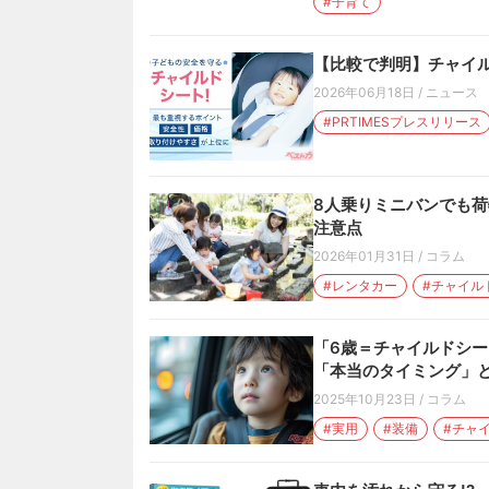
#子育て
【比較で判明】チャイ
2026年06月18日
/
ニュース
#PRTIMESプレスリリース
8人乗りミニバンでも
注意点
2026年01月31日
/
コラム
#レンタカー
#チャイル
「6歳＝チャイルドシート
「本当のタイミング」
2025年10月23日
/
コラム
#実用
#装備
#チャ