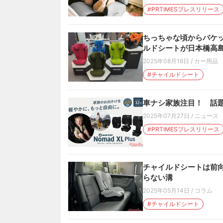
#PRTIMESプレスリリース
ちっちゃな頃からバケッ
ルドシートが日本橋高
2025年08月16日
/
カー用品
#チャイルドシート
車ナシ家族注目！ 話
2025年07月27日
/
ニュース
#PRTIMESプレスリリース
チャイルドシートは前
らない溝
2025年05月14日
/
コラム
#チャイルドシート