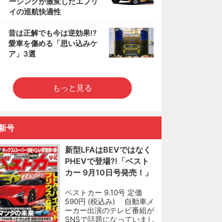
ージングが激変したエブリ
イの巡航快適性
5
昔は正解でも今は逆効果!?
愛車を傷める「思い込みケ
ア」3選
もっと見る
新号
新型LFAはBEVではなく
PHEVで登場?!「ベスト
カー 9月10日号発売！」
ベストカー 9.10号 定価
590円 (税込み) 自動車メ
ーカー出演のテレビ番組が
SNSで話題になっていまし