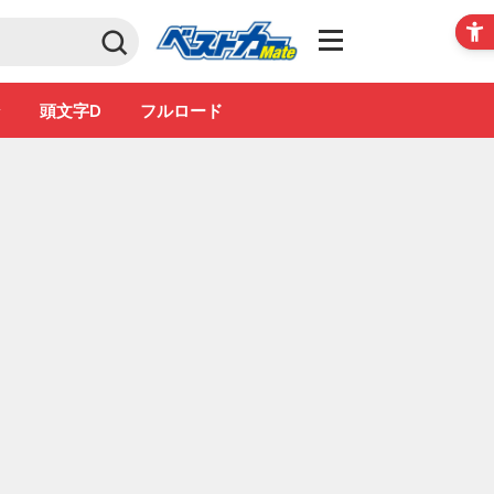
Club
ン
頭文字D
フルロード