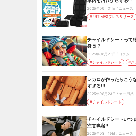
車内を汚れから守る!?
2025年09月01日
/
ニュース
#PRTIMESプレスリリース
チャイルドシートって
身長!?
2025年08月27日
/
コラム
#チャイルドシート
#ジ
レカロが作ったらこうな
すぎる!!!
2025年08月23日
/
カー用品
#チャイルドシート
チャイルドシートいつま
注意喚起!!
2025年08月19日
/
ニュース