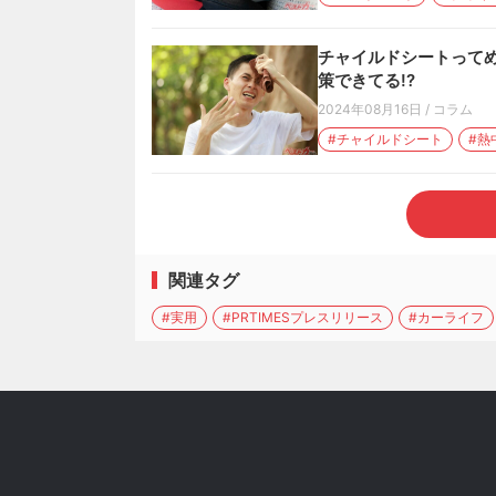
チャイルドシートってめ
策できてる!?
2024年08月16日
/
コラム
#チャイルドシート
#熱
関連タグ
#実用
#PRTIMESプレスリリース
#カーライフ