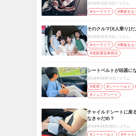
2024年12月12日
/
コラム
#カーライフ
#事故をな
そのクルマ[8人乗り]
2024年10月15日
/
コラム
#カーライフ
#事故をな
#道路運送車両法
シートベルトが凶器に
2024年09月13日
/
コラム
#実用
#シートベルト
#ジュニアシート
チャイルドシートに座る
なきゃだめ？
2024年08月29日
/
コラム
#シートベルト
#チャイ