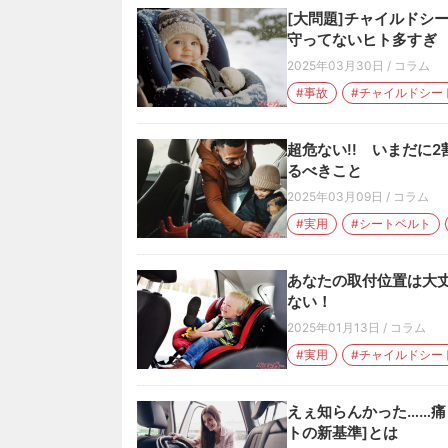
[大問題]チャイルドシ
守ってないヒト多すぎ
2025年03月30日
/
コラム
#事故
#チャイルドシー
超危ない!! いまだに2
るべきこと
2025年03月09日
/
コラム
#実用
#シートベルト
あなたの取付位置は大
ない！
2025年01月13日
/
コラム
#実用
#チャイルドシー
えぇ知らんかった……痛
トの新基準]とは