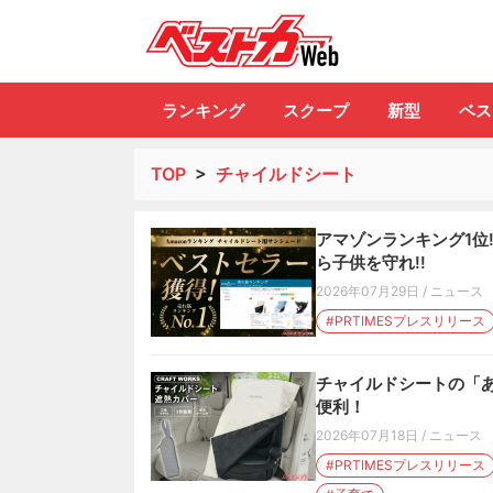
自動車情報誌「ベ
ランキング
スクープ
新型
ベス
TOP
>
チャイルドシート
アマゾンランキング1位
ら子供を守れ!!
2026年07月29日
/
ニュース
#PRTIMESプレスリリース
チャイルドシートの「あ
便利！
2026年07月18日
/
ニュース
#PRTIMESプレスリリース