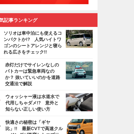
気記事ランキング
ソリオは車中泊にも使えるコ
ンパクトか!? 人気ハイトワ
ゴンのシートアレンジと寝ら
れる広さをチェック!!
2
赤灯だけでサイレンなしの
パトカーは緊急車両なの
か？ 抜いていいのかを道路
交通法で解説
3
ウォッシャー液は水道水で
代用しちゃダメ!? 意外と
知らない正しい使い方
4
快適さの秘密は「ギヤ
比」!! 最新CVTで高速クル