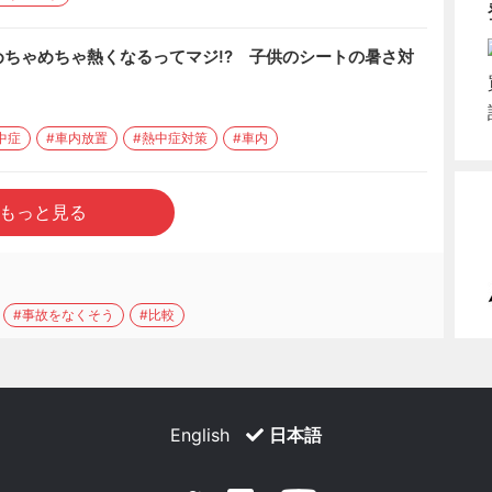
ちゃめちゃ熱くなるってマジ!? 子供のシートの暑さ対
中症
#車内放置
#熱中症対策
#車内
もっと見る
#事故をなくそう
#比較
English
日本語