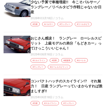
少ない予算で車種増産!! 今こそパルサー／
ラングレー／リベルタビラ作戦じゃないか日
産
2026年03月18日
/
コラム
#日産
#パルサー
#ラングレー
#リベルタビラ
おじさん感涙！ ラングレー ローレルスピ
リット 上級モデルの弟分「もどきカー」っ
てけっこういいじゃん！
2025年08月16日
/
コラム
#スカイライン
#旧車
#絶版車
#ローレル
#ラングレー
#ローレルスピリット
コンパクトハッチのスカイライン!? それ魅
力！ 日産 ラングレーっていまからすれば羨
ましすぎ!!
2025年06月18日
/
コラム
#日産
#スカイライン
#ラングレー