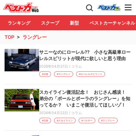
自動車情報誌「ベストカー」
Club
ランキング
スクープ
新型
ベストカーチャンネル
TOP
>
ラングレー
サニーなのにローレル?? 小さな高級車ロー
レルスピリットが現代に欲しいと思う理由
2026年04月27日
/
コラム
#日産
#ラングレー
#ローレルスピリット
スカイライン復活記念！ おじさん感涙！
弟分の「ポールとポーラのラングレー」を知
ってるか？ いまこそ復活してほしいゾ！
2026年04月22日
/
コラム
#日産
#スカイライン
#パルサー
#ラングレー