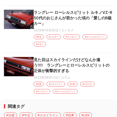
ラングレー ローレルスピリット ルキノVZ-R
50代のおじさんが若かった頃の「愛しのB級
カー」
2023年10月20日
/
エンタメ
#中古
#パルサー
#ラングレー
#ローレルスピリット
#ルキノ
見た目はスカイラインだけどなんか違
う!!!! ラングレーとローレルスピリットの
正体が衝撃的すぎる
2023年08月17日
/
コラム
#日産
#スカイライン
#LBX
#プログレ
#ラングレー
#ローレルスピリット
関連タグ
#日産
#中古
#スカイライン
#旧車
#LBX