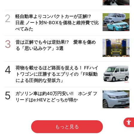
2
軽自動車よりコンパクトカーが正解!?
日産 ノート対N-BOXを価格と維持費で比
べてみた
3
昔は正解でも今は逆効果!? 愛車を傷め
る「思い込みケア」3選
4
荷物を載せるほど路面を捉える！ FFハイ
トワゴンに圧勝するエブリイの「FR駆動
による圧倒的な登坂力」
5
ガソリン車は約40万円安い!! ホンダ フ
リードはe:HEVとどっちが得か
もっと見る