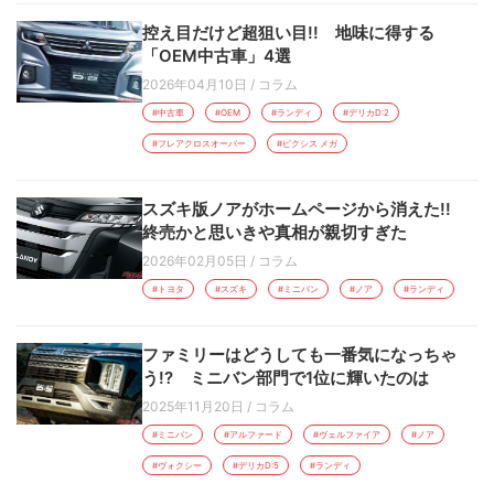
控え目だけど超狙い目!! 地味に得する
「OEM中古車」4選
2026年04月10日
/
コラム
#中古車
#OEM
#ランディ
#デリカD:2
#フレアクロスオーバー
#ピクシス メガ
スズキ版ノアがホームページから消えた!!
終売かと思いきや真相が親切すぎた
2026年02月05日
/
コラム
#トヨタ
#スズキ
#ミニバン
#ノア
#ランディ
ファミリーはどうしても一番気になっちゃ
う!? ミニバン部門で1位に輝いたのは
2025年11月20日
/
コラム
#ミニバン
#アルファード
#ヴェルファイア
#ノア
#ヴォクシー
#デリカD:5
#ランディ