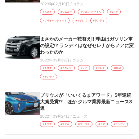
2023年02月10日
/
コラム
#スズキ
#ジムニー
#ワゴンRスマイル
#5ドア
#ソリオバンディット
#キザシ
#ランディ
まさかのメーカー鞍替え!! 理由はガソリン車
の設定!? ランディはなぜセレナからノアに変
わったのか
2022年09月29日
/
コラム
#スズキ
#ミニバン
#ノア
#セレナ
#OEM
#ランディ
プリウスが「いいくるまアワード」5年連続
大賞受賞!? ほか クルマ業界最新ニュース3
選
2022年09月24日
/
ニュース
#トヨタ
#スズキ
#プリウス
#ノア
#ランディ