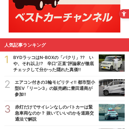
人気記事ランキング
1
BYDラッコはN-BOXの「パクリ」?? い
や、それ以上!? 辛口”正直”評論家が徹底
チェックして分かった隠れた真価!!
2
エアコン付きの3輪モビリティ!! 都市型小
型EV「リーン3」の販売網に豊田通商が
参加!!
3
赤灯だけでサイレンなしのパトカーは緊
急車両なのか？ 抜いていいのかを道路交
通法で解説