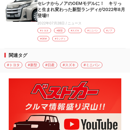
セレナからノアのOEMモデルに！ キリっ
と生まれ変わった新型ランディが2022年8月
登場!!
2022年07月28日
/
ニュース
#トヨタ
#新型
#スズキ
#ミニバン
#ノア
#OEM
#ランディ
関連タグ
#トヨタ
#新型
#日産
#スズキ
#ミニバン