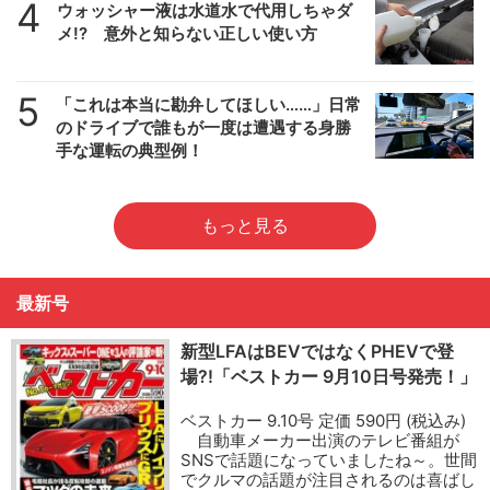
4
ウォッシャー液は水道水で代用しちゃダ
メ!? 意外と知らない正しい使い方
5
「これは本当に勘弁してほしい……」日常
のドライブで誰もが一度は遭遇する身勝
手な運転の典型例！
もっと見る
最新号
新型LFAはBEVではなくPHEVで登
場?!「ベストカー 9月10日号発売！」
ベストカー 9.10号 定価 590円 (税込み)
自動車メーカー出演のテレビ番組が
SNSで話題になっていましたね～。世間
でクルマの話題が注目されるのは喜ばし