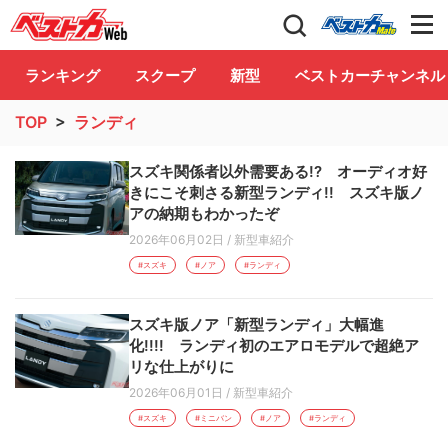
自動車情報誌「ベストカー」
Club
ランキング
スクープ
新型
ベストカーチャンネル
TOP
>
ランディ
スズキ関係者以外需要ある!? オーディオ好
きにこそ刺さる新型ランディ!! スズキ版ノ
アの納期もわかったぞ
2026年06月02日
/
新型車紹介
#スズキ
#ノア
#ランディ
スズキ版ノア「新型ランディ」大幅進
化!!!! ランディ初のエアロモデルで超絶ア
リな仕上がりに
2026年06月01日
/
新型車紹介
#スズキ
#ミニバン
#ノア
#ランディ