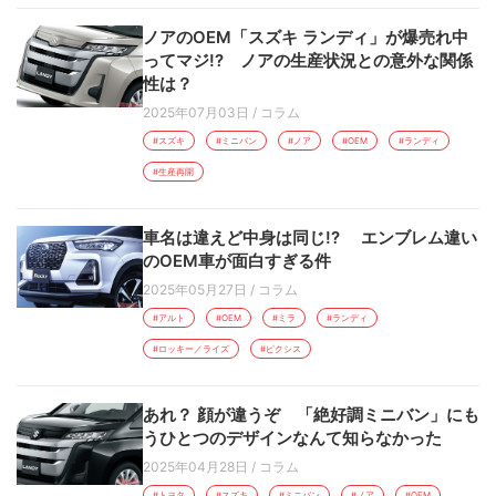
ノアのOEM「スズキ ランディ」が爆売れ中
ってマジ!? ノアの生産状況との意外な関係
性は？
2025年07月03日
/
コラム
#スズキ
#ミニバン
#ノア
#OEM
#ランディ
#生産再開
車名は違えど中身は同じ!? エンブレム違い
のOEM車が面白すぎる件
2025年05月27日
/
コラム
#アルト
#OEM
#ミラ
#ランディ
#ロッキー／ライズ
#ピクシス
あれ？ 顔が違うぞ 「絶好調ミニバン」にも
うひとつのデザインなんて知らなかった
2025年04月28日
/
コラム
#トヨタ
#スズキ
#ミニバン
#ノア
#OEM