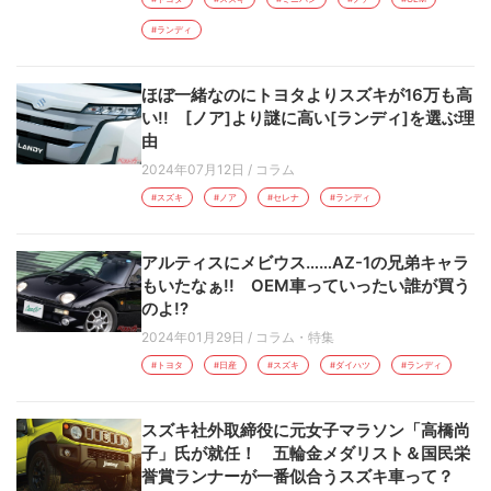
#ランディ
ほぼ一緒なのにトヨタよりスズキが16万も高
い!! [ノア]より謎に高い[ランディ]を選ぶ理
由
2024年07月12日
/
コラム
#スズキ
#ノア
#セレナ
#ランディ
アルティスにメビウス……AZ-1の兄弟キャラ
もいたなぁ!! OEM車っていったい誰が買う
のよ!?
2024年01月29日
/
コラム・特集
#トヨタ
#日産
#スズキ
#ダイハツ
#ランディ
スズキ社外取締役に元女子マラソン「高橋尚
子」氏が就任！ 五輪金メダリスト＆国民栄
誉賞ランナーが一番似合うスズキ車って？