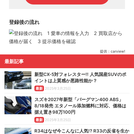
登録後の流れ
提供：carview!
最新記事
新型CX-5対フォレスター!! 人気国産SUVのポ
イントは上質感か悪路性能か？
最新
2025年3月25日
スズキ2027年新型「バーグマン400 ABS」
8/18発売 エタノール添加燃料に対応、価格は
据え置き98万100円
最新
2025年3月25日
R34はなぜ今こんなに人気!? R33の反省を生か