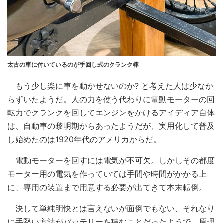
太古の車に付いているのが手回し式のクランク棒
もう少し楽に車を動かせないのか? と考えた人は少なか
らずいたようだ。人の力を使う代わりに電動モーターの回
転力でクランクを回してエンジンをかけるアイディア自体
は、自動車の黎明期からあったようだが、実用化して普及
し始めたのは1920年代のアメリカからだ。
電動モーターを回すには電気が不可欠。しかしその都度
モーター用の電気を作っていては手間や時間がかかる上
に、専用の装置まで用意する必要が出てきて本末転倒。
決して単純明快とは言えないが面倒でもない、それなり
に手堅い方法がバッテリーを積むことだったようで、原理