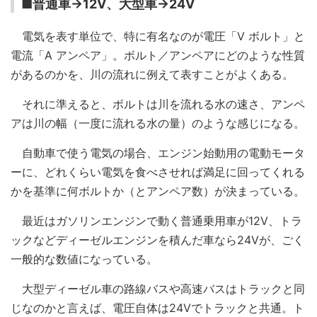
■普通車→12V、大型車→24V
電気を表す単位で、特に有名なのが電圧「V ボルト」と
電流「A アンペア」。ボルト／アンペアにどのような性質
があるのかを、川の流れに例えて表すことがよくある。
それに準えると、ボルトは川を流れる水の速さ、アンペ
アは川の幅（一度に流れる水の量）のような感じになる。
自動車で使う電気の場合、エンジン始動用の電動モータ
ーに、どれくらい電気を食べさせれば満足に回ってくれる
かを基準に何ボルトか（とアンペア数）が決まっている。
最近はガソリンエンジンで動く普通乗用車が12V、トラ
ックなどディーゼルエンジンを積んだ車なら24Vが、ごく
一般的な数値になっている。
大型ディーゼル車の路線バスや高速バスはトラックと同
じなのかと言えば、電圧自体は24Vでトラックと共通。ト