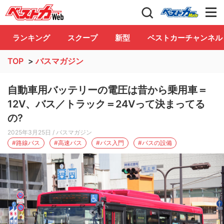
自動車情報誌「ベストカー」
Club
ランキング
スクープ
新型
ベストカーチャンネル
TOP
>
バスマガジン
自動車用バッテリーの電圧は昔から乗用車＝
12V、バス／トラック＝24Vって決まってる
の?
2025年3月25日
/ バスマガジン
#路線バス
#高速バス
#バス入門
#バスの設備