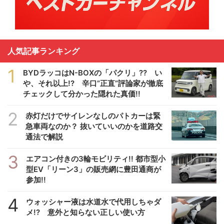
人気記事ランキング
1
BYDラッコはN-BOXの「パクリ」?? い
や、それ以上!? 辛口”正直”評論家が徹底
チェックして分かった隠れた真価!!
2
赤灯だけでサイレンなしのパトカーは緊
急車両なのか？ 抜いていいのかを道路交
通法で解説
3
エアコン付きの3輪モビリティ!! 都市型小
型EV「リーン3」の販売網に豊田通商が
参加!!
4
ウォッシャー液は水道水で代用しちゃダ
メ!? 意外と知らない正しい使い方