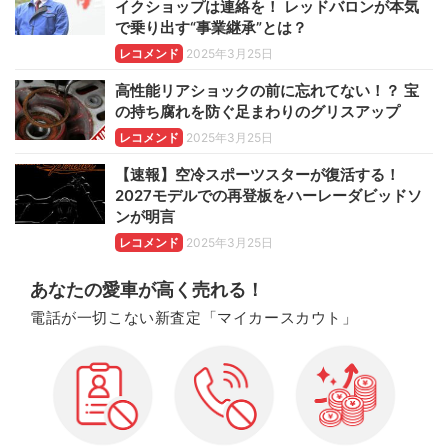
イクショップは連絡を！ レッドバロンが本気
で乗り出す“事業継承”とは？
レコメンド
2025年3月25日
高性能リアショックの前に忘れてない！？ 宝
の持ち腐れを防ぐ足まわりのグリスアップ
レコメンド
2025年3月25日
【速報】空冷スポーツスターが復活する！
2027モデルでの再登板をハーレーダビッドソ
ンが明言
レコメンド
2025年3月25日
あなたの愛車が高く売れる！
電話が一切こない新査定「マイカースカウト」