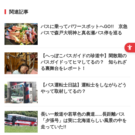
関連記事
バスに乗ってパワースポットへGO!! 京急
バスで森戸大明神と真名瀬バス停を巡る
【へっぽこバスガイドの珍道中】閑散期の
バスガイドってヒマしてるの？ 知られざ
る裏舞台をレポート！
【バス運転士日誌】運転士をしながらどう
やって取材してるの？
長い一般道や若草色の農道……長距離バス
「夕張号」は実に北海道らしい風景の中を
走っていた!!