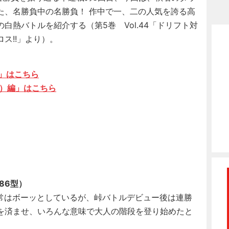
た、名勝負中の名勝負！ 作中で一、二の人気を誇る高
白熱バトルを紹介する（第5巻 Vol.44「ドリフト対
ロス!!」より）。
」はこちら
6）編」はこち
ら
86型）
常はボーッとしているが、峠バトルデビュー後は連勝
を済ませ、いろんな意味で大人の階段を登り始めたと