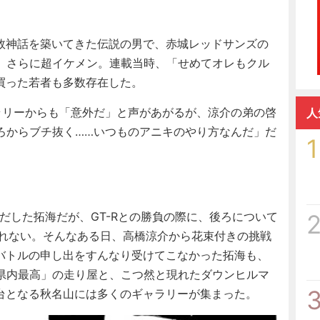
敗神話を築いてきた伝説の男で、赤城レッドサンズの
、さらに超イケメン。連載当時、「せめてオレもクル
買った若者も多数存在した。
ラリーからも「意外だ」と声があがるが、涼介の弟の啓
人
ろからブチ抜く……いつものアニキのやり方なんだ」だ
1
だした拓海だが、GT-Rとの勝負の際に、後ろについて
離れない。そんなある日、高橋涼介から花束付きの挑戦
バトルの申し出をすんなり受けてこなかった拓海も、
県内最高」の走り屋と、こつ然と現れたダウンヒルマ
台となる秋名山には多くのギャラリーが集まった。