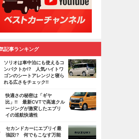
気記事ランキング
ソリオは車中泊にも使えるコ
ンパクトか!? 人気ハイトワ
ゴンのシートアレンジと寝ら
れる広さをチェック!!
2
快適さの秘密は「ギヤ
比」!! 最新CVTで高速クル
ージングが激変したエブリ
イの巡航快適性
3
セカンドカーにエブリイ最
強説!? 何でもこなす万能