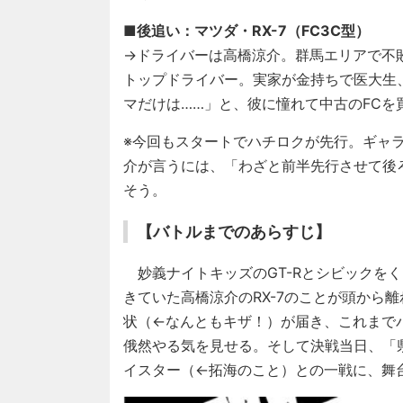
■後追い：マツダ・RX-7（FC3C型）
→ドライバーは高橋涼介。群馬エリアで不
トップドライバー。実家が金持ちで医大生
マだけは……」と、彼に憧れて中古のFCを
※今回もスタートでハチロクが先行。ギャ
介が言うには、「わざと前半先行させて後
そう。
【バトルまでのあらすじ】
妙義ナイトキッズのGT-Rとシビックをく
きていた高橋涼介のRX-7のことが頭から
状（←なんともキザ！）が届き、これまで
俄然やる気を見せる。そして決戦当日、「
イスター（←拓海のこと）との一戦に、舞