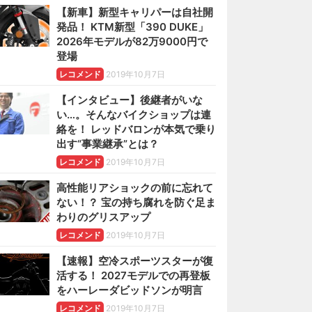
【新車】新型キャリパーは自社開
発品！ KTM新型「390 DUKE」
2026年モデルが82万9000円で
登場
レコメンド
2019年10月7日
【インタビュー】後継者がいな
い…。そんなバイクショップは連
絡を！ レッドバロンが本気で乗り
出す“事業継承”とは？
レコメンド
2019年10月7日
高性能リアショックの前に忘れて
ない！？ 宝の持ち腐れを防ぐ足ま
わりのグリスアップ
レコメンド
2019年10月7日
【速報】空冷スポーツスターが復
活する！ 2027モデルでの再登板
をハーレーダビッドソンが明言
レコメンド
2019年10月7日