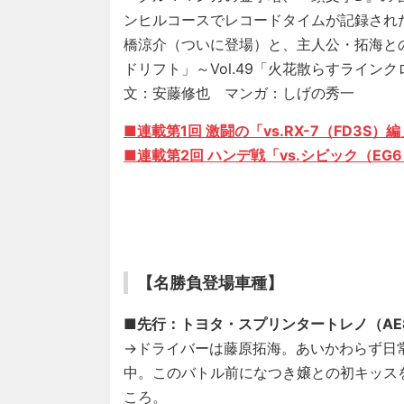
ンヒルコースでレコードタイムが記録され
橋涼介（ついに登場）と、主人公・拓海との
ドリフト」～Vol.49「火花散らすラインク
文：安藤修也 マンガ：しげの秀一
■連載第1回 激闘の「vs.RX-7（FD3S）編
■連載第2回 ハンデ戦「vs.シビック（EG
【名勝負登場車種】
■先行：トヨタ・スプリンタートレノ（AE
→ドライバーは藤原拓海。あいかわらず日
中。このバトル前になつき嬢との初キッス
ころ。