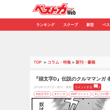
自動車情報誌「ベ
ランキング
スクープ
新型
ベス
TOP
>
コラム・特集
>
新刊・書籍
『頭文字D』伝説のクルママンガ 名勝負
2019年10月7日
/ 新刊・書籍
コメントする
1
#頭文字D
#マンガ
#MFゴースト
#しげの秀