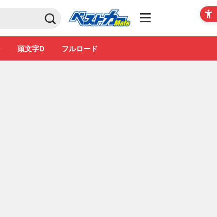
Club
ン
頭文字D
フルロード