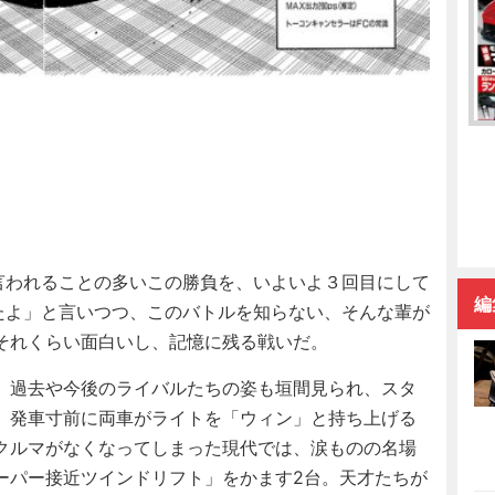
言われることの多いこの勝負を、いよいよ３回目にして
編
たよ」と言いつつ、このバトルを知らない、そんな輩が
それくらい面白いし、記憶に残る戦いだ。
、過去や今後のライバルたちの姿も垣間見られ、スタ
。発車寸前に両車がライトを「ウィン」と持ち上げる
クルマがなくなってしまった現代では、涙ものの名場
ーパー接近ツインドリフト」をかます2台。天才たちが