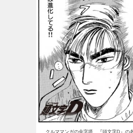
クルママンガの金字塔、『頭文字D』の名