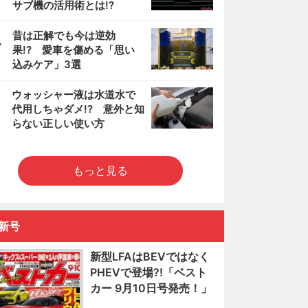
サブ機の活用術とは!?
4
昔は正解でも今は逆効
果!? 愛車を傷める「思い
込みケア」3選
5
ウォッシャー液は水道水で
代用しちゃダメ!? 意外と知
らない正しい使い方
もっと見る
新号
新型LFAはBEVではなく
PHEVで登場?!「ベスト
カー 9月10日号発売！」