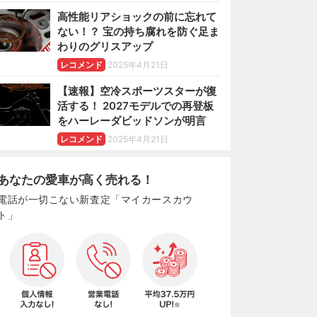
高性能リアショックの前に忘れて
ない！？ 宝の持ち腐れを防ぐ足ま
わりのグリスアップ
レコメンド
2025年4月21日
【速報】空冷スポーツスターが復
活する！ 2027モデルでの再登板
をハーレーダビッドソンが明言
レコメンド
2025年4月21日
あなたの愛車が高く売れる！
電話が一切こない新査定「マイカースカウ
ト」