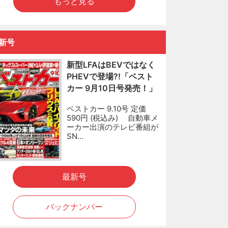
もっと見る
新号
新型LFAはBEVではなく
PHEVで登場?!「ベスト
カー 9月10日号発売！」
ベストカー 9.10号 定価
590円 (税込み) 自動車メ
ーカー出演のテレビ番組が
SN…
最新号
バックナンバー