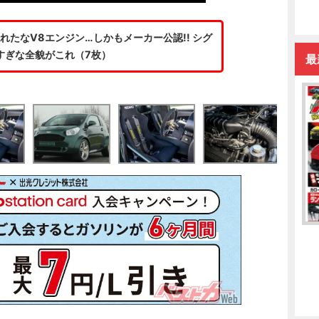
れたなV8エンジン…しかもメーカー公認!! シグ
すぎな全貌がこれ（7枚）
最