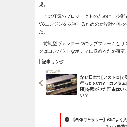
児。
この狂気のプロジェクトのために、技術
V8エンジンを収容するための新設計バル
た。
前期型ヴァンテージのサブフレームとサ
クはコンパクトなボディに収めるため荷室
記事リンク
前の記事
なぜ日本で[アストロ]が
行ったのか!? カスタム
隈]を騒がせた理由はい
い？
【画像ギャラリー】iQによく入
ネット衝撃