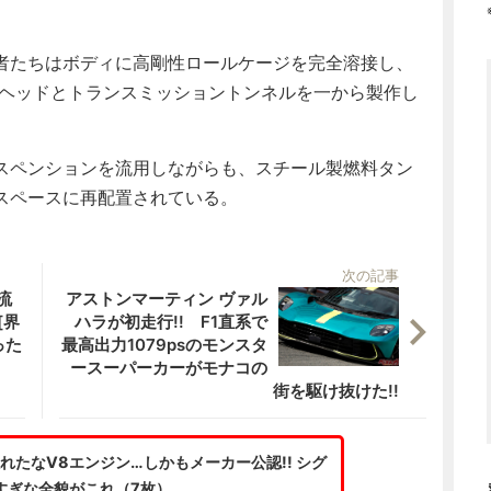
者たちはボディに高剛性ロールケージを完全溶接し、
クヘッドとトランスミッショントンネルを一から製作し
スペンションを流用しながらも、スチール製燃料タン
スペースに再配置されている。
次の記事
流
アストンマーティン ヴァル
[界
ハラが初走行!! F1直系で
った
最高出力1079psのモンスタ
ースーパーカーがモナコの
街を駆け抜けた!!
れたなV8エンジン…しかもメーカー公認!! シグ
すぎな全貌がこれ（7枚）