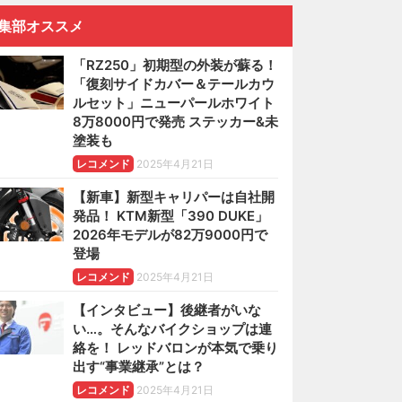
集部オススメ
「RZ250」初期型の外装が蘇る！
「復刻サイドカバー＆テールカウ
ルセット」ニューパールホワイト
8万8000円で発売 ステッカー&未
塗装も
レコメンド
2025年4月21日
【新車】新型キャリパーは自社開
発品！ KTM新型「390 DUKE」
2026年モデルが82万9000円で
登場
レコメンド
2025年4月21日
【インタビュー】後継者がいな
い…。そんなバイクショップは連
絡を！ レッドバロンが本気で乗り
出す“事業継承”とは？
レコメンド
2025年4月21日