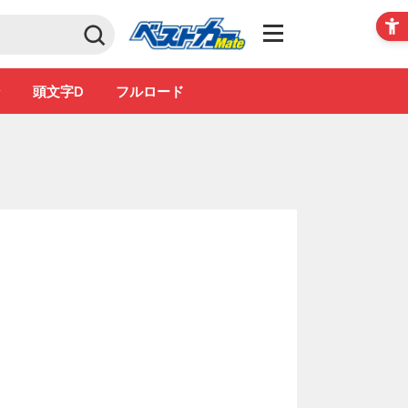
Club
ン
頭文字D
フルロード