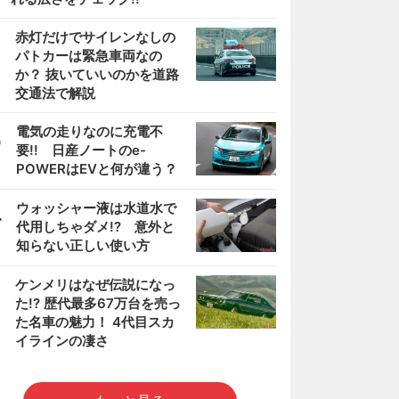
2
赤灯だけでサイレンなしの
パトカーは緊急車両なの
か？ 抜いていいのかを道路
交通法で解説
3
電気の走りなのに充電不
要!! 日産ノートのe-
POWERはEVと何が違う？
4
ウォッシャー液は水道水で
代用しちゃダメ!? 意外と
知らない正しい使い方
5
ケンメリはなぜ伝説になっ
た!? 歴代最多67万台を売っ
た名車の魅力！ 4代目スカ
イラインの凄さ