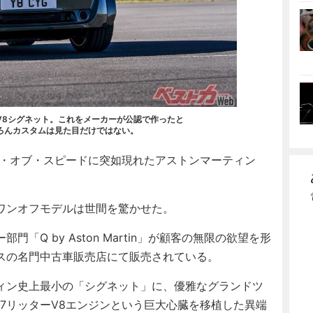
V8シグネット。これをメーカーが公認で作ったと
ろんカスタムは見た目だけではない。
ル・オブ・スピードに突如現れたアストンマーティン
ワンオフモデルは世間を驚かせた。
Q by Aston Martin」が顧客の無限の欲望を形
スの名門中古車販売店にて販売されている。
ィン史上最小の「シグネット」に、優雅なグランドツ
.7リッターV8エンジンという巨大心臓を移植した異端