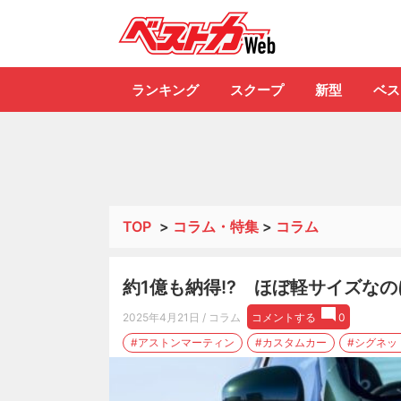
自動車情報誌「ベ
ランキング
スクープ
新型
ベス
TOP
>
コラム・特集
>
コラム
約1億も納得!? ほぼ軽サイズな
2025年4月21日
/ コラム
コメントする
0
#アストンマーティン
#カスタムカー
#シグネッ