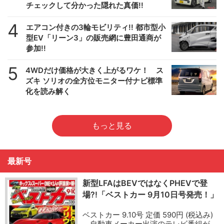
チェックして分かった隠れた真価!!
4
エアコン付きの3輪モビリティ!! 都市型小
型EV「リーン3」の販売網に豊田通商が
参加!!
5
4WDだけ価格が大きく上がるワケ！ ス
ズキ ソリオの全方位モニター付ナビ標準
化を読み解く
もっと見る
最新号
新型LFAはBEVではなくPHEVで登
場?!「ベストカー 9月10日号発売！」
ベストカー 9.10号 定価 590円 (税込み)
自動車メーカー出演のテレビ番組が