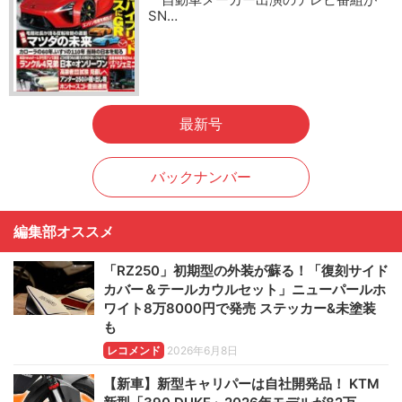
SN…
最新号
バックナンバー
編集部オススメ
「RZ250」初期型の外装が蘇る！「復刻サイド
カバー＆テールカウルセット」ニューパールホ
ワイト8万8000円で発売 ステッカー&未塗装
も
レコメンド
2026年6月8日
【新車】新型キャリパーは自社開発品！ KTM