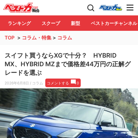
自動車情報誌「ベストカー」
Club
ランキング
スクープ
新型
ベストカーチャンネル
TOP
>
コラム・特集
>
コラム
スイフト買うならXGで十分？ HYBRID
MX、HYBRID MZまで価格差44万円の正解グ
レードを選ぶ
2026年6月8日
/ コラム
コメントする
0