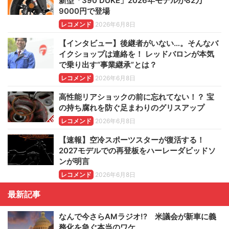
新型「390 DUKE」2026年モデルが82万
9000円で登場
レコメンド
2026年6月8日
【インタビュー】後継者がいない…。そんなバ
イクショップは連絡を！ レッドバロンが本気
で乗り出す“事業継承”とは？
レコメンド
2026年6月8日
高性能リアショックの前に忘れてない！？ 宝
の持ち腐れを防ぐ足まわりのグリスアップ
レコメンド
2026年6月8日
【速報】空冷スポーツスターが復活する！
2027モデルでの再登板をハーレーダビッドソ
ンが明言
レコメンド
2026年6月8日
最新記事
なんで今さらAMラジオ!? 米議会が新車に義
務化を急ぐ本当のワケ