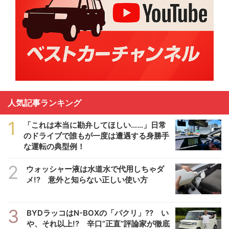
人気記事ランキング
1
「これは本当に勘弁してほしい……」日常
のドライブで誰もが一度は遭遇する身勝手
な運転の典型例！
2
ウォッシャー液は水道水で代用しちゃダ
メ!? 意外と知らない正しい使い方
3
BYDラッコはN-BOXの「パクリ」?? い
や、それ以上!? 辛口”正直”評論家が徹底