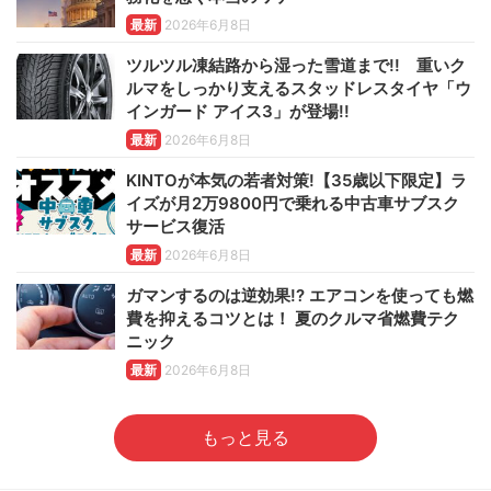
最新
2026年6月8日
ツルツル凍結路から湿った雪道まで!! 重いク
ルマをしっかり支えるスタッドレスタイヤ「ウ
インガード アイス3」が登場!!
最新
2026年6月8日
KINTOが本気の若者対策!【35歳以下限定】ラ
イズが月2万9800円で乗れる中古車サブスク
サービス復活
最新
2026年6月8日
ガマンするのは逆効果!? エアコンを使っても燃
費を抑えるコツとは！ 夏のクルマ省燃費テク
ニック
最新
2026年6月8日
もっと見る