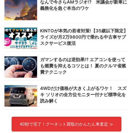
なんで今さらAMラジオ!? 米議会が新車に
義務化を急ぐ本当のワケ
KINTOが本気の若者対策!【35歳以下限定】
ライズが月2万9800円で乗れる中古車サブ
スクサービス復活
ガマンするのは逆効果!? エアコンを使って
も燃費を抑えるコツとは！ 夏のクルマ省燃
費テクニック
4WDだけ価格が大きく上がるワケ！ スズ
キ ソリオの全方位モニター付ナビ標準化を
読み解く
40秒で完了！グーネット買取のかんたん車査定 ≫