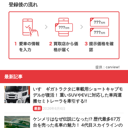
登録後の流れ
提供：carview!
最新記事
いすゞギガトラクタに車載用ショートキャブモ
デルが復活！ 重いSUVやEVに対応した車両運
搬セミトレーラを牽引する!!
最新
2026年6月6日
ケンメリはなぜ伝説になった!? 歴代最多67万
台を売った名車の魅力！ 4代目スカイラインの