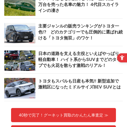
万台を売った名車の魅力！ 4代目スカイラ
インの凄さ
主要ジャンルの販売ランキングがトヨタ一
色!? どのカテゴリーでも圧倒的に選ばれ続
ける「トヨタ無双」のワケ！
日本の道路を支える主役といえばやっぱり
軽自動車！ ハイト系からSUVまでどのタイ
プでも火花を散らす激戦のリアル！
トヨタもスバルも日産も本気!! 新型追加で
激戦区になったミドルサイズBEV SUVとは
40秒で完了！グーネット買取のかんたん車査定 ≫