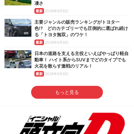
凄さ
最新
2026年6月6日
主要ジャンルの販売ランキングがトヨタ一
色!? どのカテゴリーでも圧倒的に選ばれ続け
る「トヨタ無双」のワケ！
最新
2026年6月6日
日本の道路を支える主役といえばやっぱり軽自
動車！ ハイト系からSUVまでどのタイプでも
火花を散らす激戦のリアル！
最新
2026年6月6日
もっと見る