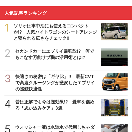
人気記事ランキング
1
ソリオは車中泊にも使えるコンパクト
か!? 人気ハイトワゴンのシートアレンジ
と寝られる広さをチェック!!
2
セカンドカーにエブリイ最強説!? 何で
もこなす万能サブ機の活用術とは!?
3
快適さの秘密は「ギヤ比」!! 最新CVT
で高速クルージングが激変したエブリイ
の巡航快適性
4
昔は正解でも今は逆効果!? 愛車を傷め
る「思い込みケア」3選
5
ウォッシャー液は水道水で代用しちゃダ