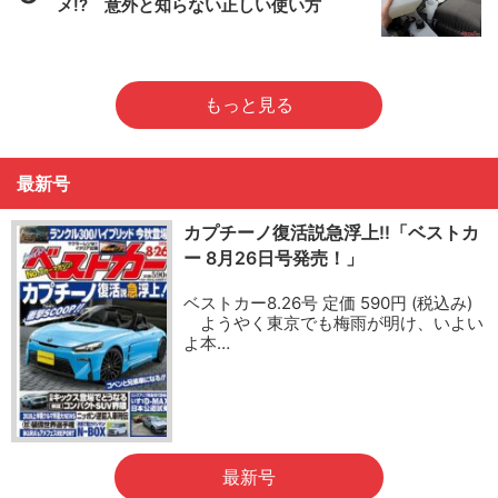
メ!? 意外と知らない正しい使い方
もっと見る
最新号
カプチーノ復活説急浮上!!「ベストカ
ー 8月26日号発売！」
ベストカー8.26号 定価 590円 (税込み)
ようやく東京でも梅雨が明け、いよい
よ本…
最新号