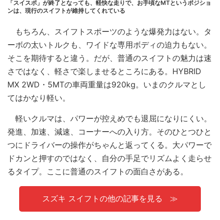
「スイスポ」が終了となっても、軽快な走りで、お手頃なMTというポジショ
ンは、現行のスイフトが維持してくれている
もちろん、スイフトスポーツのような爆発力はない。タ
ーボの太いトルクも、ワイドな専用ボディの迫力もない。
そこを期待すると違う。だが、普通のスイフトの魅力は速
さではなく、軽さで楽しませるところにある。HYBRID
MX 2WD・5MTの車両重量は920kg。いまのクルマとし
てはかなり軽い。
軽いクルマは、パワーが控えめでも退屈になりにくい。
発進、加速、減速、コーナーへの入り方。そのひとつひと
つにドライバーの操作がちゃんと返ってくる。大パワーで
ドカンと押すのではなく、自分の手足でリズムよく走らせ
るタイプ。ここに普通のスイフトの面白さがある。
スズキ スイフトの他の記事を見る