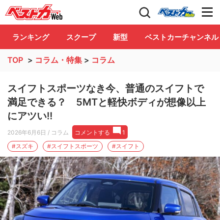
自動車情報誌「ベストカー」
Club
ランキング
スクープ
新型
ベストカーチャンネル
TOP
>
コラム・特集
>
コラム
スイフトスポーツなき今、普通のスイフトで
満足できる？ 5MTと軽快ボディが想像以上
にアツい!!
2026年6月6日
/ コラム
コメントする
1
#スズキ
#スイフトスポーツ
#スイフト