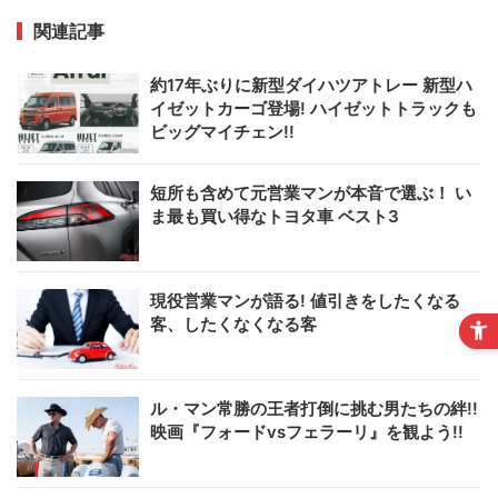
関連記事
約17年ぶりに新型ダイハツアトレー 新型ハ
イゼットカーゴ登場! ハイゼットトラックも
ビッグマイチェン!!
短所も含めて元営業マンが本音で選ぶ！ い
ま最も買い得なトヨタ車 ベスト3
現役営業マンが語る! 値引きをしたくなる
客、したくなくなる客
ル・マン常勝の王者打倒に挑む男たちの絆!!
映画『フォードvsフェラーリ』を観よう!!