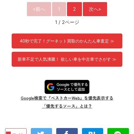
«前へ
1
2
次へ»
1
/
2ページ
40秒で完了！グーネット買取のかんたん車査定 ≫
新車不足で人気沸騰！ 欲しい車を中古車でさがす ≫
Google検索で『ベストカーWeb』を優先表示する
「優先するソース」とは？