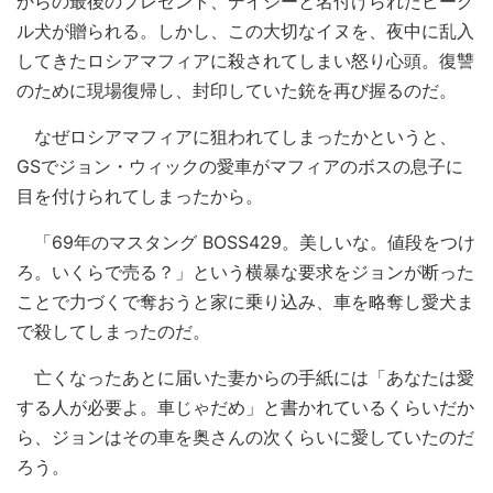
からの最後のプレゼント、デイジーと名付けられたビーグ
ル犬が贈られる。しかし、この大切なイヌを、夜中に乱入
してきたロシアマフィアに殺されてしまい怒り心頭。復讐
のために現場復帰し、封印していた銃を再び握るのだ。
なぜロシアマフィアに狙われてしまったかというと、
GSでジョン・ウィックの愛車がマフィアのボスの息子に
目を付けられてしまったから。
「69年のマスタング BOSS429。美しいな。値段をつけ
ろ。いくらで売る？」という横暴な要求をジョンが断った
ことで力づくで奪おうと家に乗り込み、車を略奪し愛犬ま
で殺してしまったのだ。
亡くなったあとに届いた妻からの手紙には「あなたは愛
する人が必要よ。車じゃだめ」と書かれているくらいだか
ら、ジョンはその車を奥さんの次くらいに愛していたのだ
ろう。