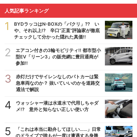
人気記事ランキング
1
BYDラッコはN-BOXの「パクリ」?? い
や、それ以上!? 辛口”正直”評論家が徹底
チェックして分かった隠れた真価!!
2
エアコン付きの3輪モビリティ!! 都市型小
型EV「リーン3」の販売網に豊田通商が
参加!!
3
赤灯だけでサイレンなしのパトカーは緊
急車両なのか？ 抜いていいのかを道路交
通法で解説
4
ウォッシャー液は水道水で代用しちゃダ
メ!? 意外と知らない正しい使い方
5
「これは本当に勘弁してほしい……」日常
のドライブで誰もが一度は遭遇する身勝