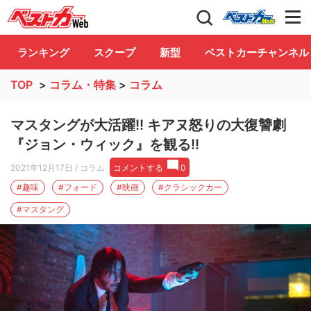
自動車情報誌「ベストカー」
Club
ランキング
スクープ
新型
ベストカーチャンネル
TOP
>
コラム・特集
>
コラム
マスタングが大活躍!! キアヌ怒りの大復讐劇
『ジョン・ウィック』を観る!!
2021年12月17日
/ コラム
コメントする
0
#趣味
#フォード
#映画
#クラシックカー
#マスタング