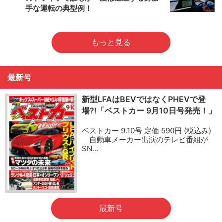
手な運転の典型例！
もっと見る
最新号
新型LFAはBEVではなくPHEVで登
場?!「ベストカー 9月10日号発売！」
ベストカー 9.10号 定価 590円 (税込み)
自動車メーカー出演のテレビ番組が
SN…
最新号