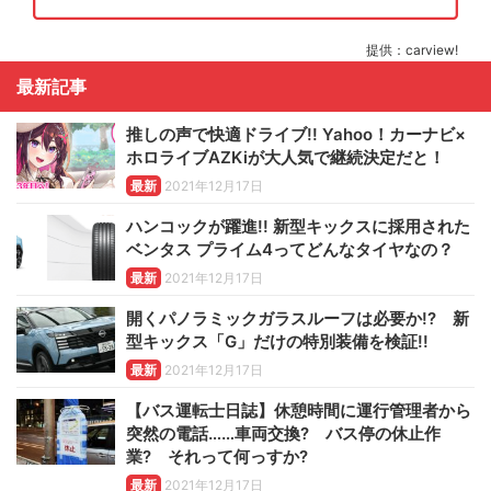
提供：carview!
最新記事
推しの声で快適ドライブ!! Yahoo！カーナビ×
ホロライブAZKiが大人気で継続決定だと！
最新
2021年12月17日
ハンコックが躍進!! 新型キックスに採用された
ベンタス プライム4ってどんなタイヤなの？
最新
2021年12月17日
開くパノラミックガラスルーフは必要か!? 新
型キックス「G」だけの特別装備を検証!!
最新
2021年12月17日
【バス運転士日誌】休憩時間に運行管理者から
突然の電話……車両交換? バス停の休止作
業? それって何っすか?
最新
2021年12月17日