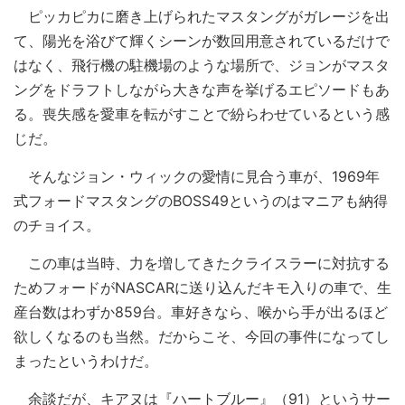
ピッカピカに磨き上げられたマスタングがガレージを出
て、陽光を浴びて輝くシーンが数回用意されているだけで
はなく、飛行機の駐機場のような場所で、ジョンがマスタ
ングをドラフトしながら大きな声を挙げるエピソードもあ
る。喪失感を愛車を転がすことで紛らわせているという感
じだ。
そんなジョン・ウィックの愛情に見合う車が、1969年
式フォードマスタングのBOSS49というのはマニアも納得
のチョイス。
この車は当時、力を増してきたクライスラーに対抗する
ためフォードがNASCARに送り込んだキモ入りの車で、生
産台数はわずか859台。車好きなら、喉から手が出るほど
欲しくなるのも当然。だからこそ、今回の事件になってし
まったというわけだ。
余談だが、キアヌは『ハートブルー』（91）というサー