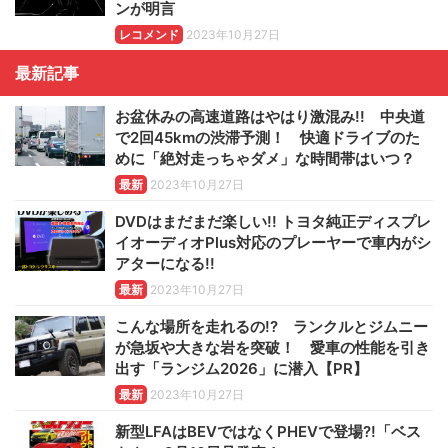
ンが明言
レコメンド
2023年10月27日
最新記事
お盆休みの高速道路はやはり激混み!! 中央道
で2回45kmの渋滞予測！ 快適ドライブのた
めに「絶対走っちゃダメ」な時間帯はいつ？
最新
2023年10月27日
DVDはまだまだ楽しい!! トヨタ純正ディスプレ
イオーディオPlus対応のプレーヤーで車内がシ
アターになる!!
最新
2023年10月27日
こんな場所を走れるの!? ランクルとジムニー
が急坂や大きな岩を突破！ 愛車の性能を引き
出す「ランジム2026」に潜入【PR】
最新
2023年10月27日
新型LFAはBEVではなくPHEVで登場?!「ベス