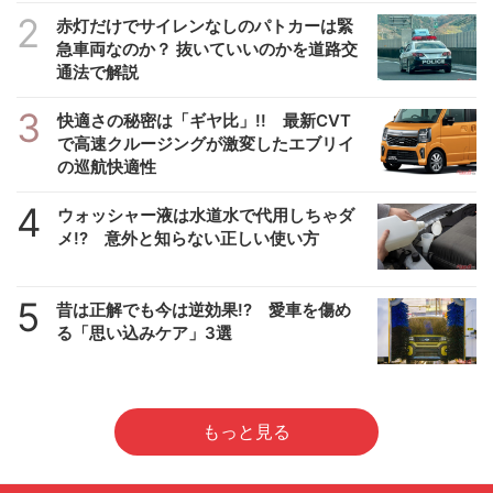
2
赤灯だけでサイレンなしのパトカーは緊
急車両なのか？ 抜いていいのかを道路交
通法で解説
3
快適さの秘密は「ギヤ比」!! 最新CVT
で高速クルージングが激変したエブリイ
の巡航快適性
4
ウォッシャー液は水道水で代用しちゃダ
メ!? 意外と知らない正しい使い方
5
昔は正解でも今は逆効果!? 愛車を傷め
る「思い込みケア」3選
もっと見る