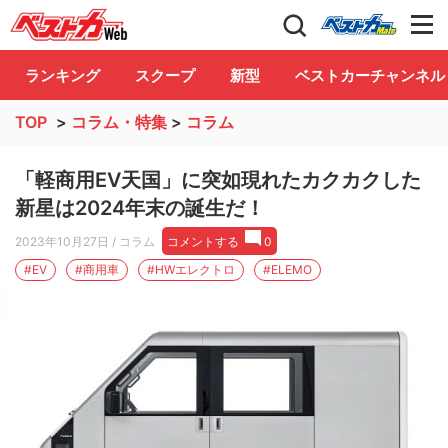
自動車情報誌「ベストカー」
Club
ランキング
スクープ
新型
ベストカーチャンネル
TOP
>
コラム・特集
>
コラム
「軽商用EV天国」に突如現れたカクカクした
新星は2024年末の誕生だ！
2023年10月27日
/ コラム
コメントする
0
#EV
#商用車
#HWエレクトロ
#ELEMO