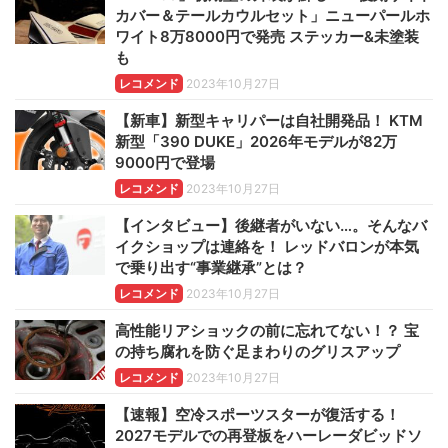
カバー＆テールカウルセット」ニューパールホ
ワイト8万8000円で発売 ステッカー&未塗装
も
レコメンド
2023年10月27日
【新車】新型キャリパーは自社開発品！ KTM
新型「390 DUKE」2026年モデルが82万
9000円で登場
レコメンド
2023年10月27日
【インタビュー】後継者がいない…。そんなバ
イクショップは連絡を！ レッドバロンが本気
で乗り出す“事業継承”とは？
レコメンド
2023年10月27日
高性能リアショックの前に忘れてない！？ 宝
の持ち腐れを防ぐ足まわりのグリスアップ
レコメンド
2023年10月27日
【速報】空冷スポーツスターが復活する！
2027モデルでの再登板をハーレーダビッドソ