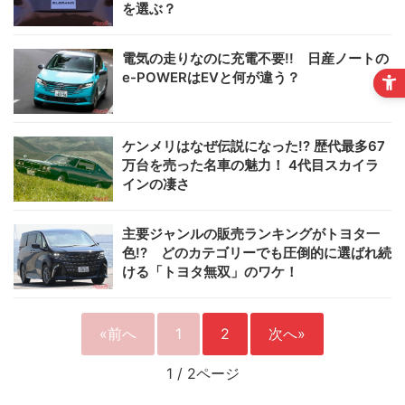
を選ぶ？
電気の走りなのに充電不要!! 日産ノートの
e-POWERはEVと何が違う？
ケンメリはなぜ伝説になった!? 歴代最多67
万台を売った名車の魅力！ 4代目スカイラ
インの凄さ
主要ジャンルの販売ランキングがトヨタ一
色!? どのカテゴリーでも圧倒的に選ばれ続
ける「トヨタ無双」のワケ！
«前へ
1
2
次へ»
1
/
2ページ