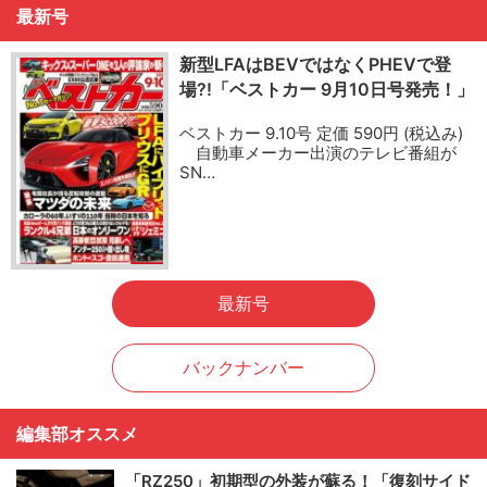
最新号
新型LFAはBEVではなくPHEVで登
場?!「ベストカー 9月10日号発売！」
ベストカー 9.10号 定価 590円 (税込み)
自動車メーカー出演のテレビ番組が
SN…
最新号
バックナンバー
編集部オススメ
「RZ250」初期型の外装が蘇る！「復刻サイド