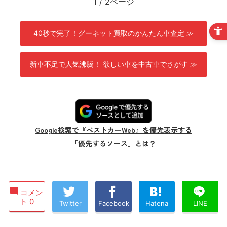
1
/
2ページ
40秒で完了！グーネット買取のかんたん車査定 ≫
新車不足で人気沸騰！ 欲しい車を中古車でさがす ≫
Google検索で『ベストカーWeb』を優先表示する
「優先するソース」とは？
コメン
ト 0
Twitter
Facebook
Hatena
LINE