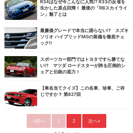
R34はなぜ今こんなに人気!? R33の反省を
生かした原点回帰！ 最後の「RBスカイライ
ン」魅了とは
最廉価グレードで本当に困らない!? スズキ
ソリオ ハイブリッドMGの装備を徹底チェ
ック!!
スポーツカー部門ではトヨタですら勝てな
い!? マツダ ロードスターが誇る圧倒的シ
ェアと伝統の底力！
【車名当てクイズ】この名車、珍車、ご存
じですか？ 第827回
«前へ
1
2
次へ»