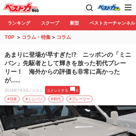
自動車情報誌「ベストカー」
Club
ランキング
スクープ
新型
ベストカーチャンネル
TOP
>
コラム・特集
>
コラム
あまりに登場が早すぎた!? ニッポンの「ミニ
バン」先駆者として輝きを放った初代プレー
リー！ 海外からの評価も非常に高かった
が……
2024年1月3日
/ コラム
コメントする
0
#日産
#ミニバン
#初代
#プレーリー