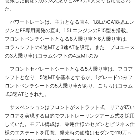
意識した前席のみの3人乗りと3+3の6人乗りも用意され
た。
パワートレーンは、主力となる直4、1.8LのCA18型エン
ジンとFF専用開発の直4、1.5LエンジンのE15型を搭載。
フロントベンチシートとなる8人乗り車と6人乗り車は、
コラムシフトの4速MTと3速ATを設定。また、プロユース
の3人乗り車はコラムシフトの4速MTのみ。
フロントセパレートシートとなる5人乗り車は、フロア
シフトとなり、5速MTを基本とするが、1グレードのみフ
ロントベンチシートの5人乗り車があり、こちらはコラム
式3速ATとされた。
サスペンションはフロントがストラット式、リアが広い
フロアを実現する目的でフルトレーリングアーム式を採用
していた。モデル構成は、乗用仕様のセダンとビジネス仕
様のエステートを用意。発売時の価格はセダンで119万～