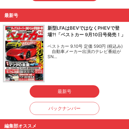
最新号
新型LFAはBEVではなくPHEVで登
場?!「ベストカー 9月10日号発売！」
ベストカー 9.10号 定価 590円 (税込み)
自動車メーカー出演のテレビ番組が
SN…
最新号
バックナンバー
編集部オススメ