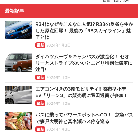
提供：carview!
最新記事
R34はなぜ今こんなに人気!? R33の反省を生か
した原点回帰！ 最後の「RBスカイライン」魅
了とは
最新
2024年1月3日
ダイハツムーヴ＆キャンバスが激進化！ セオ
リーとストライプのいいとこどり特別仕様車に
注目!!
最新
2024年1月3日
エアコン付きの3輪モビリティ!! 都市型小型
EV「リーン3」の販売網に豊田通商が参加!!
最新
2024年1月3日
バスに乗ってパワースポットへGO!! 京急バス
で森戸大明神と真名瀬バス停を巡る
最新
2024年1月3日