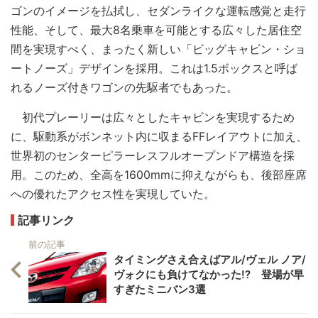
ゴンのイメージを払拭し、セダンライクな運転感覚と走行
性能、そして、最大8名乗車を可能とする広々した居住空
間を実現すべく、まったく新しい「ビッグキャビン・ショ
ートノーズ」デザインを採用。これは1.5ボックスと呼ば
れるノーズ付きワゴンの先駆者でもあった。
初代プレーリーは広々としたキャビンを実現するため
に、駆動系がボンネット内に収まるFFレイアウトに加え、
世界初のセンターピラーレスフルオープンドア構造を採
用。このため、全高を1600mmに抑えながらも、後部座席
への優れたアクセス性を実現していた。
記事リンク
前の記事
タイミングさえ合えばアル/ヴェル ノア/
ヴォクにも負けてなかった!? 登場が早
すぎたミニバン3選