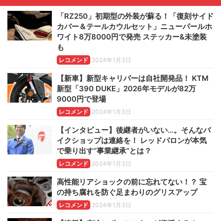
「RZ250」初期型の外装が蘇る！「復刻サイド
カバー＆テールカウルセット」ニューパールホ
ワイト8万8000円で発売 ステッカー&未塗装
も
レコメンド
2024年1月3日
【新車】新型キャリパーは自社開発品！ KTM
新型「390 DUKE」2026年モデルが82万
9000円で登場
レコメンド
2024年1月3日
【インタビュー】後継者がいない…。そんなバ
イクショップは連絡を！ レッドバロンが本気
で乗り出す“事業継承”とは？
レコメンド
2024年1月3日
高性能リアショックの前に忘れてない！？ 宝
の持ち腐れを防ぐ足まわりのグリスアップ
レコメンド
2024年1月3日