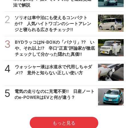
法で解説
2
ソリオは車中泊にも使えるコンパクト
か!? 人気ハイトワゴンのシートアレン
ジと寝られる広さをチェック!!
3
BYDラッコはN-BOXの「パクリ」?? い
や、それ以上!? 辛口”正直”評論家が徹底
チェックして分かった隠れた真価!!
4
ウォッシャー液は水道水で代用しちゃダ
メ!? 意外と知らない正しい使い方
5
電気の走りなのに充電不要!! 日産ノート
のe-POWERはEVと何が違う？
もっと見る