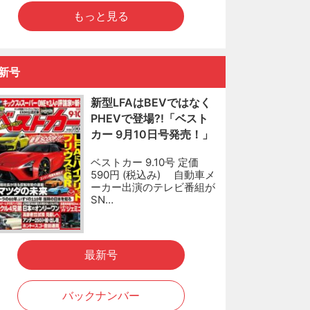
もっと見る
新号
新型LFAはBEVではなく
PHEVで登場?!「ベスト
カー 9月10日号発売！」
ベストカー 9.10号 定価
590円 (税込み) 自動車メ
ーカー出演のテレビ番組が
SN…
最新号
バックナンバー