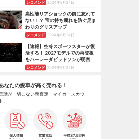
レコメンド
2024年6月24日
高性能リアショックの前に忘れて
ない！？ 宝の持ち腐れを防ぐ足ま
わりのグリスアップ
レコメンド
2024年6月24日
【速報】空冷スポーツスターが復
活する！ 2027モデルでの再登板
をハーレーダビッドソンが明言
レコメンド
2024年6月24日
あなたの愛車が高く売れる！
電話が一切こない新査定「マイカースカウ
ト」