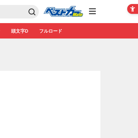
Club
ン
頭文字D
フルロード