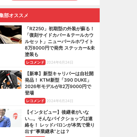
集部オススメ
「RZ250」初期型の外装が蘇る！
「復刻サイドカバー＆テールカウ
ルセット」ニューパールホワイト
8万8000円で発売 ステッカー&未
塗装も
レコメンド
2024年6月24日
【新車】新型キャリパーは自社開
発品！ KTM新型「390 DUKE」
2026年モデルが82万9000円で
登場
レコメンド
2024年6月24日
【インタビュー】後継者がいな
い…。そんなバイクショップは連
絡を！ レッドバロンが本気で乗り
出す“事業継承”とは？