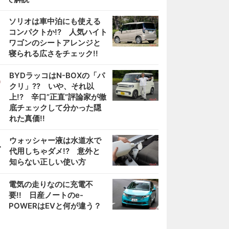
2
ソリオは車中泊にも使える
コンパクトか!? 人気ハイト
ワゴンのシートアレンジと
寝られる広さをチェック!!
3
BYDラッコはN-BOXの「パ
クリ」?? いや、それ以
上!? 辛口”正直”評論家が徹
底チェックして分かった隠
れた真価!!
4
ウォッシャー液は水道水で
代用しちゃダメ!? 意外と
知らない正しい使い方
5
電気の走りなのに充電不
要!! 日産ノートのe-
POWERはEVと何が違う？