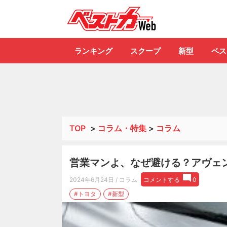
自動車情報誌「ベ
ランキング
スクープ
新型
ベス
TOP
>
コラム・特集
>
コラム
営業マンよ、なぜ避ける？アヴェン
2024年6月24日
/ コラム
コメントする
0
#トヨタ
#新型