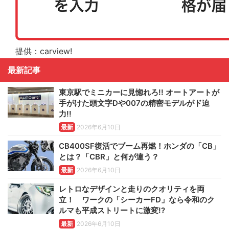
提供：carview!
最新記事
東京駅でミニカーに見惚れろ!! オートアートが
手がけた頭文字Dや007の精密モデルがド迫
力!!
最新
2026年6月10日
CB400SF復活でブーム再燃！ホンダの「CB」
とは？「CBR」と何が違う？
最新
2026年6月10日
レトロなデザインと走りのクオリティを両
立！ ワークの「シーカーFD」なら令和のク
ルマも平成ストリートに激変!?
最新
2026年6月10日