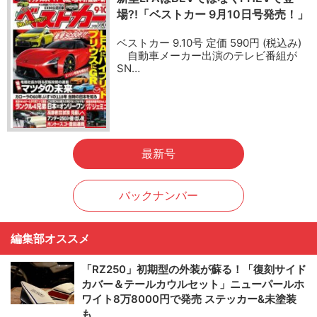
場?!「ベストカー 9月10日号発売！」
ベストカー 9.10号 定価 590円 (税込み)
自動車メーカー出演のテレビ番組が
SN…
最新号
バックナンバー
編集部オススメ
「RZ250」初期型の外装が蘇る！「復刻サイド
カバー＆テールカウルセット」ニューパールホ
ワイト8万8000円で発売 ステッカー&未塗装
も