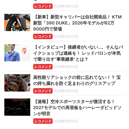
レコメンド
2026年6月10日
【新車】新型キャリパーは自社開発品！ KTM
新型「390 DUKE」2026年モデルが82万
9000円で登場
レコメンド
2026年6月10日
【インタビュー】後継者がいない…。そんなバ
イクショップは連絡を！ レッドバロンが本気
で乗り出す“事業継承”とは？
レコメンド
2026年6月10日
高性能リアショックの前に忘れてない！？ 宝
の持ち腐れを防ぐ足まわりのグリスアップ
レコメンド
2026年6月10日
【速報】空冷スポーツスターが復活する！
2027モデルでの再登板をハーレーダビッドソ
ンが明言
レコメンド
2026年6月10日