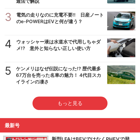
通法で解説
3
電気の走りなのに充電不要!! 日産ノート
のe-POWERはEVと何が違う？
4
ウォッシャー液は水道水で代用しちゃダ
メ!? 意外と知らない正しい使い方
5
ケンメリはなぜ伝説になった!? 歴代最多
67万台を売った名車の魅力！ 4代目スカ
イラインの凄さ
もっと見る
最新号
新型LFAはBEVではなくPHEVで登