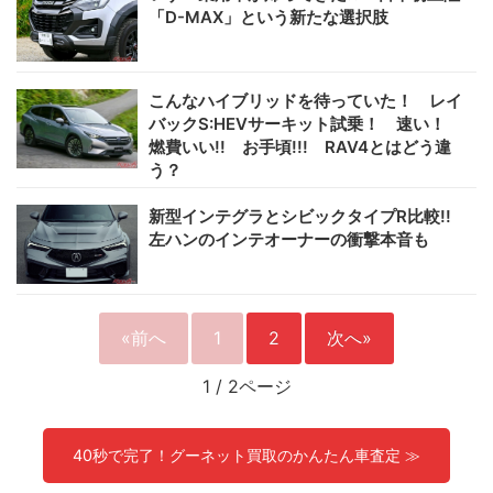
「D-MAX」という新たな選択肢
こんなハイブリッドを待っていた！ レイ
バックS:HEVサーキット試乗！ 速い！
燃費いい!! お手頃!!! RAV4とはどう違
う？
新型インテグラとシビックタイプR比較!!
左ハンのインテオーナーの衝撃本音も
«前へ
1
2
次へ»
1
/
2ページ
40秒で完了！グーネット買取のかんたん車査定 ≫