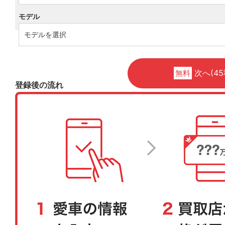
モデル
次へ(45
無料
登録後の流れ