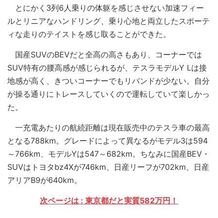
とにかく3列6人乗りの体躯を感じさせない加速フィー
ルとリニアなハンドリング、乗り心地と両立したスポーテ
ィな走りのテイストを感じ取ることができた。
国産SUVのBEVだと全高の高さもあり、コーナーでは
SUV特有の腰高感が感じられるが、テスラモデルY Lは接
地感が高く、きついコーナーでもリバンドが少ない。自分
が操る通りにトレースしていくので運転していて楽しかっ
た。
一充電あたりの航続距離は現在販売中のテスラ車の最高
となる788km。グレードによって異なるがモデル3は594
～766km、モデルYは547～682km。ちなみに国産BEV・
SUVはトヨタbz4Xが746km、日産リーフが702km、日産
アリアB9が640km。
次ページは : 東京都だと実質582万円！