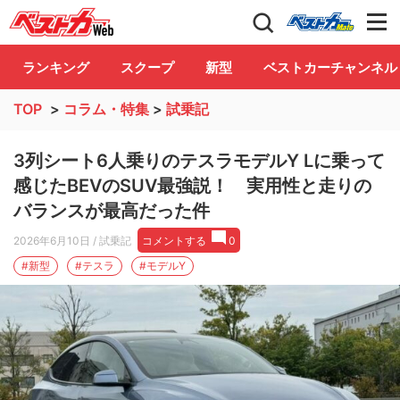
自動車情報誌「ベストカー」
Club
ランキング
スクープ
新型
ベストカーチャンネル
TOP
>
コラム・特集
>
試乗記
3列シート6人乗りのテスラモデルY Lに乗って
感じたBEVのSUV最強説！ 実用性と走りの
バランスが最高だった件
2026年6月10日
/ 試乗記
コメントする
0
#新型
#テスラ
#モデルY