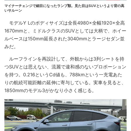
マイナーチェンジで細目になったランプ類。見た目はSUVというより背の高
いサルーン
モデルY Lのボディサイズは全長4980×全幅1920×全高
1670mmと、ミドルクラスのSUVとしては大柄で、ホイー
ルベースは150mm延長された3040mmとラージセダン並
みだ。
ルーフラインを再設計して、外観からは3列シートを持
つSUVとは思えない、流麗で違和感のないプロポーション
を持つ。0.216というCd値も、788kmという一充電あた
りの航続可能距離の延伸に寄与している。実車を見ると、
1850mmのモデル3がかなり小さく感じる。