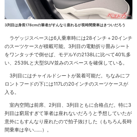
3列目は身長178cmの筆者がすんなり座れるが長時間乗車はきついだろう
ラゲッジスペースは6人乗車時には28インチ＋20インチ
のスーツケースが積載可能。3列目の電動折り畳みシート
をワンタッチで倒せば、モデルYの2138Lに比べて401L多
い、2539Lと大型SUV並みのスペースを確保している。
3列目にはチャイルドシートが装着可能だ。ちなみにフ
ロントフードの下には117Lの20インチのスーツケースが
入る。
室内空間は前席、2列目、3列目ともに合格点だ。特に3
列目は窮屈すぎて筆者は座れないだろうと予想していたが
意外にもすんなり座れたので拍子抜けした（もちろん長時
間乗車は辛い……）。