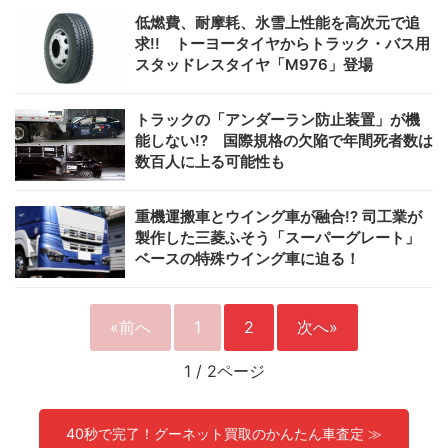
低燃費、耐摩耗、氷雪上性能を高次元で追
求!! トーヨータイヤからトラック・バス用
スタッドレスタイヤ「M976」登場
トラックの「アンダーラン防止装置」が機
能しない!? 国際規格の欠陥で年間死者数は
数百人に上る可能性も
重機運搬車とウイング車が融合!? 司工業が
製作した三菱ふそう「スーパーグレート」
ベースの特殊ウイング車に迫る！
«前へ
1
2
次へ»
1
/
2ページ
40秒で完了！グーネット買取のかんたん車査定 ≫