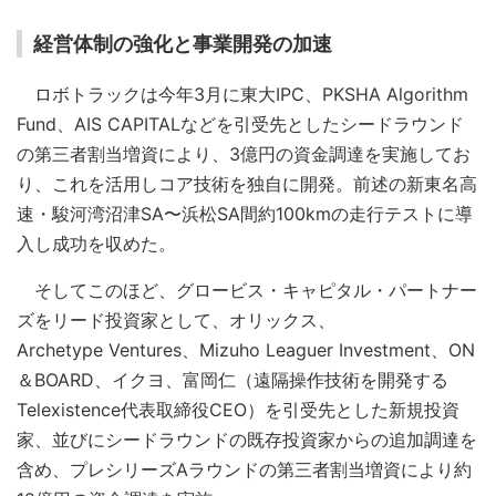
経営体制の強化と事業開発の加速
ロボトラックは今年3月に東大IPC、PKSHA Algorithm
Fund、AIS CAPITALなどを引受先としたシードラウンド
の第三者割当増資により、3億円の資金調達を実施してお
り、これを活用しコア技術を独自に開発。前述の新東名高
速・駿河湾沼津SA〜浜松SA間約100kmの走行テストに導
入し成功を収めた。
そしてこのほど、グロービス・キャピタル・パートナー
ズをリード投資家として、オリックス、
Archetype Ventures、Mizuho Leaguer Investment、ON
＆BOARD、イクヨ、富岡仁（遠隔操作技術を開発する
Telexistence代表取締役CEO）を引受先とした新規投資
家、並びにシードラウンドの既存投資家からの追加調達を
含め、プレシリーズAラウンドの第三者割当増資により約