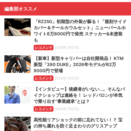
編集部オススメ
「RZ250」初期型の外装が蘇る！「復刻サイド
カバー＆テールカウルセット」ニューパールホ
ワイト8万8000円で発売 ステッカー&未塗装
も
レコメンド
2025年7月21日
【新車】新型キャリパーは自社開発品！ KTM
新型「390 DUKE」2026年モデルが82万
9000円で登場
レコメンド
2025年7月21日
【インタビュー】後継者がいない…。そんなバ
イクショップは連絡を！ レッドバロンが本気
で乗り出す“事業継承”とは？
レコメンド
2025年7月21日
高性能リアショックの前に忘れてない！？ 宝
の持ち腐れを防ぐ足まわりのグリスアップ