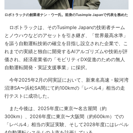
ロボトラックの創業者ナン・ウー氏。前身のTusimple Japanで代表を務めた
ロボトラックは、そのTusimple Japanの技術者チーム
とノウハウなどのアセットを引き継ぎ、「世界最高水準」
を謳う自動運転技術の確立を目指し設立された企業で、こ
れまでの実績と独自に開発するAIアルゴリズムや技術が評
価され、経済産業省の「モビリティDX促進のための無人
自動運転開発・実証支援事業」に採択。
今年2025年2月の同実証において、新東名高速・駿河湾
沼津SA〜浜松SA間にて約100kmの「レベル4」相当の走
行テストに成功した。
また今後は、2025年度に東京〜名古屋間（約
300km）、2026年度に東京〜大阪間（約600km）での
「レベル4」相当の実証実験、そして2028年度にはレベル
4自動運転システムの上市を計画している。