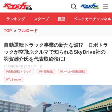
自動車情報誌「ベストカー」
Club
ランキング
スクープ
新型
ベストカーチャンネル
TOP
>
フルロード
自動運転トラック事業の新たな波!? ロボトラ
ックが空飛ぶクルマで知られるSkyDrive社の
羽賀雄介氏を代表取締役に!
2025年7月21日
/ フルロード
#自動運転トラック
#幹線輸送
#レベル4自動運転
#TuSimple