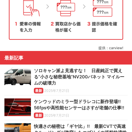
提供：carview!
最新記事
ソロキャン派よ見逃すな！ 日産純正で買え
る“小さな秘密基地”NV200バネット マイルー
ムの破壊力
最新
2025年7月21日
ケンウッドのミラー型ドラレコに新作登場!!
56fpsや高性能センサーはさすが老舗の仕事!!
最新
2025年7月21日
快適さの秘密は「ギヤ比」!! 最新CVTで高速