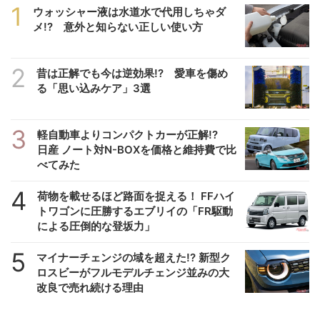
1
ウォッシャー液は水道水で代用しちゃダ
メ!? 意外と知らない正しい使い方
2
昔は正解でも今は逆効果!? 愛車を傷め
る「思い込みケア」3選
3
軽自動車よりコンパクトカーが正解!?
日産 ノート対N-BOXを価格と維持費で比
べてみた
4
荷物を載せるほど路面を捉える！ FFハイ
トワゴンに圧勝するエブリイの「FR駆動
による圧倒的な登坂力」
5
マイナーチェンジの域を超えた!? 新型ク
ロスビーがフルモデルチェンジ並みの大
改良で売れ続ける理由