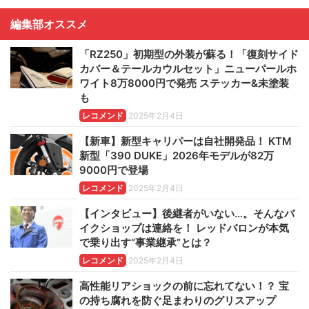
編集部オススメ
「RZ250」初期型の外装が蘇る！「復刻サイド
カバー＆テールカウルセット」ニューパールホ
ワイト8万8000円で発売 ステッカー&未塗装
も
レコメンド
2025年2月4日
【新車】新型キャリパーは自社開発品！ KTM
新型「390 DUKE」2026年モデルが82万
9000円で登場
レコメンド
2025年2月4日
【インタビュー】後継者がいない…。そんなバ
イクショップは連絡を！ レッドバロンが本気
で乗り出す“事業継承”とは？
レコメンド
2025年2月4日
高性能リアショックの前に忘れてない！？ 宝
の持ち腐れを防ぐ足まわりのグリスアップ