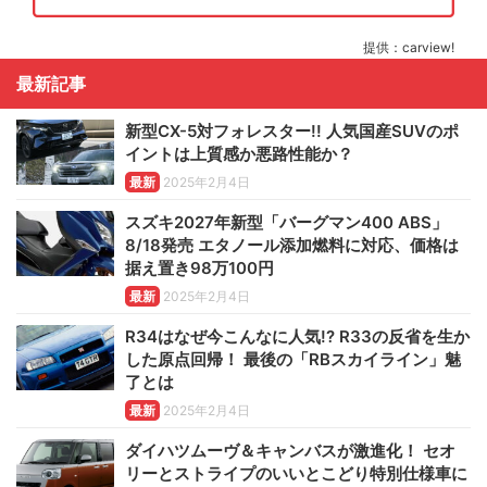
提供：carview!
最新記事
新型CX-5対フォレスター!! 人気国産SUVのポ
イントは上質感か悪路性能か？
最新
2025年2月4日
スズキ2027年新型「バーグマン400 ABS」
8/18発売 エタノール添加燃料に対応、価格は
据え置き98万100円
最新
2025年2月4日
R34はなぜ今こんなに人気!? R33の反省を生か
した原点回帰！ 最後の「RBスカイライン」魅
了とは
最新
2025年2月4日
ダイハツムーヴ＆キャンバスが激進化！ セオ
リーとストライプのいいとこどり特別仕様車に