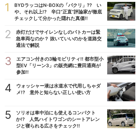
1
BYDラッコはN-BOXの「パクリ」?? い
や、それ以上!? 辛口”正直”評論家が徹底
チェックして分かった隠れた真価!!
2
赤灯だけでサイレンなしのパトカーは緊
急車両なのか？ 抜いていいのかを道路交
通法で解説
3
エアコン付きの3輪モビリティ!! 都市型小
型EV「リーン3」の販売網に豊田通商が
参加!!
4
ウォッシャー液は水道水で代用しちゃダ
メ!? 意外と知らない正しい使い方
5
ソリオは車中泊にも使えるコンパクト
か!? 人気ハイトワゴンのシートアレン
ジと寝られる広さをチェック!!