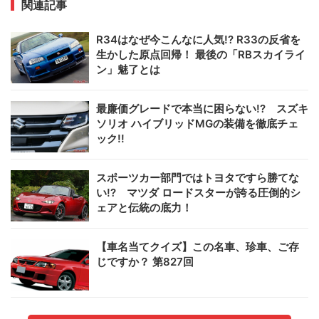
関連記事
R34はなぜ今こんなに人気!? R33の反省を
生かした原点回帰！ 最後の「RBスカイライ
ン」魅了とは
最廉価グレードで本当に困らない!? スズキ
ソリオ ハイブリッドMGの装備を徹底チェ
ック!!
スポーツカー部門ではトヨタですら勝てな
い!? マツダ ロードスターが誇る圧倒的シ
ェアと伝統の底力！
【車名当てクイズ】この名車、珍車、ご存
じですか？ 第827回