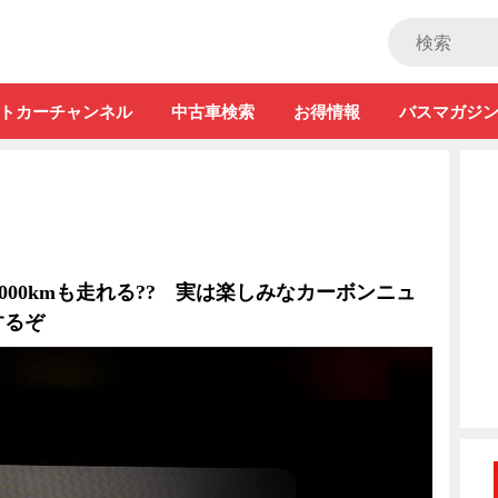
ストカー」
トカーチャンネル
中古車検索
お得情報
バスマガジ
で7000kmも走れる?? 実は楽しみなカーボンニュ
するぞ