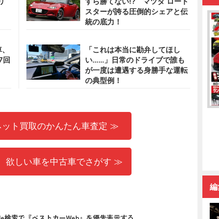
リ
すら勝てない!? マツダ ロード
スターが誇る圧倒的シェアと伝
統の底力！
車、
「これは本当に勘弁してほし
7回
い……」日常のドライブで誰も
が一度は遭遇する身勝手な運転
の典型例！
ネット買取のかんたん車査定 ≫
 欲しい車を中古車でさがす ≫
編
gle検索で『ベストカーWeb』を優先表示する