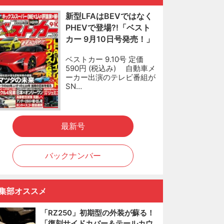
新型LFAはBEVではなく
PHEVで登場?!「ベスト
カー 9月10日号発売！」
ベストカー 9.10号 定価
590円 (税込み) 自動車メ
ーカー出演のテレビ番組が
SN…
最新号
バックナンバー
集部オススメ
「RZ250」初期型の外装が蘇る！
「復刻サイドカバー＆テールカウ