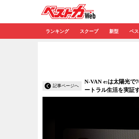
自動車情報誌「ベ
ランキング
スクープ
新型
ベス
N-VAN e:は太陽光
記事ページへ
ートラル生活を実証