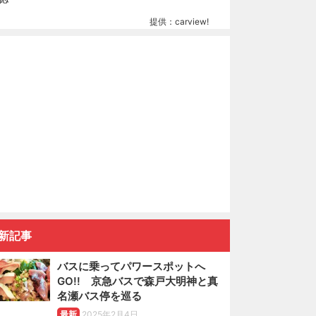
提供：carview!
新記事
バスに乗ってパワースポットへ
GO!! 京急バスで森戸大明神と真
名瀬バス停を巡る
最新
2025年2月4日