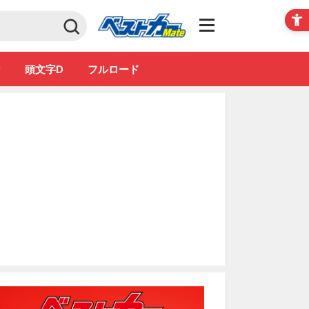
Club
ン
頭文字D
フルロード