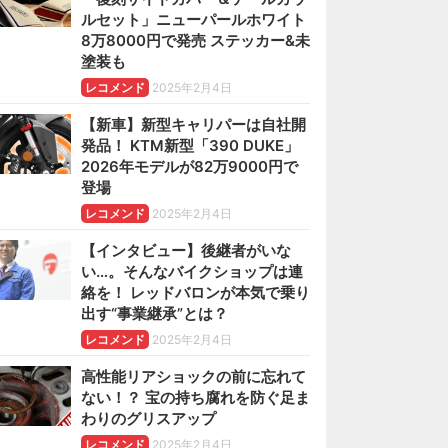
ルセット」ニューパールホワイト
8万8000円で発売 ステッカー&未
塗装も
レコメンド
2025年2月4日
【新車】新型キャリパーは自社開
発品！ KTM新型「390 DUKE」
2026年モデルが82万9000円で
登場
レコメンド
2025年2月4日
【インタビュー】後継者がいな
い…。そんなバイクショップは連
絡を！ レッドバロンが本気で乗り
出す“事業継承”とは？
レコメンド
2025年2月4日
高性能リアショックの前に忘れて
ない！？ 宝の持ち腐れを防ぐ足ま
わりのグリスアップ
レコメンド
2025年2月4日