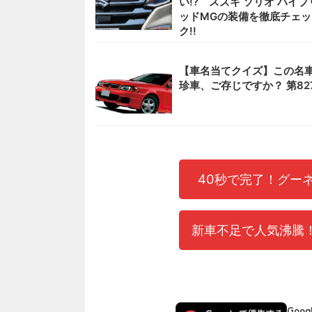
い!? スズキ ソリオ ハイブ
ッドMGの装備を徹底チェッ
ク!!
【車名当てクイズ】この名
珍車、ご存じですか？ 第82
40秒で完了！グー
新車不足で人気沸騰！
Goo