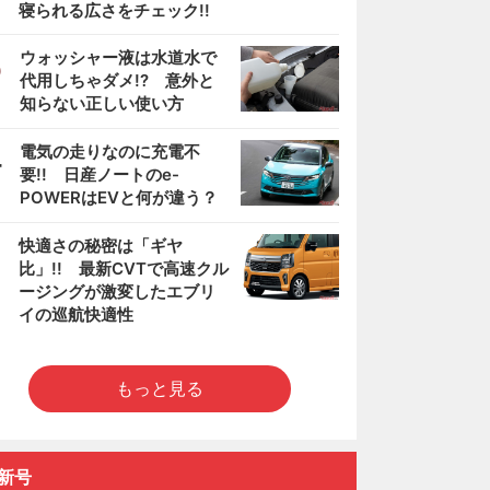
寝られる広さをチェック!!
3
ウォッシャー液は水道水で
代用しちゃダメ!? 意外と
知らない正しい使い方
4
電気の走りなのに充電不
要!! 日産ノートのe-
POWERはEVと何が違う？
5
快適さの秘密は「ギヤ
比」!! 最新CVTで高速クル
ージングが激変したエブリ
イの巡航快適性
もっと見る
新号